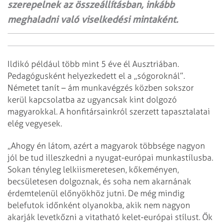
szerepelnek az összeállításban, inkább
meghaladni való viselkedési mintaként.
Ildikó például több mint 5 éve él Ausztriában.
Pedagógusként helyezkedett el a „sógoroknál”.
Németet tanít – ám munkavégzés közben sokszor
kerül kapcsolatba az ugyancsak kint dolgozó
magyarokkal. A honfitársainkról szerzett tapasztalatai
elég vegyesek.
„Ahogy én látom, azért a magyarok többsége nagyon
jól be tud illeszkedni a nyugat-európai munkastílusba.
Sokan tényleg lelkiismeretesen, kőkeményen,
becsületesen dolgoznak, és soha nem akarnának
érdemtelenül előnyökhöz jutni. De még mindig
belefutok időnként olyanokba, akik nem nagyon
akarják levetkőzni a vitatható kelet-európai stílust. Ők