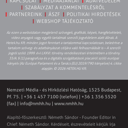
KAPCSOLAT
MÉDIAAJÁNLAT
ADATVÉDELEM
SZABÁLYZAT A KOMMENTELÉSRŐL
PARTNEREINK
ÁSZF
POLITIKAI HIRDETÉSEK
WEBSHOP TÁJÉKOZTATÓ
Az ezen a weboldalon megjelenő szövegek, grafikák, képek, hangfelvételek,
video anyagok vagy egyéb tartalmak szerzői jogvédelem alatt állnak. A
Hetek.hu Kft. minden jogot fenntart a tartalommal kapcsolatosan, beleértve a
tartalom szöveg- és adatbányászat céljára való felhasználását is – A szerzői
jogról szóló 1999. évi LXXVI. törvény rendelkezései értelmében a törvény
35/A. § (1) paragrafusa és a digitális szolgáltatások piacairól szóló európai
irányelv (Az Európai Parlament és a Tanács (EU) 2019/790 Irányelve) 4. cikke
alapján. © 2026 HETEK.HU Kft.
Nemzeti Média - és Hírközlési Hatóság, 1525 Budapest,
Pf. 75. | +36 1 457 7100 (telefon) | +36 1 356 5520
(fax) |
info@nmhh.hu
| www.nmhh.hu
Alapító-főszerkesztő: Németh Sándor - Founder Editor in
Chief: Németh Sándor. Kérdéseit, észrevételeit kérjük írja