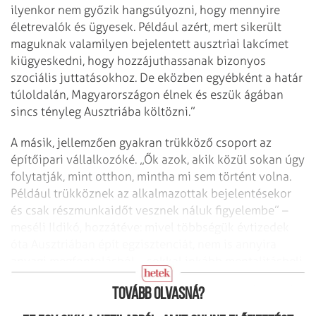
ilyenkor nem győzik hangsúlyozni, hogy mennyire
életrevalók és ügyesek. Például azért, mert sikerült
maguknak valamilyen bejelentett ausztriai lakcímet
kiügyeskedni, hogy hozzájuthassanak bizonyos
szociális juttatásokhoz. De eközben egyébként a határ
túloldalán, Magyarországon élnek és eszük ágában
sincs tényleg Ausztriába költözni.”
A másik, jellemzően gyakran trükköző csoport az
építőipari vállalkozóké. „Ők azok, akik közül sokan úgy
folytatják, mint otthon, mintha mi sem történt volna.
Például trükköznek az alkalmazottak bejelentésekor
és csak részmunkaidőt vesznek náluk figyelembe” –
meséli Ildikó, hozzátéve: mivel többségük évtizedek
óta Ausztriában épít egzisztenciát, nem is annyira
anyagi megfontolásból – sokkal inkább mentalitásbeli
okokból, megszokásból intézik a dolgokat úgy, ahogy.
Tovább olvasná?