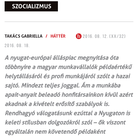
SZOCIALIZMUS
TAKÁCS GABRIELLA
/
HÁTTÉR
2016. 08. 12. (XX/32)
2016. 08. 18.
A nyugat-európai álláspiac megnyitása óta
többnyire a magyar munkavállalók példaértékű
helytállásáról és profi munkájáról szólt a hazai
sajtó. Mindezt teljes joggal. Ám a munkába
apait-anyait beleadó honfitársainkon kívül azért
akadnak a kivételt erősítő szabályok is.
Rendhagyó válogatásunk ezúttal a Nyugaton is
keleti stílusban dolgozókról szól – ők viszont
egyáltalán nem követendő példaként