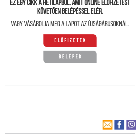
Ez egy cikk a hetilapból, amit online előfizetést
követően belépéssel elér.
Vagy vásárolja meg a lapot az újságárusoknál.
Előfizetek
Belépek