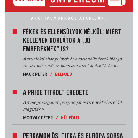
ARCHÍVUMUNKBÓL AJÁNLJUK:
FÉKEK ÉS ELLENSÚLYOK NÉLKÜL: MIÉRT
KELLENEK KORLÁTOK A „JÓ
EMBEREKNEK” IS?
A szubjektív hangulatok és a racionális érvek hiánya
rossz tanácsadó az államszervezet átalakításánál
»
HACK PÉTER
/
BELFÖLD
A PRIDE TITKOLT EREDETE
A melegmozgalom programját évtizedekkel ezelőtt
megírták
»
MORVAY PÉTER
/
KÜLFÖLD
PERGAMON ŐSI TITKA ÉS EURÓPA SORSA