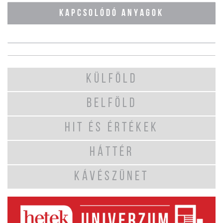
KAPCSOLÓDÓ ANYAGOK
KÜLFÖLD
BELFÖLD
HIT ÉS ÉRTÉKEK
HÁTTÉR
KÁVÉSZÜNET