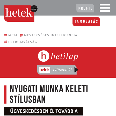
Profil
Támogatás
#
#
META
MESTERSÉGES INTELLIGENCIA
#
ENERGIAVÁLSÁG
hetilap
Nyugati munka keleti
stílusban
ÜGYESKEDÉSBEN ÉL TOVÁBB A