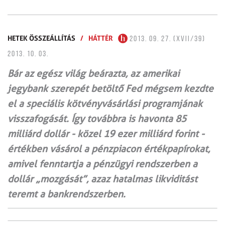
HETEK ÖSSZEÁLLÍTÁS
/
HÁTTÉR
2013. 09. 27. (XVII/39)
2013. 10. 03.
Bár az egész világ beárazta, az amerikai
jegybank szerepét betöltő Fed mégsem kezdte
el a speciális kötvényvásárlási programjának
visszafogását. Így továbbra is havonta 85
milliárd dollár - közel 19 ezer milliárd forint -
értékben vásárol a pénzpiacon értékpapírokat,
amivel fenntartja a pénzügyi rendszerben a
dollár „mozgását”, azaz hatalmas likviditást
teremt a bankrendszerben.