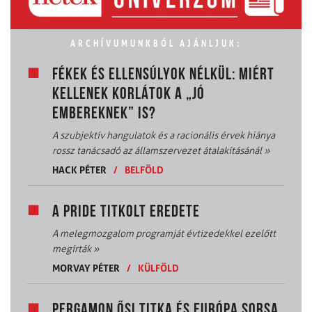
ARCHÍVUMUNKBÓL AJÁNLJUK:
FÉKEK ÉS ELLENSÚLYOK NÉLKÜL: MIÉRT
KELLENEK KORLÁTOK A „JÓ
EMBEREKNEK” IS?
A szubjektív hangulatok és a racionális érvek hiánya
rossz tanácsadó az államszervezet átalakításánál
»
HACK PÉTER
/
BELFÖLD
A PRIDE TITKOLT EREDETE
A melegmozgalom programját évtizedekkel ezelőtt
megírták
»
MORVAY PÉTER
/
KÜLFÖLD
PERGAMON ŐSI TITKA ÉS EURÓPA SORSA