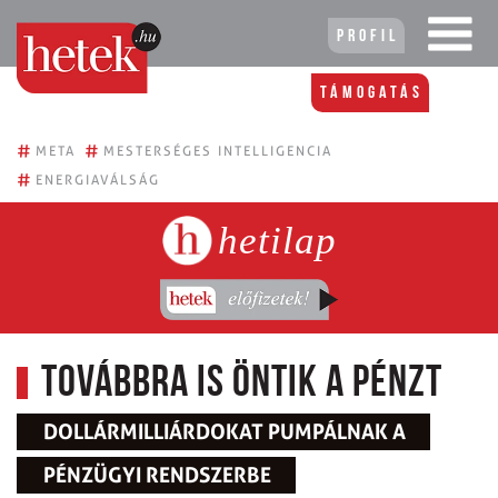
Profil
Támogatás
#
#
META
MESTERSÉGES INTELLIGENCIA
#
ENERGIAVÁLSÁG
hetilap
Továbbra is öntik a pénzt
DOLLÁRMILLIÁRDOKAT PUMPÁLNAK A
PÉNZÜGYI RENDSZERBE