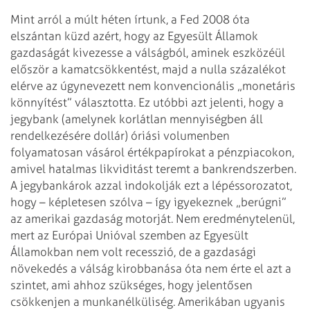
Mint arról a múlt héten írtunk, a Fed 2008 óta
elszántan küzd azért, hogy az Egyesült Államok
gazdaságát kivezesse a válságból, aminek eszközéül
először a kamatcsökkentést, majd a nulla százalékot
elérve az úgynevezett nem konvencionális „monetáris
könnyítést” választotta. Ez utóbbi azt jelenti, hogy a
jegybank (amelynek korlátlan mennyiségben áll
rendelkezésére dollár) óriási volumenben
folyamatosan vásárol értékpapírokat a pénzpiacokon,
amivel hatalmas likviditást teremt a bankrendszerben.
A jegybankárok azzal indokolják ezt a lépéssorozatot,
hogy – képletesen szólva – így igyekeznek „berúgni”
az amerikai gazdaság motorját. Nem eredménytelenül,
mert az Európai Unióval szemben az Egyesült
Államokban nem volt recesszió, de a gazdasági
növekedés a válság kirobbanása óta nem érte el azt a
szintet, ami ahhoz szükséges, hogy jelentősen
csökkenjen a munkanélküliség. Amerikában ugyanis