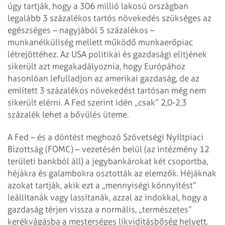
úgy tartják, hogy a 306 millió lakosú országban
legalább 3 százalékos tartós növekedés szükséges az
egészséges – nagyjából 5 százalékos –
munkanélküliség mellett működő munkaerőpiac
létrejöttéhez. Az USA politikai és gazdasági elitjének
sikerült azt megakadályoznia, hogy Európához
hasonlóan lefulladjon az amerikai gazdaság, de az
említett 3 százalékos növekedést tartósan még nem
sikerült elérni. A Fed szerint idén „csak” 2,0-2,3
százalék lehet a bővülés üteme.
A Fed – és a döntést meghozó Szövetségi Nyíltpiaci
Bizottság (FOMC) – vezetésén belül (az intézmény 12
területi bankból áll) a jegybankárokat két csoportba,
héjákra és galambokra osztották az elemzők. Héjáknak
azokat tartják, akik ezt a „mennyiségi könnyítést”
leállítanák vagy lassítanák, azzal az indokkal, hogy a
gazdaság térjen vissza a normális, „természetes”
kerékvágásba a mesterséges likviditásbőség helyett.