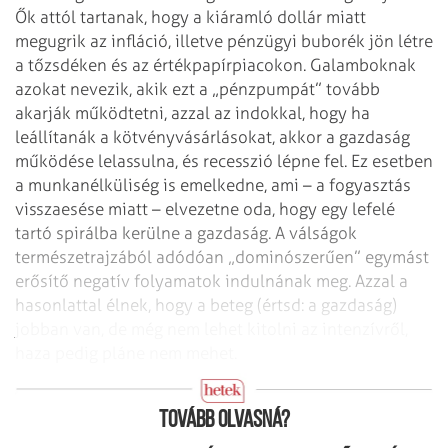
Ők attól tartanak, hogy a kiáramló dollár miatt
megugrik az infláció, illetve pénzügyi buborék jön létre
a tőzsdéken és az értékpapírpiacokon. Galamboknak
azokat nevezik, akik ezt a „pénzpumpát” tovább
akarják működtetni, azzal az indokkal, hogy ha
leállítanák a kötvényvásárlásokat, akkor a gazdaság
működése lelassulna, és recesszió lépne fel. Ez esetben
a munkanélküliség is emelkedne, ami – a fogyasztás
visszaesése miatt – elvezetne oda, hogy egy lefelé
tartó spirálba kerülne a gazdaság. A válságok
természetrajzából adódóan „dominószerűen” egymást
erősítő negatív folyamatok indulnának meg. Azzal a
hasonlattal élnek, hogy a beteg (értsd: a gazdaság)
jobban van, de még nem lehet kitolni az intenzívről,
haza pedig pláne nem mehet.
A galambok legyőzték a héjákat
Tovább olvasná?