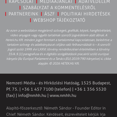
KAPCSOLAT
MÉDIAAJÁNLAT
ADATVÉDELEM
SZABÁLYZAT A KOMMENTELÉSRŐL
PARTNEREINK
ÁSZF
POLITIKAI HIRDETÉSEK
WEBSHOP TÁJÉKOZTATÓ
Az ezen a weboldalon megjelenő szövegek, grafikák, képek, hangfelvételek,
video anyagok vagy egyéb tartalmak szerzői jogvédelem alatt állnak. A
Hetek.hu Kft. minden jogot fenntart a tartalommal kapcsolatosan, beleértve a
tartalom szöveg- és adatbányászat céljára való felhasználását is – A szerzői
jogról szóló 1999. évi LXXVI. törvény rendelkezései értelmében a törvény
35/A. § (1) paragrafusa és a digitális szolgáltatások piacairól szóló európai
irányelv (Az Európai Parlament és a Tanács (EU) 2019/790 Irányelve) 4. cikke
alapján. © 2026 HETEK.HU Kft.
Nemzeti Média - és Hírközlési Hatóság, 1525 Budapest,
Pf. 75. | +36 1 457 7100 (telefon) | +36 1 356 5520
(fax) |
info@nmhh.hu
| www.nmhh.hu
Alapító-főszerkesztő: Németh Sándor - Founder Editor in
Chief: Németh Sándor. Kérdéseit, észrevételeit kérjük írja