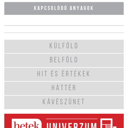
KAPCSOLÓDÓ ANYAGOK
KÜLFÖLD
BELFÖLD
HIT ÉS ÉRTÉKEK
HÁTTÉR
KÁVÉSZÜNET