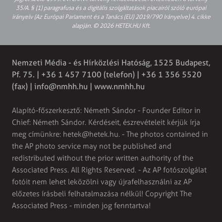
35/A. § (1) paragrafusa és a digitális szolgáltatások piacairól szóló európai
irányelv (Az Európai Parlament és a Tanács (EU) 2019/790 Irányelve) 4. cikke
alapján. © 2026 HETEK.HU Kft.
Nemzeti Média - és Hírközlési Hatóság, 1525 Budapest,
Pf. 75. | +36 1 457 7100 (telefon) | +36 1 356 5520
(fax) |
info@nmhh.hu
| www.nmhh.hu
Alapító-főszerkesztő: Németh Sándor - Founder Editor in
Chief: Németh Sándor. Kérdéseit, észrevételeit kérjük írja
meg címünkre:
hetek@hetek.hu
. - The photos contained in
the AP photo service may not be published and
redistributed without the prior written authority of the
Associated Press. All Rights Reserved. - Az AP fotószolgálat
fotóit nem lehet leközölni vagy újrafelhasználni az AP
előzetes írásbeli felhatalmazása nélkül! Copyright The
Associated Press - minden jog fenntartva!