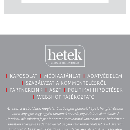
KAPCSOLAT
MÉDIAAJÁNLAT
ADATVÉDELEM
SZABÁLYZAT A KOMMENTELÉSRŐL
PARTNEREINK
ÁSZF
POLITIKAI HIRDETÉSEK
WEBSHOP TÁJÉKOZTATÓ
Az ezen a weboldalon megjelenő szövegek, grafikák, képek, hangfelvételek,
video anyagok vagy egyéb tartalmak szerzői jogvédelem alatt állnak. A
Hetek.hu Kft. minden jogot fenntart a tartalommal kapcsolatosan, beleértve a
tartalom szöveg- és adatbányászat céljára való felhasználását is – A szerzői
jogról szóló 1999. évi LXXVI. törvény rendelkezései értelmében a törvény