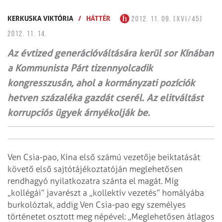
KERKUSKA VIKTÓRIA
/
HÁTTÉR
2012. 11. 09. (XVI/45)
2012. 11. 14.
Az évtized generációváltására kerül sor Kínában
a Kommunista Párt tizennyolcadik
kongresszusán, ahol a kormányzati pozíciók
hetven százaléka gazdát cserél. Az elitváltást
korrupciós ügyek árnyékolják be.
Ven Csia-pao, Kína első számú vezetője beiktatását
követő első sajtótájékoztatóján meglehetősen
rendhagyó nyilatkozatra szánta el magát. Míg
„kollégái” javarészt a „kollektív vezetés” homályába
burkolóztak, addig Ven Csia-pao egy személyes
történetet osztott meg népével: „Meglehetősen átlagos