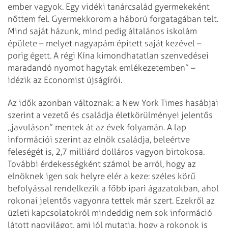
ember vagyok. Egy vidéki tanárcsalád gyermekeként
nőttem fel. Gyermekkorom a háború forgatagában telt.
Mind saját házunk, mind pedig általános iskolám
épülete – melyet nagyapám épített saját kezével –
porig égett. A régi Kína kimondhatatlan szenvedései
maradandó nyomot hagytak emlékezetemben” –
idézik az Economist újságírói.
Az idők azonban változnak: a New York Times hasábjai
szerint a vezető és családja életkörülményei jelentős
„javuláson” mentek át az évek folyamán. A lap
információi szerint az elnök családja, beleértve
feleségét is, 2,7 milliárd dolláros vagyon birtokosa.
További érdekességként számol be arról, hogy az
elnöknek igen sok helyre elér a keze: széles körű
befolyással rendelkezik a főbb ipari ágazatokban, ahol
rokonai jelentős vagyonra tettek már szert. Ezekről az
üzleti kapcsolatokról mindeddig nem sok információ
látott napvilágot, ami jól mutatja, hogy a rokonok is