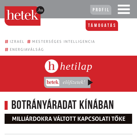
Profil
Támogatás
#
#
IZRAEL
MESTERSÉGES INTELLIGENCIA
#
ENERGIAVÁLSÁG
hetilap
Botrányáradat Kínában
MILLIÁRDOKRA VÁLTOTT KAPCSOLATI TŐKE