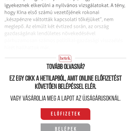
igyekeznek elkerülni a nyilvános vizsgálatokat. A tény,
hogy Kína első számú vezetőjének rokonai
„készpénzre váltották kapcsolati tőkéjüket”, nem
meglepő. Az elmúlt két évtized során, az ország
gazdaságának lendületes növekedésével
párhuzamosan számos politikai-gazdasági visszaélés
hírét hallhattuk már.
Blokkolt oldalak
Tovább olvasná?
Ez egy cikk a hetilapból, amit online előfizetést
követően belépéssel elér.
Vagy vásárolja meg a lapot az újságárusoknál.
Előfizetek
Belépek