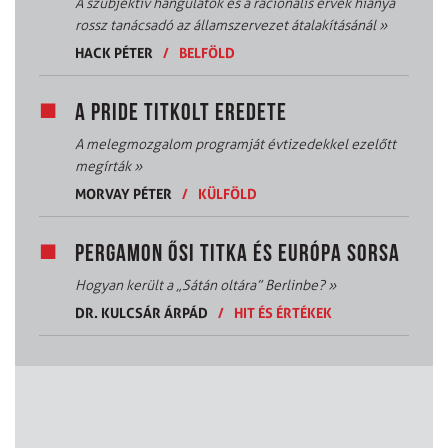
A szubjektív hangulatok és a racionális érvek hiánya
rossz tanácsadó az államszervezet átalakításánál
»
HACK PÉTER
/
BELFÖLD
A PRIDE TITKOLT EREDETE
A melegmozgalom programját évtizedekkel ezelőtt
megírták
»
MORVAY PÉTER
/
KÜLFÖLD
PERGAMON ŐSI TITKA ÉS EURÓPA SORSA
Hogyan került a „Sátán oltára” Berlinbe?
»
DR. KULCSÁR ÁRPÁD
/
HIT ÉS ÉRTÉKEK