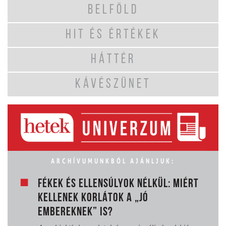
BELFÖLD
HIT ÉS ÉRTÉKEK
HÁTTÉR
KÁVÉSZÜNET
ARCHÍVUMUNKBÓL AJÁNLJUK:
FÉKEK ÉS ELLENSÚLYOK NÉLKÜL: MIÉRT
KELLENEK KORLÁTOK A „JÓ
EMBEREKNEK” IS?