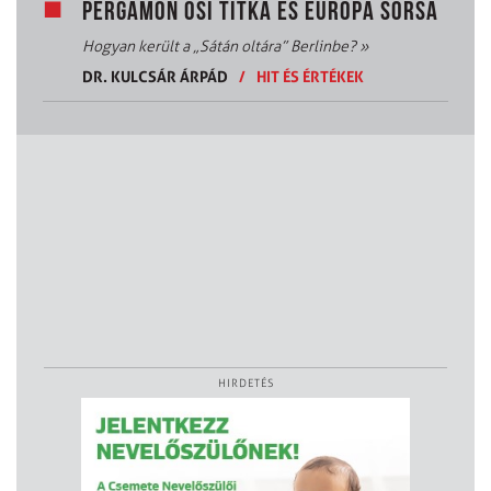
PERGAMON ŐSI TITKA ÉS EURÓPA SORSA
Hogyan került a „Sátán oltára” Berlinbe?
»
DR. KULCSÁR ÁRPÁD
/
HIT ÉS ÉRTÉKEK
HIRDETÉS