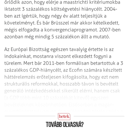
őrlődik azon, hogy elérje a maastrichti kritériumokba
iktatott 3 százalékos költségvetési hiánycélt. 2004-
ben azt ígértük, hogy négy év alatt teljesítjük a
követelményt. És bár Brüsszel már akkor kételkedett,
mégis elfogadta a konvergenciaprogramot. 2007-ben
azonban még mindig 5 százalékon állt a mutató.
Az Európai Bizottság egészen tavalyig értette is az
indokainkat, mostanra viszont elkezdett fogyni a
türelem. Mert bár 2011-ben formálisan betartottuk a 3
százalékos GDP-hiánycélt, az Ecofin számára készített
háttérelemzés erőteljesen kifogásolta, hogy ezt nem
strukturális reformokkal, hosszabb távon is bevételt
generáló intézkedésekkel sikerült elérni, hanem csak
(a GDP több mint 10 százalékát kitevő) egyszeri
bevételeknek köszönhetően. Elsősorban a magán-
nyugdíjpénztári vagyon és a különadók tétele szúrja a
szemüket.
Tovább olvasná?