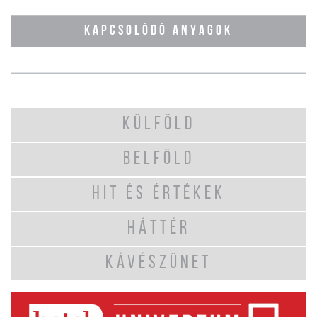
KAPCSOLÓDÓ ANYAGOK
KÜLFÖLD
BELFÖLD
HIT ÉS ÉRTÉKEK
HÁTTÉR
KÁVÉSZÜNET