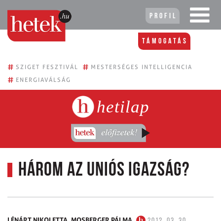
Profil
Támogatás
#
#
SZIGET FESZTIVÁL
MESTERSÉGES INTELLIGENCIA
#
ENERGIAVÁLSÁG
hetilap
Három az uniós igazság?
LÉNÁRT NIKOLETTA,
MOSBERGER PÁLMA
2012. 03. 30.