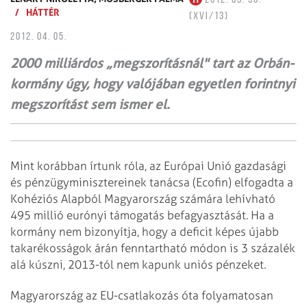
/
HÁTTÉR
(XVI/13)
2012. 04. 05.
2000 milliárdos „megszorításnál" tart az Orbán-
kormány úgy, hogy valójában egyetlen forintnyi
megszorítást sem ismer el.
Mint korábban írtunk róla, az Európai Unió gazdasági
és pénzügyminisztereinek tanácsa (Ecofin) elfogadta a
Kohéziós Alapból Magyarország számára lehívható
495 millió eurónyi támogatás befagyasztását. Ha a
kormány nem bizonyítja, hogy a deficit képes újabb
takarékosságok árán fenntartható módon is 3 százalék
alá kúszni, 2013-tól nem kapunk uniós pénzeket.
Magyarország az EU-csatlakozás óta folyamatosan