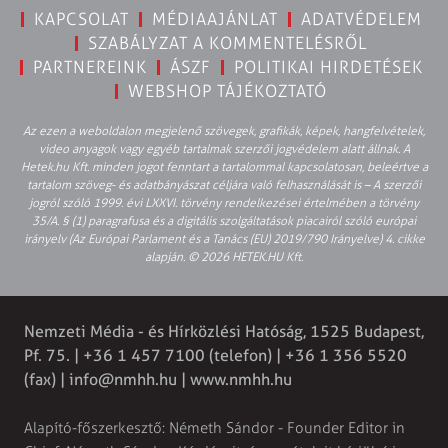
KAPCSOLAT
MÉDIAAJÁNLAT
ADATVÉDELEM
SZABÁLYZAT A KOMMENTELÉSRŐL
PARTNEREINK
ÁSZF
POLITIKAI HIRDETÉSEK
WEBSHOP TÁJÉKOZTATÓ
Az ezen a weboldalon megjelenő szövegek, grafikák, képek, hangfelvételek,
video anyagok vagy egyéb tartalmak szerzői jogvédelem alatt állnak. A
Hetek.hu Kft. minden jogot fenntart a tartalommal kapcsolatosan, beleértve a
tartalom szöveg- és adatbányászat céljára való felhasználását is – A szerzői
jogról szóló 1999. évi LXXVI. törvény rendelkezései értelmében a törvény
35/A. § (1) paragrafusa és a digitális szolgáltatások piacairól szóló európai
irányelv (Az Európai Parlament és a Tanács (EU) 2019/790 Irányelve) 4. cikke
alapján. © 2026 HETEK.HU Kft.
Nemzeti Média - és Hírközlési Hatóság, 1525 Budapest,
Pf. 75. | +36 1 457 7100 (telefon) | +36 1 356 5520
(fax) |
info@nmhh.hu
| www.nmhh.hu
Alapító-főszerkesztő: Németh Sándor - Founder Editor in