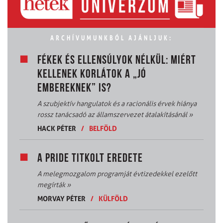
ARCHÍVUMUNKBÓL AJÁNLJUK:
FÉKEK ÉS ELLENSÚLYOK NÉLKÜL: MIÉRT
KELLENEK KORLÁTOK A „JÓ
EMBEREKNEK” IS?
A szubjektív hangulatok és a racionális érvek hiánya
rossz tanácsadó az államszervezet átalakításánál
»
HACK PÉTER
/
BELFÖLD
A PRIDE TITKOLT EREDETE
A melegmozgalom programját évtizedekkel ezelőtt
megírták
»
MORVAY PÉTER
/
KÜLFÖLD