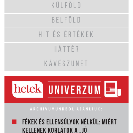
KÜLFÖLD
BELFÖLD
HIT ÉS ÉRTÉKEK
HÁTTÉR
KÁVÉSZÜNET
ARCHÍVUMUNKBÓL AJÁNLJUK:
FÉKEK ÉS ELLENSÚLYOK NÉLKÜL: MIÉRT
KELLENEK KORLÁTOK A „JÓ