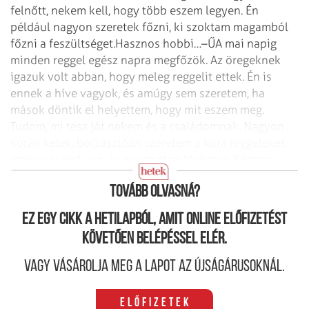
felnőtt, nekem kell, hogy több eszem legyen. Én
például nagyon szeretek főzni, ki szoktam magamból
főzni a feszültséget.
Hasznos hobbi…
–ŰA mai napig
minden reggel egész napra megfőzök. Az öregeknek
igazuk volt abban, hogy meleg reggelit ettek. Én is
ennek a híve vagyok, és amúgy sem szeretem, ha
mások döntik el helyettem, hogy mit eszem meg.
Tudom, mi tesz jót nekem és a családomnak. Nagyon
korán kelek, borzasztóan szeretem a kora reggeleket,
amikor csönd van, és nyugodtan főzhetek. Közben
rendezem a gondolataimat, és utána jöhet a nap.
Tovább olvasná?
Ez egy cikk a hetilapból, amit online előfizetést
követően belépéssel elér.
Vagy vásárolja meg a lapot az újságárusoknál.
Előfizetek