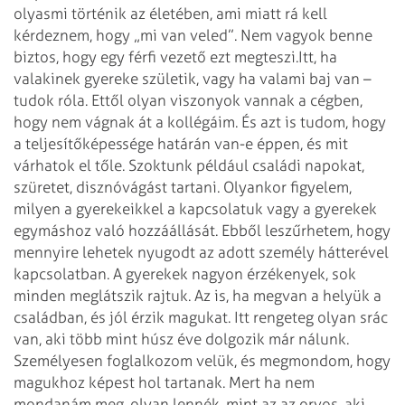
olyasmi történik az életében, ami miatt rá kell
kérdeznem, hogy „mi van veled”. Nem vagyok benne
biztos, hogy egy férfi vezető ezt megteszi.
Itt, ha
valakinek gyereke születik, vagy ha valami baj van –
tudok róla. Ettől olyan viszonyok vannak a cégben,
hogy nem vágnak át a kollégáim. És azt is tudom, hogy
a teljesítőképessége határán van-e éppen, és mit
várhatok el tőle. Szoktunk például családi napokat,
szüretet, disznóvágást tartani. Olyankor figyelem,
milyen a gyerekeikkel a kapcsolatuk vagy a gyerekek
egymáshoz való hozzáállását. Ebből leszűrhetem, hogy
mennyire lehetek nyugodt az adott személy hátterével
kapcsolatban. A gyerekek nagyon érzékenyek, sok
minden meglátszik rajtuk. Az is, ha megvan a helyük a
családban, és jól érzik magukat. Itt rengeteg olyan srác
van, aki több mint húsz éve dolgozik már nálunk.
Személyesen foglalkozom velük, és megmondom, hogy
magukhoz képest hol tartanak. Mert ha nem
mondanám meg, olyan lennék, mint az az orvos, aki