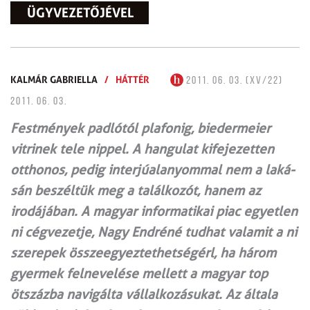
ÜGYVEZETŐJÉVEL
KALMÁR GABRIELLA
/
HÁTTÉR
2011. 06. 03. (XV/22)
2011. 06. 03.
Festmények padlótól plafonig, biedermeier
vitrinek tele nippel. A hangulat kifejezetten
otthonos, pedig interjúalanyommal nem a laká­
sán beszéltük meg a találkozót, hanem az
irodájában. A magyar informatikai piac egyetlen
ni cégvezetje, Nagy Endréné tudhat valamit a ni
szerepek összeegyeztethetségérl, ha három
gyermek felnevelése mellett a magyar top
ötszázba navigálta vállalkozásukat. Az általa