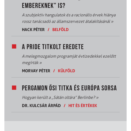
EMBEREKNEK” IS?
A szubjektív hangulatok és a racionális érvek hiánya
rossz tanácsadó az államszervezet átalakításánál
»
HACK PÉTER
/
BELFÖLD
A PRIDE TITKOLT EREDETE
A melegmozgalom programját évtizedekkel ezelőtt
megírták
»
MORVAY PÉTER
/
KÜLFÖLD
PERGAMON ŐSI TITKA ÉS EURÓPA SORSA
Hogyan került a „Sátán oltára” Berlinbe?
»
DR. KULCSÁR ÁRPÁD
/
HIT ÉS ÉRTÉKEK