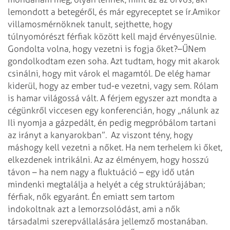
lemondott a betegéről, és már egy
receptet se ír.
Amikor
villamosmérnöknek tanult, sejthette, hogy
túlnyomórészt férfiak között kell majd érvényesülnie.
Gondolta volna, hogy vezetni is fogja őket?
–ŰNem
gondolkodtam ezen soha. Azt tudtam, hogy mit akarok
csinálni, hogy mit várok el magamtól. De elég hamar
kiderül, hogy az ember tud-e vezetni, vagy sem. Rólam
is hamar világossá vált. A férjem egyszer azt mondta a
cégünkről viccesen egy konferencián, hogy „nálunk az
Ili nyomja a gázpedált, én pedig megpróbálom tartani
az irányt a kanyarokban”.
Az viszont tény, hogy
máshogy kell vezetni a nőket. Ha nem terhelem ki őket,
elkezdenek intrikálni. Az az élményem, hogy hosszú
távon – ha nem nagy a fluktuáció – egy idő után
mindenki megtalálja a helyét a cég struktúrájában;
férfiak, nők egyaránt. Én emiatt sem tartom
indokoltnak azt a lemorzsolódást, ami a nők
társadalmi szerepvállalására jellemző mostanában.