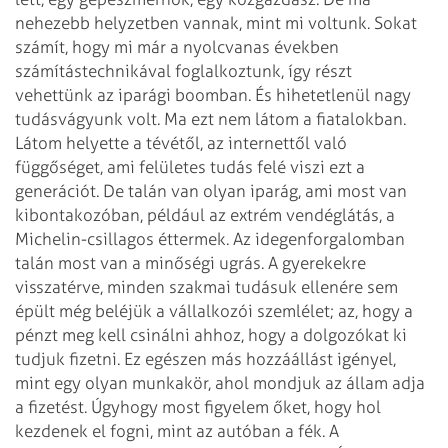
nehezebb helyzetben vannak, mint mi voltunk. Sokat
számít, hogy mi már a nyolcvanas években
számítástechnikával foglalkoztunk, így részt
vehettünk az iparági boomban. És hihetetlenül nagy
tudásvágyunk volt. Ma ezt nem látom a fiatalokban.
Látom helyette a tévétől, az internettől való
függőséget, ami felületes tudás felé viszi ezt a
generációt. De talán van olyan iparág, ami most van
kibontakozóban, például az extrém vendéglátás, a
Michelin-csillagos éttermek. Az idegenforgalomban
talán most van a minőségi ugrás. A gyerekekre
visszatérve, minden szakmai tudásuk ellenére sem
épült még beléjük a vállalkozói szemlélet; az, hogy a
pénzt meg kell csinálni ahhoz, hogy a dolgozókat ki
tudjuk fizetni. Ez egészen más hozzáállást igényel,
mint egy olyan munkakör, ahol mondjuk az állam adja
a fizetést. Úgyhogy most figyelem őket, hogy hol
kezdenek el fogni, mint az autóban a fék. A