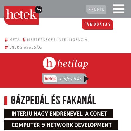
Profil
Támogatás
#
#
META
MESTERSÉGES INTELLIGENCIA
#
ENERGIAVÁLSÁG
hetilap
Gázpedál és fakanál
INTERJÚ NAGY ENDRÉNÉVEL, A CONET
COMPUTER & NETWORK DEVELOPMENT