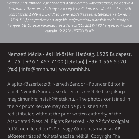
Hetek.hu Kft. minden jogot fenntart a tartalommal kapcsolatosan, beleértve a
tartalom szöveg- és adatbányászat céljára való felhasználását is – A szerzői
jogról szóló 1999. évi LXXVI. törvény rendelkezései értelmében a törvény
35/A. § (1) paragrafusa és a digitális szolgáltatások piacairól szóló európai
irányelv (Az Európai Parlament és a Tanács (EU) 2019/790 Irányelve) 4. cikke
alapján. © 2026 HETEK.HU Kft.
Nemzeti Média - és Hírközlési Hatóság, 1525 Budapest,
Pf. 75. | +36 1 457 7100 (telefon) | +36 1 356 5520
(fax) |
info@nmhh.hu
| www.nmhh.hu
Alapító-főszerkesztő: Németh Sándor - Founder Editor in
Chief: Németh Sándor. Kérdéseit, észrevételeit kérjük írja
meg címünkre:
hetek@hetek.hu
. - The photos contained in
the AP photo service may not be published and
redistributed without the prior written authority of the
Associated Press. All Rights Reserved. - Az AP fotószolgálat
fotóit nem lehet leközölni vagy újrafelhasználni az AP
előzetes írásbeli felhatalmazása nélkül! Copyright The