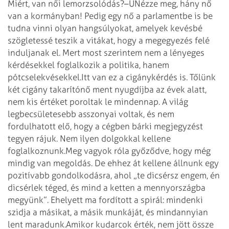
Miért, van női lemorzsolódás?
–ŰNézze meg, hány nő
van a kormányban! Pedig egy nő a parlamentbe is be
tudna vinni olyan hangsúlyokat, amelyek kevésbé
szögletessé teszik a vitákat, hogy a megegyezés felé
induljanak el. Mert most szerintem nem a lényeges
kérdésekkel foglalkozik a politika, hanem
pótcselekvésekkel.
Itt van ez a cigánykérdés is. Tőlünk
két cigány takarítónő ment nyugdíjba az évek alatt,
nem kis értéket poroltak le mindennap. A világ
legbecsületesebb asszonyai voltak, és nem
fordulhatott elő, hogy a cégben bárki megjegyzést
tegyen rájuk. Nem ilyen dolgokkal kellene
foglalkoznunk.
Meg vagyok róla győződve, hogy még
mindig van megoldás. De ehhez át kellene állnunk egy
pozitívabb gondolkodásra, ahol „te dicsérsz engem, én
dicsérlek téged, és mind a ketten a mennyországba
megyünk”. Ehelyett ma fordított a spirál: mindenki
szidja a másikat, a másik munkáját, és mindannyian
lent maradunk.
Amikor kudarcok érték, nem jött össze