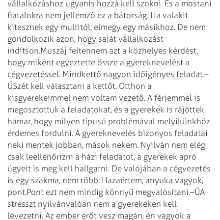
vállalkozáshoz ugyanis hozzá kell szokni. És a mostani
fiatalokra nem jellemző ez a bátorság. Ha valakit
kitesznek egy multitól, elmegy egy másikhoz. De nem
gondolkozik azon, hogy saját vállalkozást
indítson.
Muszáj feltennem azt a közhelyes kérdést,
hogy miként egyeztette össze a gyereknevelést a
cégvezetéssel. Mindkettő nagyon időigényes feladat.
–
ŰSzét kell választani a kettőt. Otthon a
kisgyerekeimmel nem voltam vezető. A férjemmel is
megosztottuk a feladatokat, és a gyerekek is rájöttek
hamar, hogy milyen típusú problémával melyikünkhöz
érdemes fordulni. A gyereknevelés bizonyos feladatai
neki mentek jobban, mások nekem. Nyilván nem elég
csak leellenőrizni a házi feladatot, a gyerekek apró
ügyeit is meg kell hallgatni. De valójában a cégvezetés
is egy szakma, nem több. Hazaértem, anyuka vagyok,
pont.
Pont ezt nem mindig könnyű megvalósítani.
–ŰA
stresszt nyilvánvalóan nem a gyerekeken kell
levezetni. Az ember erőt vesz magán, én vagyok a