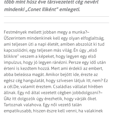
több mint húsz éve társvezetett cég nevérl
mindenki „Conet Iliként” emlegeti.
Festmények mellett jobban megy a munka?
–
ŰSzerintem mindenkinek kell egy olyan elfoglaltság,
ami teljesen üti a napi életét, amiben abszolút ki tud
kapcsolódni, egy teljesen más világ. Én úgy „első
blikkre” veszem a képeket, hogy legyen egy első
impulzus, hogy jó legyen ránézni. Persze egy idő után
érteni is kezdtem hozzá. Mert ami érdekli az embert,
abba beleássa magát. Amikor bejött ide, érezte az
egész cég hangulatát, hogy szívesen látjuk itt, nem? Ez
a cél.
De, valamit éreztem. Családi­as vállalat hírében
állnak. Egy nő által vezetett cégben jobb
dol­­gozni?
–
ŰAz itt dolgozók úgy érezhetik, hogy várják őket.
Tartoznak valahova. Egy női vezető talán
empatikusabb, hiszen észre kell venni, ha valakinek