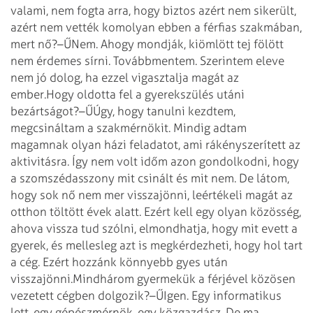
valami, nem fogta arra, hogy biztos azért nem sikerült,
azért nem vették komolyan ebben a férfias szakmában,
mert nő?
–ŰNem. Ahogy mondják, kiömlött tej fölött
nem érdemes sírni. Tovább­mentem. Szerintem eleve
nem jó dolog, ha ezzel vigasztalja magát az
ember.
Hogy oldotta fel a gyerekszülés utáni
bezártságot?
–ŰÚgy, hogy tanulni kezdtem,
megcsináltam a szakmérnökit. Mindig adtam
magamnak olyan házi feladatot, ami rákényszerített az
aktivitásra. Így nem volt időm azon gondolkodni, hogy
a szomszédasszony mit csinált és mit nem. De látom,
hogy sok nő nem mer visszajönni, leértékeli magát az
otthon töltött évek alatt. Ezért kell egy olyan közösség,
ahova vissza tud szólni, elmondhatja, hogy mit evett a
gyerek, és mellesleg azt is megkérdezheti, hogy hol tart
a cég. Ezért hozzánk könnyebb gyes után
visszajönni.
Mindhárom gyermekük a férjével közösen
vezetett cégben dolgozik?
–ŰIgen. Egy informatikus
lett, egy gépészmérnök, egy közgazdász. De ma