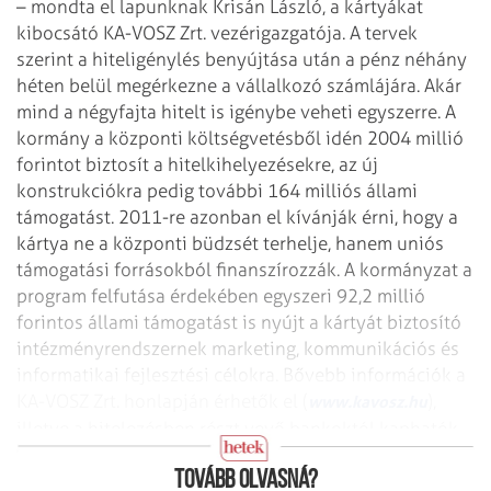
– mondta el lapunknak Krisán László, a kártyákat
kibocsátó KA-VOSZ Zrt. vezérigazgatója. A tervek
szerint a hiteligénylés benyújtása után a pénz néhány
héten belül megérkezne a vállalkozó számlájára. Akár
mind a négyfajta hitelt is igénybe veheti egyszerre. A
kormány a központi költségvetésből idén 2004 millió
forintot biztosít a hitelkihelyezésekre, az új
konstrukciókra pedig további 164 milliós állami
támogatást. 2011-re azonban el kívánják érni, hogy a
kártya ne a központi büdzsét terhelje, hanem uniós
támogatási forrásokból finanszírozzák. A kormány­zat a
program felfutása érdekében egyszeri 92,2 millió
forintos állami támogatást is nyújt a kártyát biztosító
intézményrendszernek marketing, kommunikációs és
informatikai fejlesztési célokra. Bővebb információk a
KA-VOSZ Zrt. honlapján érhetők el (
),
www.kavosz.hu
illetve a hitelezésben részt vevő bankoktól kaphatók
(MKB, OTP, Erste, Volks­bank, Takarékszövetkezetek).
Tovább olvasná?