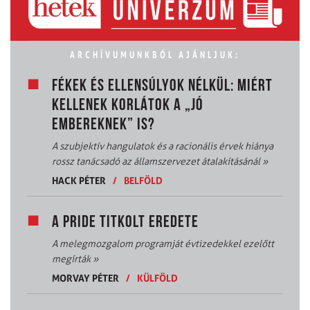
ARCHÍVUMUNKBÓL AJÁNLJUK:
FÉKEK ÉS ELLENSÚLYOK NÉLKÜL: MIÉRT
KELLENEK KORLÁTOK A „JÓ
EMBEREKNEK” IS?
A szubjektív hangulatok és a racionális érvek hiánya
rossz tanácsadó az államszervezet átalakításánál
»
HACK PÉTER
/
BELFÖLD
A PRIDE TITKOLT EREDETE
A melegmozgalom programját évtizedekkel ezelőtt
megírták
»
MORVAY PÉTER
/
KÜLFÖLD