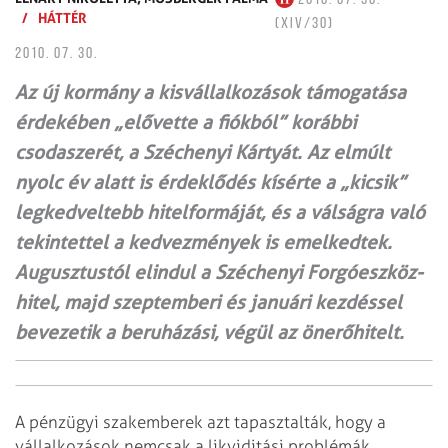
/
HÁTTÉR
(XIV/30)
2010. 07. 30.
Az új kormány a kisvállal­ko­zások támogatása
érdekében „elővette a fiókból” korábbi
csodaszerét, a Széchenyi Kár­tyát. Az elmúlt
nyolc év alatt is érdeklődés kísérte a „kicsik”
legkedveltebb hitelformáját, és a válságra való
tekintettel a kedvezmények is emelkedtek.
Augusztustól el­indul a Széchenyi Forgó­eszköz­­
hitel, majd szep­tem­beri és januári kezdéssel
bevezetik a beru­házási, végül az önerőhitelt.
A pénzügyi szakemberek azt tapasztalták, hogy a
vállalkozások nemcsak a likviditási problémák