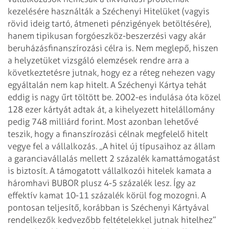
kezelésére használták a Széchenyi Hitelüket (vagyis
rövid ideig tartó, átmeneti pénzigények betöltésére),
hanem tipikusan forgóeszköz-beszerzési vagy akár
beruházásfinanszírozási célra is. Nem meglepő, hiszen
a helyzetüket vizsgáló elemzések rendre arra a
következtetésre jutnak, hogy ez a réteg nehezen vagy
egyáltalán nem kap hitelt.
A Széchenyi Kártya tehát
eddig is nagy űrt töltött be. 2002-es indulása óta közel
128 ezer kártyát adtak át, a kihelyezett hitelállomány
pedig 748 milliárd forint. Most azonban lehetővé
teszik, hogy a finanszírozási célnak megfelelő hitelt
vegye fel a vállalkozás. „A hitel új típusaihoz az állam
a garanciavállalás mellett 2 százalék kamattámogatást
is biztosít. A támogatott vállalkozói hitelek kamata a
háromhavi BUBOR plusz 4-5 százalék lesz. Így az
effektív kamat 10-11 százalék körül fog mozogni.
A
pontosan teljesítő, koráb­ban is Széchenyi Kártyával
rendelkezők kedvezőbb feltételekkel jutnak hitelhez”