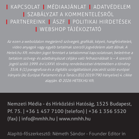
KAPCSOLAT
MÉDIAAJÁNLAT
ADATVÉDELEM
SZABÁLYZAT A KOMMENTELÉSRŐL
PARTNEREINK
ÁSZF
POLITIKAI HIRDETÉSEK
WEBSHOP TÁJÉKOZTATÓ
Az ezen a weboldalon megjelenő szövegek, grafikák, képek, hangfelvételek,
video anyagok vagy egyéb tartalmak szerzői jogvédelem alatt állnak. A
Hetek.hu Kft. minden jogot fenntart a tartalommal kapcsolatosan, beleértve a
tartalom szöveg- és adatbányászat céljára való felhasználását is – A szerzői
jogról szóló 1999. évi LXXVI. törvény rendelkezései értelmében a törvény
35/A. § (1) paragrafusa és a digitális szolgáltatások piacairól szóló európai
irányelv (Az Európai Parlament és a Tanács (EU) 2019/790 Irányelve) 4. cikke
alapján. © 2026 HETEK.HU Kft.
Nemzeti Média - és Hírközlési Hatóság, 1525 Budapest,
Pf. 75. | +36 1 457 7100 (telefon) | +36 1 356 5520
(fax) |
info@nmhh.hu
| www.nmhh.hu
Alapító-főszerkesztő: Németh Sándor - Founder Editor in