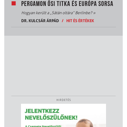
PERGAMON ŐSI TITKA ÉS EURÓPA SORSA
Hogyan került a „Sátán oltára” Berlinbe?
»
DR. KULCSÁR ÁRPÁD
/
HIT ÉS ÉRTÉKEK
HIRDETÉS