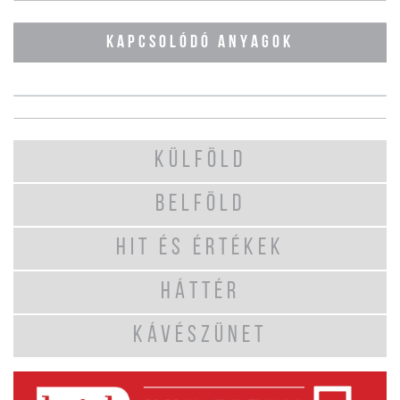
KAPCSOLÓDÓ ANYAGOK
KÜLFÖLD
BELFÖLD
HIT ÉS ÉRTÉKEK
HÁTTÉR
KÁVÉSZÜNET