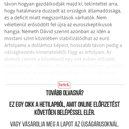
távon hogyan gazdálkodják majd ki, tekintettel arra,
hogy hatalmasra duzzadt az országok államadóssága,
és a deficit miatt megszorítások várhatók. Nem
véletlenül erősödött fel újra az euroszkeptikusok
hangja. Németh Dávid szerint azonban az idén a
mostani szint közelében stabilizálódhat az euró
árfolyama a dollárhoz képest, hosszabb távon pedig a
válságkezelés kimenetelétől függ az árfolyam. Az
elem­ző szerint a követ­kező egy-két évben erősebb
dollárral kell számolni. Mindez természetesen gyengíti
a forintot is: az euró árfolyama idén 270-280 forint
körül mozoghat, a svájci franké pedig 180 forint körül
várható.
Tovább olvasná?
Ez egy cikk a hetilapból, amit online előfizetést
követően belépéssel elér.
Vagy vásárolja meg a lapot az újságárusoknál.