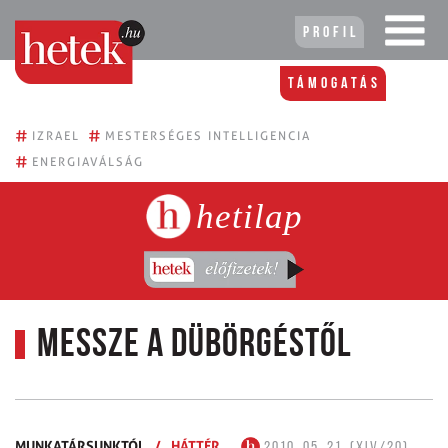
Profil
Támogatás
#
#
IZRAEL
MESTERSÉGES INTELLIGENCIA
#
ENERGIAVÁLSÁG
hetilap
Messze a dübörgéstől
MUNKATÁRSUNKTÓL
/
HÁTTÉR
2010. 05. 21. (XIV/20)