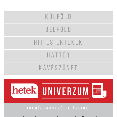
KÜLFÖLD
BELFÖLD
HIT ÉS ÉRTÉKEK
HÁTTÉR
KÁVÉSZÜNET
ARCHÍVUMUNKBÓL AJÁNLJUK: