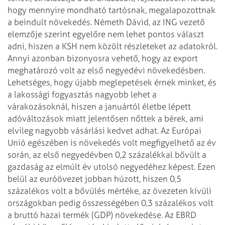
hogy mennyire mondható tartósnak, megalapozottnak
a beindult növekedés. Németh Dávid, az ING vezető
elemzője szerint egyelőre nem lehet pontos választ
adni, hiszen a KSH nem közölt részleteket az adatokról.
Annyi azonban bizonyosra vehető, hogy az export
meghatározó volt az első negyedévi növekedésben.
Lehetséges, hogy újabb meglepetések érnek minket, és
a lakossági fogyasztás nagyobb lehet a
várakozásoknál, hiszen a januártól életbe lépett
adóváltozások miatt jelentősen nőttek a bérek, ami
elvileg nagyobb vásárlási kedvet adhat.
Az Európai
Unió egészében is növekedés volt megfigyel­hető az év
során, az első negyedévben 0,2 százalékkal bővült a
gazdaság az elmúlt év utolsó negyedéhez képest. Ezen
belül az euró­övezet jobban húzott, hiszen 0,5
százalékos volt a bővülés mértéke, az övezeten kívüli
országokban pedig összességében 0,3 százalékos volt
a bruttó hazai termék (GDP) növekedése. Az EBRD