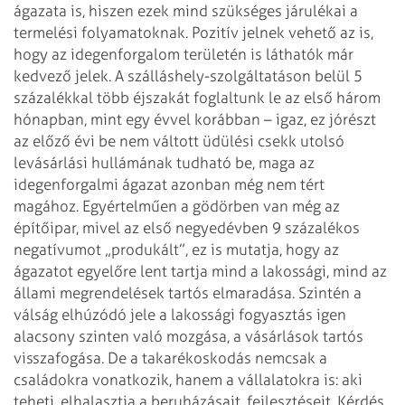
ágazata is, hiszen ezek mind szükséges járulékai a
termelési folyamatoknak. Pozitív jelnek vehető az is,
hogy az idegenforgalom területén is láthatók már
kedvező jelek. A szálláshely-szolgáltatáson belül 5
százalékkal több éjszakát foglaltunk le az első három
hónapban, mint egy évvel korábban – igaz, ez jórészt
az előző évi be nem váltott üdülési csekk utolsó
levásárlási hullámának tudható be, maga az
idegenforgalmi ágazat azonban még nem tért
magához. Egyértelműen a gödörben van még az
építőipar, mivel az első negyedévben 9 százalékos
negatívumot „produkált”, ez is mutatja, hogy az
ágazatot egyelőre lent tartja mind a lakossági, mind az
állami megrendelések tartós elmaradása. Szintén a
válság elhúzódó jele a lakossági fogyasztás igen
alacsony szinten való mozgása, a vásárlások tartós
visszafogása. De a takarékoskodás nemcsak a
családokra vonatkozik, hanem a vállalatokra is: aki
teheti, elhalasztja a beruházásait, fejlesztéseit.
Kérdés,