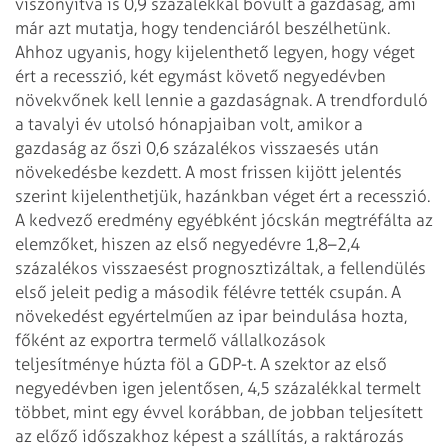
viszonyítva is 0,9 százalékkal bővült a gazdaság, ami
már azt mutatja, hogy tendenciáról beszélhetünk.
Ahhoz ugyanis, hogy kijelenthető legyen, hogy véget
ért a recesszió, két egymást követő negyedévben
növekvőnek kell lennie a gazdaságnak. A trendforduló
a tavalyi év utolsó hónapjaiban volt, amikor a
gazdaság az őszi 0,6 százalékos visszaesés után
növekedésbe kezdett. A most frissen kijött jelentés
szerint kijelenthetjük, hazánkban véget ért a recesszió.
A kedvező eredmény egyébként jócskán megtréfálta az
elemzőket, hiszen az első negyedévre 1,8–2,4
százalékos visszaesést prognosztizáltak, a fellendülés
első jeleit pedig a második félévre tették csupán.
A
növekedést egyértelműen az ipar beindulása hozta,
főként az exportra termelő vállalkozások
teljesítménye húzta föl a GDP-t. A szektor az első
negyedévben igen jelentősen, 4,5 százalékkal termelt
többet, mint egy évvel korábban, de jobban teljesített
az előző időszakhoz képest a szállítás, a raktározás