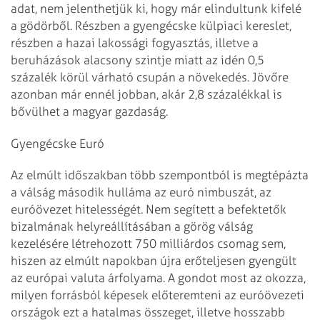
adat, nem jelenthetjük ki, hogy már elindultunk kifelé
a gödörből. Részben a gyengécske külpiaci kereslet,
részben a hazai lakossági fogyasztás, illetve a
beruházások alacsony szintje miatt az idén 0,5
százalék körül várható csupán a növekedés. Jövőre
azonban már ennél jobban, akár 2,8 százalékkal is
bővülhet a magyar gazdaság.
Gyengécske Euró
Az elmúlt időszakban több szempontból is megtépázta
a válság második hulláma az euró nimbuszát, az
euróövezet hitelességét. Nem segített a befektetők
bizalmának helyreállításában a görög válság
kezelésére létrehozott 750 milliárdos csomag sem,
hiszen az elmúlt napokban újra erőteljesen gyengült
az európai valuta árfolyama. A gondot most az okozza,
milyen forrásból képesek előteremteni az euróövezeti
országok ezt a hatalmas összeget, illetve hosszabb