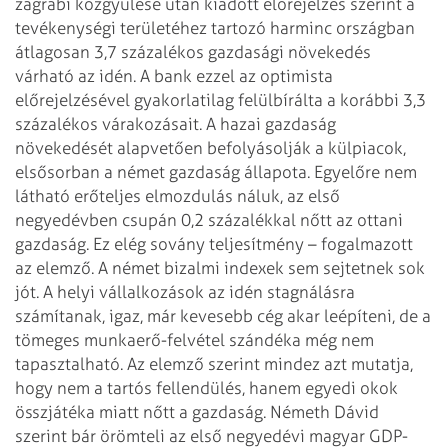
zágrábi közgyűlése után kiadott előrejelzés szerint a
tevékenységi területéhez tartozó harminc országban
átlagosan 3,7 százalékos gazdasági növekedés
várható az idén. A bank ezzel az optimista
előrejelzésével gyakorlatilag felülbírálta a korábbi 3,3
százalékos várakozásait.
A hazai gazdaság
növekedését alapvetően befolyásolják a külpiacok,
elsősorban a német gazdaság állapota. Egyelőre nem
látható erőteljes elmozdulás náluk, az első
negyedévben csupán 0,2 százalékkal nőtt az ottani
gazdaság. Ez elég sovány teljesítmény – fogalmazott
az elemző. A német bizalmi indexek sem sejtetnek sok
jót. A helyi vállalkozások az idén stagnálásra
számítanak, igaz, már kevesebb cég akar leépíteni, de a
tömeges munkaerő-felvétel szándéka még nem
tapasztalható. Az elemző szerint mindez azt mutatja,
hogy nem a tartós fellendülés, hanem egyedi okok
összjátéka miatt nőtt a gazdaság.
Németh Dávid
szerint bár örömteli az első negyedévi magyar GDP-