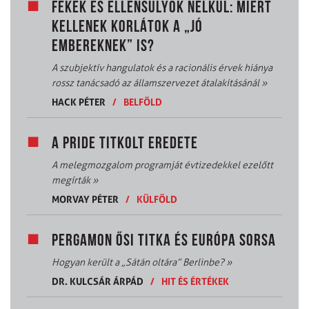
FÉKEK ÉS ELLENSÚLYOK NÉLKÜL: MIÉRT
KELLENEK KORLÁTOK A „JÓ
EMBEREKNEK” IS?
A szubjektív hangulatok és a racionális érvek hiánya
rossz tanácsadó az államszervezet átalakításánál
»
HACK PÉTER
/
BELFÖLD
A PRIDE TITKOLT EREDETE
A melegmozgalom programját évtizedekkel ezelőtt
megírták
»
MORVAY PÉTER
/
KÜLFÖLD
PERGAMON ŐSI TITKA ÉS EURÓPA SORSA
Hogyan került a „Sátán oltára” Berlinbe?
»
DR. KULCSÁR ÁRPÁD
/
HIT ÉS ÉRTÉKEK