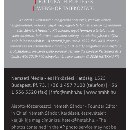
POLITIKAI HIRDETÉSEK
WEBSHOP TÁJÉKOZTATÓ
Az ezen a weboldalon megjelenő szövegek, grafikák, képek,
hangfelvételek, video anyagok vagy egyéb tartalmak szerzői jogvédelem
alatt állnak. A Hetek.hu Kft. minden jogot fenntart a tartalommal
kapcsolatosan, beleértve a tartalom szöveg- és adatbányászat céljára
való felhasználását is – A szerzői jogról szóló 1999. évi LXXVI. törvény
rendelkezései értelmében a törvény 35/A. § (1) paragrafusa és a digitális
szolgáltatások piacairól szóló európai irányelv (Az Európai Parlament és a
Tanács (EU) 2019/790 Irányelve) 4. cikke alapján. © 2026 HETEK.HU Kft.
Nemzeti Média - és Hírközlési Hatóság, 1525
Budapest, Pf. 75. | +36 1 457 7100 (telefon) | +36
1 356 5520 (fax) |
info@nmhh.hu
| www.nmhh.hu
Alapító-főszerkesztő: Németh Sándor - Founder Editor
in Chief: Németh Sándor. Kérdéseit, észrevételeit
kérjük írja meg címünkre:
hetek@hetek.hu
. - The
photos contained in the AP photo service may not be