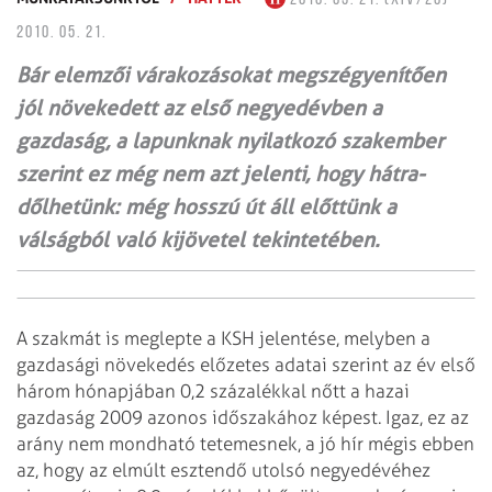
2010. 05. 21.
Bár elemzői várakozásokat megszégyenítően
jól növekedett az első negyedévben a
gazdaság, a lapunknak nyilatkozó szakember
szerint ez még nem azt jelenti, hogy hátra­
dőlhetünk: még hosszú út áll előttünk a
válságból való kijövetel tekintetében.
A szakmát is meglepte a KSH jelentése, melyben a
gazdasági növekedés előzetes adatai szerint az év első
három hónapjában 0,2 százalékkal nőtt a hazai
gazdaság 2009 azonos időszakához képest. Igaz, ez az
arány nem mondható tetemesnek, a jó hír mégis ebben
az, hogy az elmúlt esztendő utolsó negyedévéhez