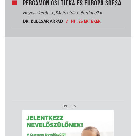
PERGAMON ŐSI TITKA ÉS EURÓPA SORSA
Hogyan került a „Sátán oltára” Berlinbe?
»
DR. KULCSÁR ÁRPÁD
/
HIT ÉS ÉRTÉKEK
HIRDETÉS