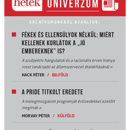
ARCHÍVUMUNKBÓL AJÁNLJUK:
FÉKEK ÉS ELLENSÚLYOK NÉLKÜL: MIÉRT
KELLENEK KORLÁTOK A „JÓ
EMBEREKNEK” IS?
A szubjektív hangulatok és a racionális érvek hiánya
rossz tanácsadó az államszervezet átalakításánál
»
HACK PÉTER
/
BELFÖLD
A PRIDE TITKOLT EREDETE
A melegmozgalom programját évtizedekkel ezelőtt
megírták
»
MORVAY PÉTER
/
KÜLFÖLD