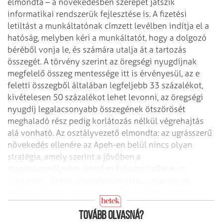
elmondta – a
növekedésben szerepet játszik
informatikai rendszerük fejlesztése is. A fizetési
letiltást a munkáltatónak címzett levélben indítja el a
hatóság, melyben kéri a
munkáltatót, hogy a dolgozó
béréből vonja le, és számára utalja át a tartozás
összegét. A törvény szerint az öregségi nyugdíjnak
megfelelő összeg mentessége
itt is érvényesül, az e
feletti összegből általában legfeljebb 33 százalékot,
kivételesen 50 százalékot lehet levonni, az öregségi
nyugdíj legalacsonyabb
összegének ötszörösét
meghaladó rész pedig korlátozás nélkül végrehajtás
alá
vonható.
Az osztályvezető elmondta: az ugrásszerű
növekedés ellenére az Apeh-en belül
nincs olyan
stratégia, amely szerint a jövőben a
magánszemélyeket érintően
fokozni kellene az
inkasszók, illetve jövedelemletiltások számát, az
adóhatóságnak valamennyi adózói kört érintően
kötelezettsége a tartozások
hatékony behajtása.
Tovább olvasná?