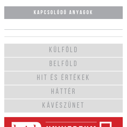
KAPCSOLÓDÓ ANYAGOK
KÜLFÖLD
BELFÖLD
HIT ÉS ÉRTÉKEK
HÁTTÉR
KÁVÉSZÜNET