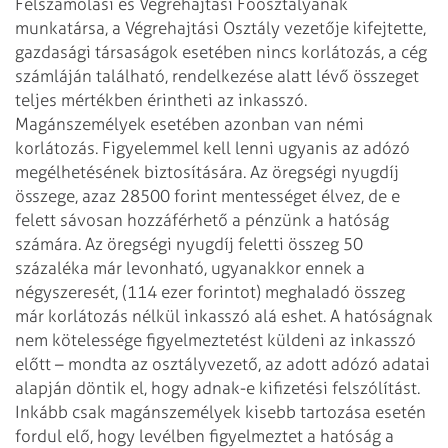
Felszámolási és Végrehajtási Főosztályának
munkatársa, a Végrehajtási Osztály
vezetője kifejtette,
gazdasági társaságok esetében nincs korlátozás, a cég
számláján található, rendelkezése alatt lévő összeget
teljes mértékben érintheti
az inkasszó.
Magánszemélyek esetében azonban van némi
korlátozás. Figyelemmel kell lenni
ugyanis az adózó
megélhetésének biztosítására. Az öregségi nyugdíj
összege, azaz
28500 forint mentességet élvez, de e
felett sávosan hozzáférhető a pénzünk a
hatóság
számára. Az öregségi nyugdíj feletti összeg 50
százaléka már levonható,
ugyanakkor ennek a
négyszeresét, (114 ezer forintot) meghaladó összeg
már
korlátozás nélkül inkasszó alá eshet.
A hatóságnak
nem kötelessége figyelmeztetést küldeni az inkasszó
előtt – mondta
az osztályvezető, az adott adózó adatai
alapján döntik el, hogy adnak-e
kifizetési felszólítást.
Inkább csak magánszemélyek kisebb tartozása esetén
fordul elő, hogy levélben figyelmeztet a hatóság a