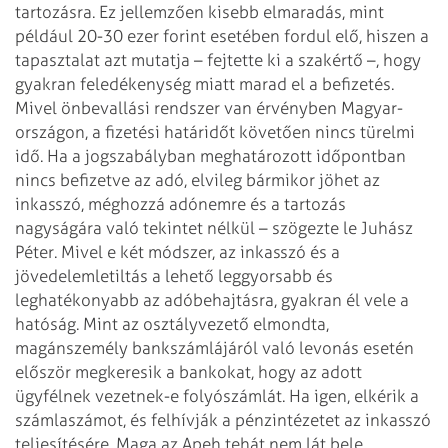
tartozásra. Ez jellemzően
kisebb elmaradás, mint
például 20-30 ezer forint esetében fordul elő, hiszen a
tapasztalat azt mutatja – fejtette ki a szakértő –, hogy
gyakran feledékenység
miatt marad el a befizetés.
Mivel önbevallási rendszer van érvényben Magyar­
országon, a fizetési határidőt
követően nincs türelmi
idő. Ha a jogszabályban meghatározott időpontban
nincs
befizetve az adó, elvileg bármikor jöhet az
inkasszó, méghozzá adónemre és a
tartozás
nagyságára való tekintet nélkül – szögezte le Juhász
Péter.
Mivel e két módszer, az inkasszó és a
jövedelemletiltás a lehető leggyorsabb és
leghatékonyabb az adóbehajtásra, gyakran él vele a
hatóság. Mint az
osztályvezető elmondta,
magánszemély bankszámlájáról való levonás esetén
először
megkeresik a bankokat, hogy az adott
ügyfélnek vezetnek-e folyószámlát. Ha igen,
elkérik a
számlaszámot, és felhívják a pénzintézetet az inkasszó
teljesítésére.
Maga az Apeh tehát nem lát bele