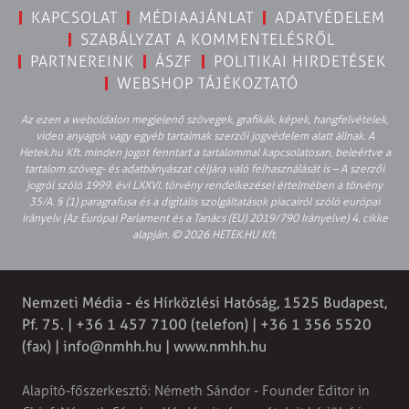
KAPCSOLAT
MÉDIAAJÁNLAT
ADATVÉDELEM
SZABÁLYZAT A KOMMENTELÉSRŐL
PARTNEREINK
ÁSZF
POLITIKAI HIRDETÉSEK
WEBSHOP TÁJÉKOZTATÓ
Az ezen a weboldalon megjelenő szövegek, grafikák, képek, hangfelvételek,
video anyagok vagy egyéb tartalmak szerzői jogvédelem alatt állnak. A
Hetek.hu Kft. minden jogot fenntart a tartalommal kapcsolatosan, beleértve a
tartalom szöveg- és adatbányászat céljára való felhasználását is – A szerzői
jogról szóló 1999. évi LXXVI. törvény rendelkezései értelmében a törvény
35/A. § (1) paragrafusa és a digitális szolgáltatások piacairól szóló európai
irányelv (Az Európai Parlament és a Tanács (EU) 2019/790 Irányelve) 4. cikke
alapján. © 2026 HETEK.HU Kft.
Nemzeti Média - és Hírközlési Hatóság, 1525 Budapest,
Pf. 75. | +36 1 457 7100 (telefon) | +36 1 356 5520
(fax) |
info@nmhh.hu
| www.nmhh.hu
Alapító-főszerkesztő: Németh Sándor - Founder Editor in