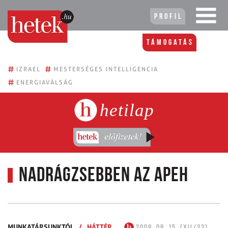
Profil
Támogatás
#
#
IZRAEL
MESTERSÉGES INTELLIGENCIA
#
ENERGIAVÁLSÁG
hetilap
Nadrágzsebben az Apeh
MUNKATÁRSUNKTÓL
/
HÁTTÉR
2008. 08. 15. (XII/33)