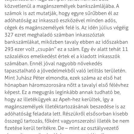
közvetlenül a magánszemélyek bankszámlájába.
A
számok is azt mutatják, hogy egyre sűrűbben él az
adóhatóság az inkasszó
eszközével minden adós,
cégek és magánszemélyek felé is. Az idén július végéig
327 ezret meghaladó számban inkasszóztak
bankszámlákat, miközben tavaly ebben az
időszakban
293 ezer volt „csupán” ez a szám. Egy év alatt tehát 11
százalékos
emelkedést értek el a kiadott inkasszók
számában.
Ennél jóval nagyobb növekedés
tapasztalható a jövedelmekből való letiltás
területén.
Mint Juhász Péter elmondta, ezek száma az első hat
hónapban
háromszorosára nőtt a tavalyi első félévhez
képest.
Ez a megugrás leginkább annak tudható be,
hogy az illetékügyek az Apeh-hez
kerültek, így a
magánszemélyek illetéktartozásának beszedése is az
adóhatóság
feladata lett.
Részükről elsősorban kisebb
összegű tartozás, főként vagyonszerzési illeték be
nem
fizetése kerül terítékre. De – mint az osztályvezető