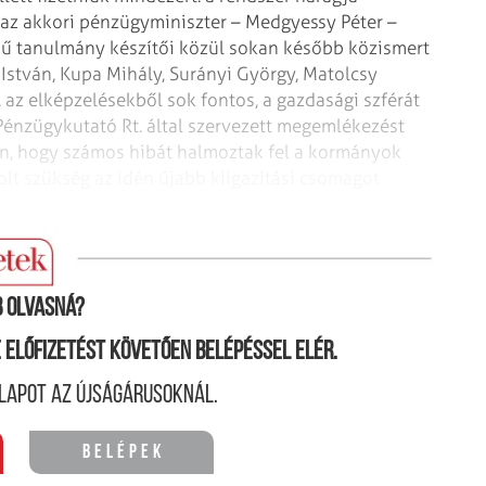
 az akkori pénzügyminiszter – Medgyessy
Péter –
mű tanulmány készítői
közül sokan később közismert
István, Kupa Mihály, Surányi György, Matolcsy
, az elképzelésekből sok fontos, a gazdasági szférát
énzügykutató Rt. által szervezett
megemlékezést
n, hogy számos hibát
halmoztak fel a kormányok
olt
szükség az idén újabb kiigazítási csomagot
 olvasná?
ne előfizetést követően belépéssel elér.
lapot az újságárusoknál.
Belépek