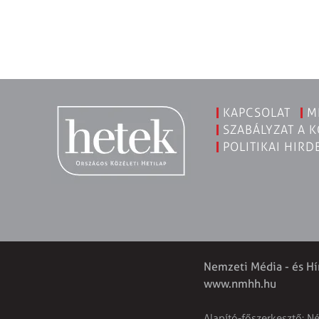
KAPCSOLAT
M
SZABÁLYZAT A 
POLITIKAI HIRD
Nemzeti Média - és Hí
www.nmhh.hu
Alapító-főszerkesztő: N