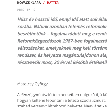
KOVÁCS KLÁRA
/
HÁTTÉR
2007. 12. 12.
Húsz év hosszú idő, ennyi idő alatt sok álla
sorába. Nálunk azonban felemás reformokró
beszélhetünk – fogalmazódott meg a rend
Reformközgazdászok 1987-ben fogalmazták
változásokat, amelyeknek meg kell történni
rendszer, és helyette magántulajdonon ala
résztvevők most, 20 évvel később értékelik
Matolcsy György
A Pénzügyminisztérium berkeiben dolgozó ifjú kö
hogyan kellene lebontani a létező szocializmust,
szabad versenyt létrehozni
helyette. Nagy árat ke