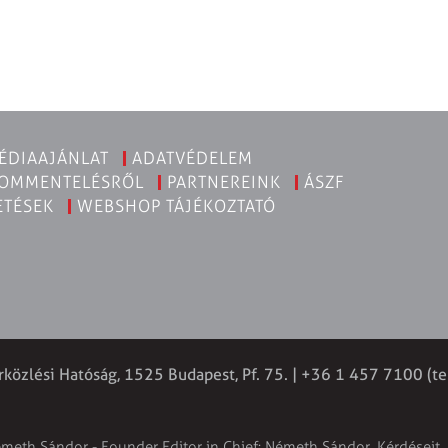
ÉDIAAJÁNLAT
ADATVÉDELEM
KOMMENTELÉSRŐL
PARTNEREINK
ÁSZF
ETÉSEK
WEBSHOP TÁJÉKOZTATÓ
rközlési Hatóság, 1525 Budapest, Pf. 75. | +36 1 457 7100 (te
émeth Sándor - Founder Editor in Chief: Németh Sándor. Kérdéseit, 