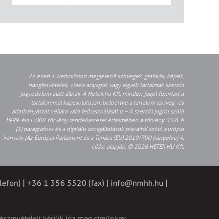
Az ezen a weboldalon megjelenő szövegek, grafikák, képek,
hangfelvételek, video anyagok vagy egyéb tartalmak szerzői
jogvédelem alatt állnak. A Hetek.hu Kft. minden jogot fenntart a
tartalommal kapcsolatosan, beleértve a tartalom szöveg- és
adatbányászat céljára való felhasználását is – A szerzői jogról szóló
1999. évi LXXVI. törvény rendelkezései értelmében a törvény 35/A. §
(1) paragrafusa és a digitális szolgáltatások piacairól szóló európai
irányelv (Az Európai Parlament és a Tanács (EU) 2019/790 Irányelve) 4.
cikke alapján. © 2026 HETEK.HU Kft.
lefon) | +36 1 356 5520 (fax) |
info@nmhh.hu
|
észrevételeit kérjük írja meg címünkre: