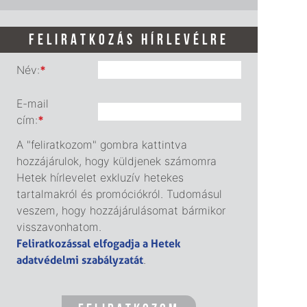
FELIRATKOZÁS HÍRLEVÉLRE
Név:
*
E-mail
cím:
*
A "feliratkozom" gombra kattintva
hozzájárulok, hogy küldjenek számomra
Hetek hírlevelet exkluzív hetekes
tartalmakról és promóciókról. Tudomásul
veszem, hogy hozzájárulásomat bármikor
visszavonhatom.
Feliratkozással elfogadja a Hetek
adatvédelmi szabályzatát
.