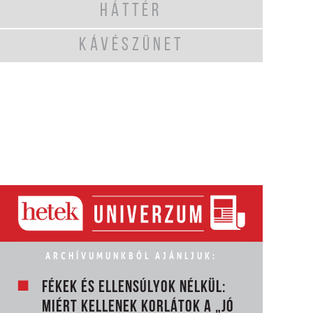
HÁTTÉR
KÁVÉSZÜNET
ARCHÍVUMUNKBÓL AJÁNLJUK:
FÉKEK ÉS ELLENSÚLYOK NÉLKÜL:
MIÉRT KELLENEK KORLÁTOK A „JÓ