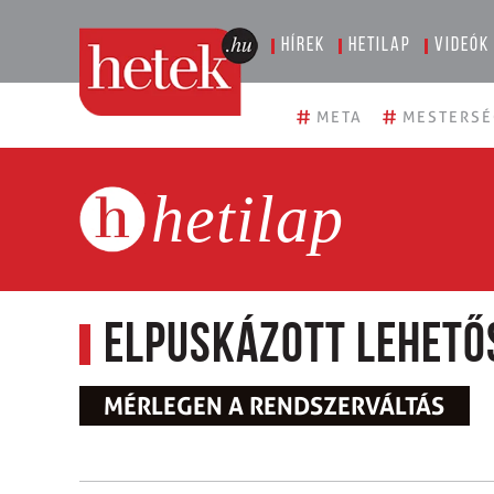
Hírek
Hetilap
Videók
#
#
META
MESTERSÉ
hetilap
Elpuskázott lehető
MÉRLEGEN A RENDSZERVÁLTÁS