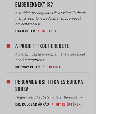
EMBEREKNEK” IS?
A szubjektív hangulatok és a racionális érvek
hiánya rossz tanácsadó az államszervezet
átalakításánál
»
HACK PÉTER
/
BELFÖLD
A PRIDE TITKOLT EREDETE
A melegmozgalom programját évtizedekkel
ezelőtt megírták
»
MORVAY PÉTER
/
KÜLFÖLD
PERGAMON ŐSI TITKA ÉS EURÓPA
SORSA
Hogyan került a „Sátán oltára” Berlinbe?
»
DR. KULCSÁR ÁRPÁD
/
HIT ÉS ÉRTÉKEK