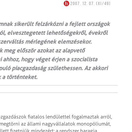
2007. 12. 07. (XI/49)
mnak sikerült felzárkózni a fejlett országok
l, elvesztegetett lehetőségekről, évekről
szerváltás mérlegének elemzésekor.
 meg először azokat az alapvető
 ahhoz, hogy véget érjen a szocialista
puló piacgazdaság születhessen. Az akkori
 a történteket.
zgazdászok fiatalos
lendülettel fogalmaztak arról,
megtörni az állami nagyvállalatok monopóliumát,
llett fizetniük mindezért: a rendszer haragja