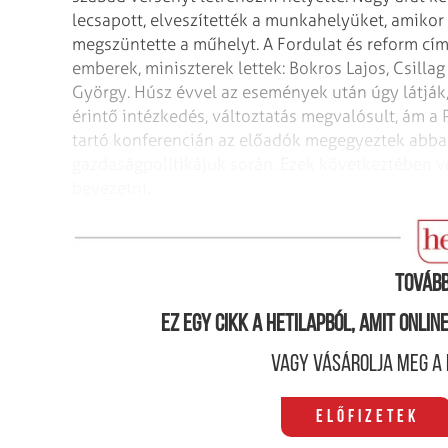
lecsapott,
elveszítették a munkahelyüket, amikor
megszüntette a műhelyt. A Fordulat és reform cí
emberek, miniszterek lettek: Bokros Lajos, Csillag
György. Húsz évvel az események
után úgy látják
érintő
intézkedés, változtatás megvalósult, ám a P
tartó konferencián az előadók megegyeztek abba
gazdaságpolitikájuk során. Ezek következtében v
bevezetni.
Csillag István
Tovább
Ez egy cikk a hetilapból, amit onli
Vagy vásárolja meg a 
Előfizetek