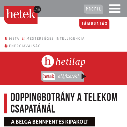
Profil
Támogatás
#
#
META
MESTERSÉGES INTELLIGENCIA
#
ENERGIAVÁLSÁG
hetilap
Doppingbotrány a Telekom
csapatánál
A BELGA BENNFENTES KIPAKOLT