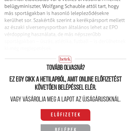
belügyminiszter, Wolfgang Schauble attól tart, hogy
más sportágakban is
hasonló lelepleződésekre
kerülhet sor. Szakértők szerint a kerékpársport mellett
az északi síversenysportban általános lehet az EPO
vérdopping használata, de más
népszerűbb
sportágakban – úszás, atlétika, futball – is derülhetnek
ki még
meglepetések.
Nem pozitív minta
Tovább olvasná?
Ez egy cikk a hetilapból, amit online előfizetést
követően belépéssel elér.
Vagy vásárolja meg a lapot az újságárusoknál.
Előfizetek
Belépek