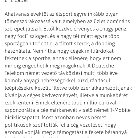
Ahatvanas évektől az élsport egyre inkább olyan
tömegszórakozássá vált,
amelyben az üzlet domináns
szerepet játszik. Ettől kezdve érvényes a „nagy pénz,
nagy foci” szlogen, és a nagy tét miatt egyre több
sportágban terjedt el a
tiltott szerek, a dopping
használata. Nem ritka, hogy cégek milliárdokat
fektetnek a sportba, annak ellenére, hogy ezt nem
mindig engedhetik meg
maguknak. A Deutsche
Telekom német vezető távközlési multi több éve
komoly
anyagi nehézségekkel küzd, ráadásul
leépítésekre készül, illetve több ezer
alkalmazottjának
kívánja a céges kedvezményeit, illetve a munkabérét
csökkenteni. Ennek ellenére több millió euróval
szponzorálta a cég márkanevét
viselő német T-Mobile
biciklicsapatot. Most azonban neves német
politikusok
szólították fel a cég vezetését, hogy
azonnal vonják meg a támogatást a fekete
báránnyá