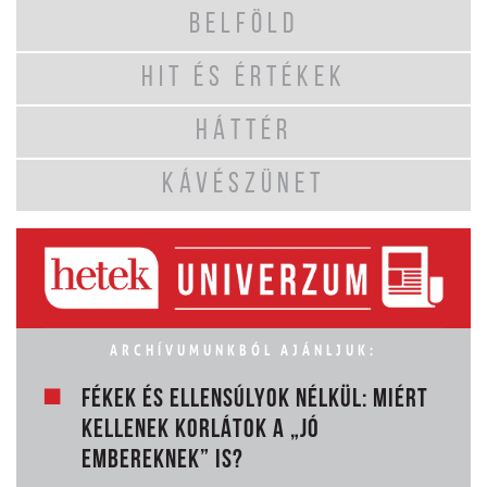
BELFÖLD
HIT ÉS ÉRTÉKEK
HÁTTÉR
KÁVÉSZÜNET
ARCHÍVUMUNKBÓL AJÁNLJUK:
FÉKEK ÉS ELLENSÚLYOK NÉLKÜL: MIÉRT
KELLENEK KORLÁTOK A „JÓ
EMBEREKNEK” IS?