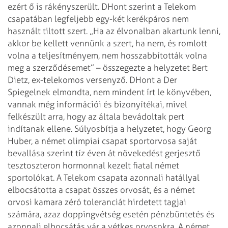
ezért ő is
rákényszerült. DHont szerint a Telekom
csapatában legfeljebb egy-két kerékpáros
nem
használt tiltott szert. „Ha az élvonalban akartunk lenni,
akkor be kellett
vennünk a szert, ha nem, és romlott
volna a teljesítményem, nem hosszabbították
volna
meg a szerződésemet” – összegezte a helyzetet Bert
Dietz, ex-telekomos
versenyző. DHont a Der
Spiegelnek elmondta, nem mindent írt le könyvében,
vannak még információi és bizonyítékai, mivel
felkészült arra, hogy az általa
bevádoltak pert
indítanak ellene.
Súlyosbítja a helyzetet, hogy Georg
Huber, a német olimpiai csapat sportorvosa
saját
bevallása szerint tíz éven át növekedést gerjesztő
tesztoszteron hormonnal
kezelt fiatal német
sportolókat.
A Telekom csapata azonnali hatállyal
elbocsátotta a csapat összes orvosát, és a
német
orvosi kamara zéró toleranciát hirdetett tagjai
számára, azaz
doppingvétség esetén pénzbüntetés és
azonnali elbocsátás vár a vétkes orvosokra.
A német