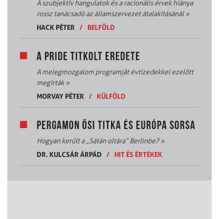
A szubjektív hangulatok és a racionális érvek hiánya
rossz tanácsadó az államszervezet átalakításánál
»
HACK PÉTER
/
BELFÖLD
A PRIDE TITKOLT EREDETE
A melegmozgalom programját évtizedekkel ezelőtt
megírták
»
MORVAY PÉTER
/
KÜLFÖLD
PERGAMON ŐSI TITKA ÉS EURÓPA SORSA
Hogyan került a „Sátán oltára” Berlinbe?
»
DR. KULCSÁR ÁRPÁD
/
HIT ÉS ÉRTÉKEK