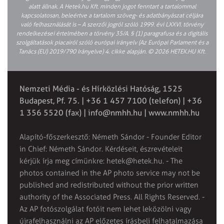
alatt állnak. A Hetek.hu Kft. minden jogot fenntart a tartalommal
kapcsolatosan, beleértve a tartalom szöveg- és adatbányászat céljára
való felhasználását is – A szerzői jogról szóló 1999. évi LXXVI. törvény
rendelkezései értelmében a törvény 35/A. § (1) paragrafusa és a digitális
szolgáltatások piacairól szóló európai irányelv (Az Európai Parlament és a
Tanács (EU) 2019/790 Irányelve) 4. cikke alapján. © 2026 HETEK.HU Kft.
Nemzeti Média - és Hírközlési Hatóság, 1525
Budapest, Pf. 75. | +36 1 457 7100 (telefon) | +36
1 356 5520 (fax) |
info@nmhh.hu
| www.nmhh.hu
Alapító-főszerkesztő: Németh Sándor - Founder Editor
in Chief: Németh Sándor. Kérdéseit, észrevételeit
kérjük írja meg címünkre:
hetek@hetek.hu
. - The
photos contained in the AP photo service may not be
published and redistributed without the prior written
authority of the Associated Press. All Rights Reserved. -
Az AP fotószolgálat fotóit nem lehet leközölni vagy
újrafelhasználni az AP előzetes írásbeli felhatalmazása