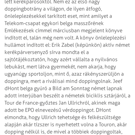
lett kerékpárosoktól. Nem ez az első nagy
doppingbotrány a világon, de
ilyen átfogó,
önleleplezésekkel tarkított eset, mint amilyet a
Telekom-csapat
egykori belga masszőrének
Emlékezések címmel márciusban megjelent könyve
indított el, talán még nem volt.
A könyv önleleplezési
hullámot indított el: Erik Zabel (képünkön) aktív német
kerékpárversenyző sírva mondta el a
sajtótájékoztatón, hogy azért vállalta a
nyilvános
lebukást, mert látva gyermekét, nem akarja, hogy
ugyanúgy sportoljon,
mint ő, azaz rákényszerüljön a
doppingra, mert a riválisai mind doppingolnak.
Jeef
dHont belga gyúró a Bild am Sonntag német lapnak
adott interjúban beszélt
a németek biciklis sztárjáról, a
Tour de France-győztes Jan Ullrichról, akinek
maga
adott be EPO elnevezésű vérdoppingot. DHont
elmondta, hogy Ullrich
tehetsége és felkészültsége
alapján akár tízszer is nyerhetett volna a Touron,
akár
dopping nélkül is, de mivel a többiek doppingoltak,