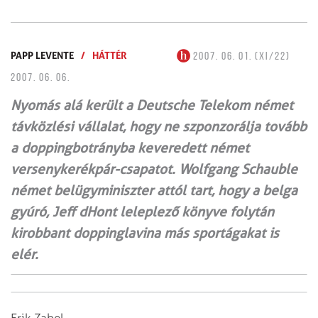
PAPP LEVENTE
/
HÁTTÉR
2007. 06. 01. (XI/22)
2007. 06. 06.
Nyomás alá került a Deutsche Telekom német
távközlési vállalat, hogy ne szponzorálja tovább
a doppingbotrányba keveredett német
versenykerékpár-csapatot. Wolfgang Schauble
német belügyminiszter attól tart, hogy a belga
gyúró, Jeff dHont leleplező könyve folytán
kirobbant doppinglavina más sportágakat is
elér.
Erik Zabel