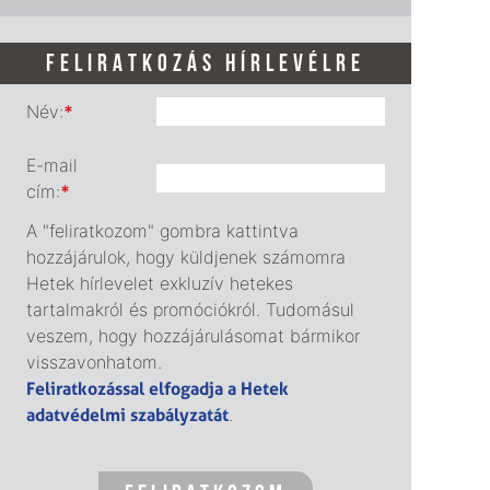
FELIRATKOZÁS HÍRLEVÉLRE
Név:
*
E-mail
cím:
*
A "feliratkozom" gombra kattintva
hozzájárulok, hogy küldjenek számomra
Hetek hírlevelet exkluzív hetekes
tartalmakról és promóciókról. Tudomásul
veszem, hogy hozzájárulásomat bármikor
visszavonhatom.
Feliratkozással elfogadja a Hetek
adatvédelmi szabályzatát
.