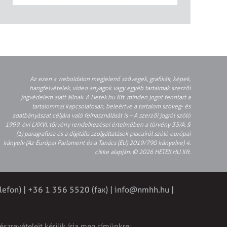
Az ezen a weboldalon megjelenő szövegek, grafikák, képek,
hangfelvételek, video anyagok vagy egyéb tartalmak szerzői
jogvédelem alatt állnak. A Hetek.hu Kft. minden jogot fenntart a
tartalommal kapcsolatosan, beleértve a tartalom szöveg- és
adatbányászat céljára való felhasználását is – A szerzői jogról szóló
1999. évi LXXVI. törvény rendelkezései értelmében a törvény 35/A. §
(1) paragrafusa és a digitális szolgáltatások piacairól szóló európai
irányelv (Az Európai Parlament és a Tanács (EU) 2019/790 Irányelve) 4.
cikke alapján. © 2026 HETEK.HU Kft.
lefon) | +36 1 356 5520 (fax) |
info@nmhh.hu
|
észrevételeit kérjük írja meg címünkre: