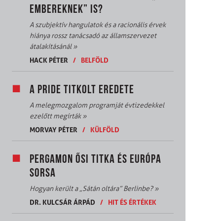
EMBEREKNEK” IS?
A szubjektív hangulatok és a racionális érvek
hiánya rossz tanácsadó az államszervezet
átalakításánál
»
HACK PÉTER
/
BELFÖLD
A PRIDE TITKOLT EREDETE
A melegmozgalom programját évtizedekkel
ezelőtt megírták
»
MORVAY PÉTER
/
KÜLFÖLD
PERGAMON ŐSI TITKA ÉS EURÓPA
SORSA
Hogyan került a „Sátán oltára” Berlinbe?
»
DR. KULCSÁR ÁRPÁD
/
HIT ÉS ÉRTÉKEK