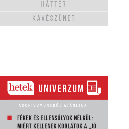
HÁTTÉR
KÁVÉSZÜNET
ARCHÍVUMUNKBÓL AJÁNLJUK:
FÉKEK ÉS ELLENSÚLYOK NÉLKÜL:
MIÉRT KELLENEK KORLÁTOK A „JÓ