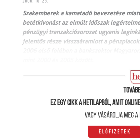
2006. 10. 25.
Szakemberek a kamatadó bevezetése miatt t
betétkivonást az elmúlt időszak legértelm
pénzügyi tranzakciósorozat ugyanis legink
jelentős része visszaáramlott a pénzpiaco
2006 első felében a bankszektor Magyaror
mint 2000 és 2005 között.
Tovább
Ez egy cikk a hetilapból, amit onli
Vagy vásárolja meg a 
Előfizetek