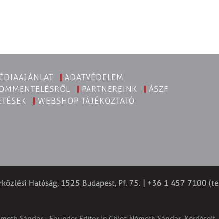
ÉDIAAJÁNLAT
ADATVÉDELEM
KOMMENTELÉSRŐL
PARTNEREINK
ÁSZF
ETÉSEK
WEBSHOP TÁJÉKOZTATÓ
rközlési Hatóság, 1525 Budapest, Pf. 75. | +36 1 457 7100 (te
émeth Sándor - Founder Editor in Chief: Németh Sándor. Kérdéseit, 