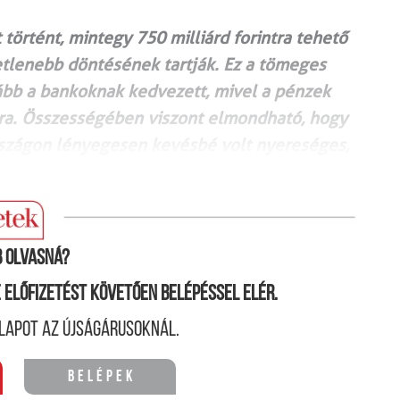
örtént, mintegy 750 milliárd forintra tehető
etlenebb döntésének tartják. Ez a tömeges
ább a bankoknak kedvezett, mivel a pénzek
kra. Összességében viszont elmondható, hogy
szágon lényegesen kevésbé volt nyereséges,
 olvasná?
ne előfizetést követően belépéssel elér.
lapot az újságárusoknál.
Belépek