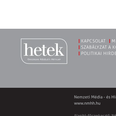
KAPCSOLAT
M
SZABÁLYZAT A 
POLITIKAI HIRD
Nemzeti Média - és Hí
www.nmhh.hu
Alapító-főszerkesztő: N