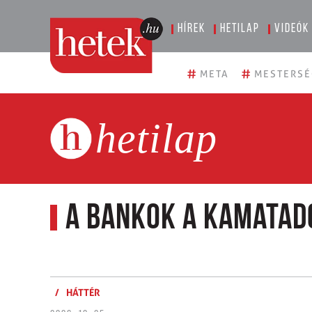
Hírek
Hetilap
Videók
#
#
META
MESTERSÉ
hetilap
A bankok a kamatad
/
HÁTTÉR