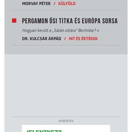
MORVAY PÉTER
/
KÜLFÖLD
PERGAMON ŐSI TITKA ÉS EURÓPA SORSA
Hogyan került a „Sátán oltára” Berlinbe?
»
DR. KULCSÁR ÁRPÁD
/
HIT ÉS ÉRTÉKEK
HIRDETÉS