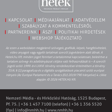
KAPCSOLAT
MÉDIAAJÁNLAT
ADATVÉDELEM
SZABÁLYZAT A KOMMENTELÉSRŐL
PARTNEREINK
ÁSZF
POLITIKAI HIRDETÉSEK
WEBSHOP TÁJÉKOZTATÓ
Az ezen a weboldalon megjelenő szövegek, grafikák, képek, hangfelvételek,
video anyagok vagy egyéb tartalmak szerzői jogvédelem alatt állnak. A
Hetek.hu Kft. minden jogot fenntart a tartalommal kapcsolatosan, beleértve a
tartalom szöveg- és adatbányászat céljára való felhasználását is – A szerzői
jogról szóló 1999. évi LXXVI. törvény rendelkezései értelmében a törvény
35/A. § (1) paragrafusa és a digitális szolgáltatások piacairól szóló európai
irányelv (Az Európai Parlament és a Tanács (EU) 2019/790 Irányelve) 4. cikke
alapján. © 2026 HETEK.HU Kft.
Nemzeti Média - és Hírközlési Hatóság, 1525 Budapest,
Pf. 75. | +36 1 457 7100 (telefon) | +36 1 356 5520
(fax) |
info@nmhh.hu
| www.nmhh.hu