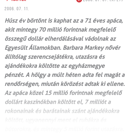
2006. 07. 11.
Húsz év börtönt is kaphat az a 71 éves apáca,
akit mintegy 70 millió forintnak megfelelő
összegű dollár elherdálásával vádolnak az
Egyesült Államokban. Barbara Markey nővér
állítólag szerencsejátékra, utazásra és
ajándékokra költötte az egyházmegye
pénzét. A hölgy a múlt héten adta fel magát a
rendőrségen, miután körözést adtak ki ellene.
Az apáca közel 15 millió forintnak megfelelő
dollárt kaszinókban költött el, 7 milliót a
rokonainak és barátainak szánt ajándékokra
költött, ugyanennyi ment el ruhákra és
bútorokra, és mintegy 5 millió forint utazásra.