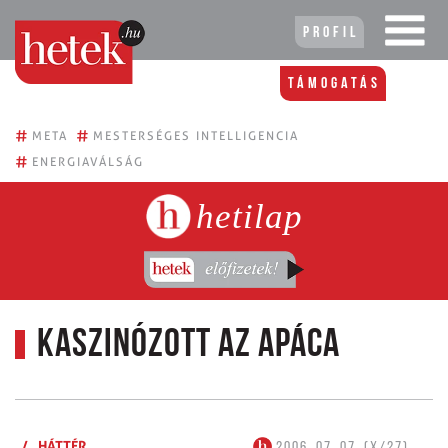
Profil
Támogatás
#
#
META
MESTERSÉGES INTELLIGENCIA
#
ENERGIAVÁLSÁG
hetilap
Kaszinózott az apáca
/
HÁTTÉR
2006. 07. 07. (X/27)