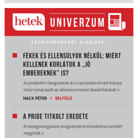
ARCHÍVUMUNKBÓL AJÁNLJUK:
FÉKEK ÉS ELLENSÚLYOK NÉLKÜL: MIÉRT
KELLENEK KORLÁTOK A „JÓ
EMBEREKNEK” IS?
A szubjektív hangulatok és a racionális érvek hiánya
rossz tanácsadó az államszervezet átalakításánál
»
HACK PÉTER
/
BELFÖLD
A PRIDE TITKOLT EREDETE
A melegmozgalom programját évtizedekkel ezelőtt
megírták
»