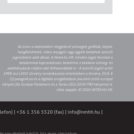
Az ezen a weboldalon megjelenő szövegek, grafikák, képek,
hangfelvételek, video anyagok vagy egyéb tartalmak szerzői
jogvédelem alatt állnak. A Hetek.hu Kft. minden jogot fenntart a
tartalommal kapcsolatosan, beleértve a tartalom szöveg- és
adatbányászat céljára való felhasználását is – A szerzői jogról szóló
1999. évi LXXVI. törvény rendelkezései értelmében a törvény 35/A. §
(1) paragrafusa és a digitális szolgáltatások piacairól szóló európai
irányelv (Az Európai Parlament és a Tanács (EU) 2019/790 Irányelve) 4.
cikke alapján. © 2026 HETEK.HU Kft.
lefon) | +36 1 356 5520 (fax) |
info@nmhh.hu
|
észrevételeit kérjük írja meg címünkre: