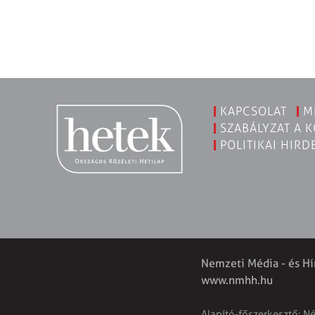
KAPCSOLAT
M
SZABÁLYZAT A 
POLITIKAI HIRD
Nemzeti Média - és Hí
www.nmhh.hu
Alapító-főszerkesztő: N