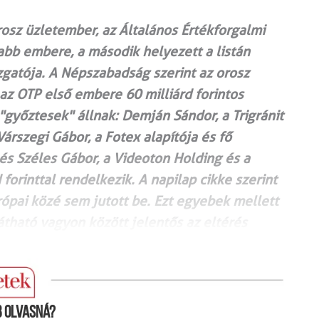
sz üzletember, az Általános Értékforgalmi
bb embere, a második helyezett a listán
zgatója. A Népszabadság szerint az orosz
 az OTP első embere 60 milliárd forintos
"győztesek" állnak: Demján Sándor, a Trigránit
 Várszegi Gábor, a Fotex alapítója és fő
 és Széles Gábor, a Videoton Holding és a
forinttal rendelkezik. A napilap cikke szerint
pai közé sem jutott be. Ezt egyebek mellett
átható vagyon között jelentős az eltérés
 olvasná?