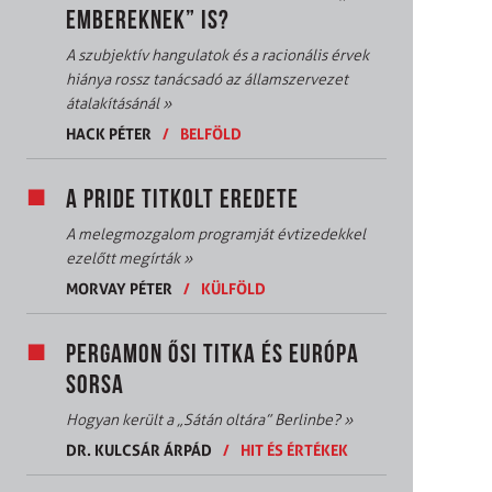
EMBEREKNEK” IS?
A szubjektív hangulatok és a racionális érvek
hiánya rossz tanácsadó az államszervezet
átalakításánál
»
HACK PÉTER
/
BELFÖLD
A PRIDE TITKOLT EREDETE
A melegmozgalom programját évtizedekkel
ezelőtt megírták
»
MORVAY PÉTER
/
KÜLFÖLD
PERGAMON ŐSI TITKA ÉS EURÓPA
SORSA
Hogyan került a „Sátán oltára” Berlinbe?
»
DR. KULCSÁR ÁRPÁD
/
HIT ÉS ÉRTÉKEK