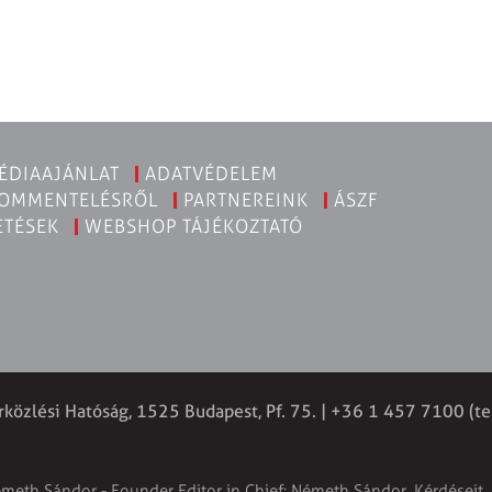
ÉDIAAJÁNLAT
ADATVÉDELEM
KOMMENTELÉSRŐL
PARTNEREINK
ÁSZF
ETÉSEK
WEBSHOP TÁJÉKOZTATÓ
rközlési Hatóság, 1525 Budapest, Pf. 75. | +36 1 457 7100 (te
émeth Sándor - Founder Editor in Chief: Németh Sándor. Kérdéseit, 