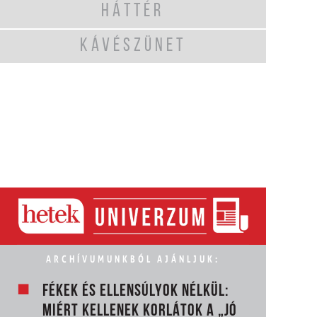
HÁTTÉR
KÁVÉSZÜNET
ARCHÍVUMUNKBÓL AJÁNLJUK:
FÉKEK ÉS ELLENSÚLYOK NÉLKÜL:
MIÉRT KELLENEK KORLÁTOK A „JÓ