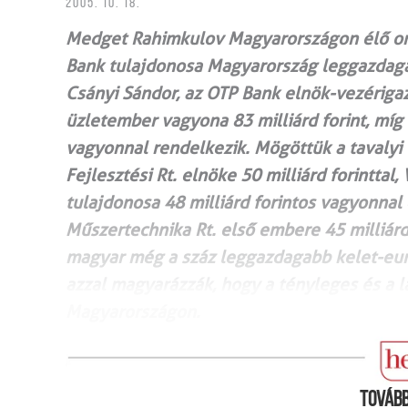
2005. 10. 18.
Medget Rahimkulov Magyarországon élő oro
Bank tulajdonosa Magyarország leggazdaga
Csányi Sándor, az OTP Bank elnök-vezériga
üzletember vagyona 83 milliárd forint, míg
vagyonnal rendelkezik. Mögöttük a tavalyi 
Fejlesztési Rt. elnöke 50 milliárd forinttal,
tulajdonosa 48 milliárd forintos vagyonnal
Műszertechnika Rt. első embere 45 milliárd 
magyar még a száz leggazdagabb kelet-euró
azzal magyarázzák, hogy a tényleges és a l
Magyarországon.
Tovább