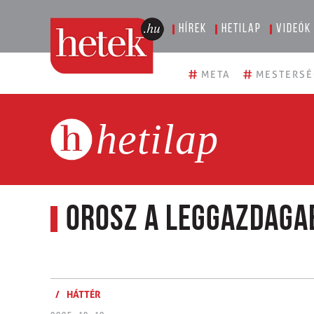
Hírek
Hetilap
Videók
#
#
META
MESTERSÉ
hetilap
Orosz a leggazdaga
/
HÁTTÉR