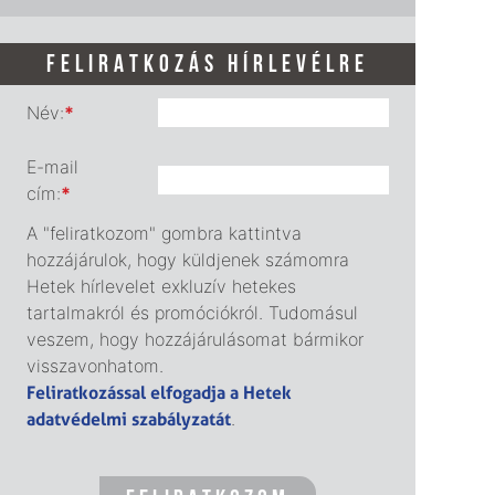
FELIRATKOZÁS HÍRLEVÉLRE
Név:
*
E-mail
cím:
*
A "feliratkozom" gombra kattintva
hozzájárulok, hogy küldjenek számomra
Hetek hírlevelet exkluzív hetekes
tartalmakról és promóciókról. Tudomásul
veszem, hogy hozzájárulásomat bármikor
visszavonhatom.
Feliratkozással elfogadja a Hetek
adatvédelmi szabályzatát
.