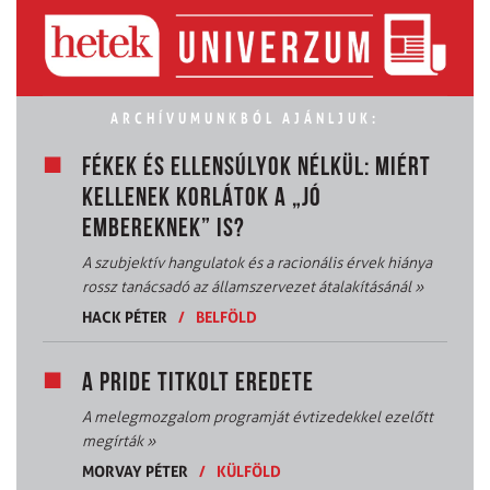
ARCHÍVUMUNKBÓL AJÁNLJUK:
FÉKEK ÉS ELLENSÚLYOK NÉLKÜL: MIÉRT
KELLENEK KORLÁTOK A „JÓ
EMBEREKNEK” IS?
A szubjektív hangulatok és a racionális érvek hiánya
rossz tanácsadó az államszervezet átalakításánál
»
HACK PÉTER
/
BELFÖLD
A PRIDE TITKOLT EREDETE
A melegmozgalom programját évtizedekkel ezelőtt
megírták
»
MORVAY PÉTER
/
KÜLFÖLD