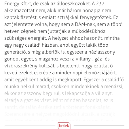
Energy Kft.-t, de csak az állóeszközöket. A 237
alkalmazottat nem, akik már három hónapja nem
kaptak fizetést, s emiatt sztrájkkal fenyegetőztek. Ez
azt jelentette volna, hogy sem a DAM-nak, sem a többi
hetven cégnek nem juttatják a működésükhöz
szükséges energiát. A helyzet ahhoz hasonlít, mintha
egy nagy családi házban, ahol együtt lakik több
generáció, s még albérlők is, egyszer a háziasszony
gondol egyet, s magához veszi a villany-, gáz- és
vízóraszekrény kulcsát, s bejelenti, hogy ezúttal ő
kezeli ezeket cserébe a mindennapi elemózsiájáért,
amit egyébként addig is megkapott. Egyszer a családfő
munka nélkül marad, csökken mindenkinek a menázsi,
ekkor az asszony begurul, s lekapcsolja a villanyt,
elzárja a gázt és vizet. Mint minden hasonlat, ez is
sántít, de talán érzékelteti a történet fonákságát.
Szerencsére a helyzet megoldódni látszik, a sztrájk
egyelőre elmarad, viszont a feszültség nem. Sem a
fociban, sem a kohászatban.