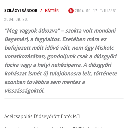
SZILÁGYI SÁNDOR
/
HÁTTÉR
2004. 09. 17. (VIII/38)
2004. 09. 20.
"Meg vagyok átkozva" – szokta volt mondani
Bagaméri, a fagylaltos. Esetében mára ez
befejezett múlt idővé vált, nem úgy Miskolc
vonatkozásában, gondoljunk csak a diósgyőri
focira vagy a helyi nehéziparra. A diósgyőri
kohászat ismét új tulajdonosra lelt, története
azonban továbbra sem mentes a
visszásságoktól.
Acélcsapolás Diósgyőrött Fotó: MTI