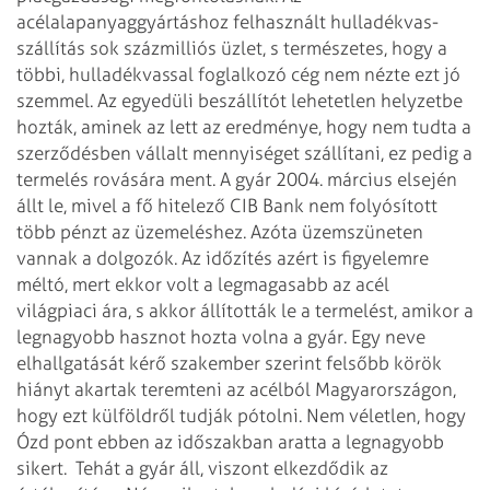
acélalapanyaggyártáshoz felhasznált hulladékvas-
szállítás sok százmilliós üzlet, s természetes, hogy a
többi, hulladékvassal foglalkozó cég nem nézte ezt jó
szemmel. Az egyedüli beszállítót lehetetlen helyzetbe
hozták, aminek az lett az eredménye, hogy nem tudta a
szerződésben vállalt
mennyiséget szállítani, ez pedig a
termelés rovására ment. A gyár 2004. március elsején
állt le, mivel a fő hitelező CIB Bank nem folyósított
több pénzt az üzemeléshez. Azóta üzemszüneten
vannak a dolgozók. Az időzítés azért is figyelemre
méltó, mert ekkor volt a legmagasabb az acél
világpiaci ára, s akkor állították le a termelést, amikor a
legnagyobb hasznot hozta volna a gyár. Egy neve
elhallgatását kérő szakember szerint felsőbb körök
hiányt akartak teremteni az acélból Magyarországon,
hogy ezt külföldről tudják pótolni. Nem véletlen, hogy
Ózd pont ebben az időszakban aratta a legnagyobb
sikert.
Tehát a gyár áll, viszont elkezdődik az