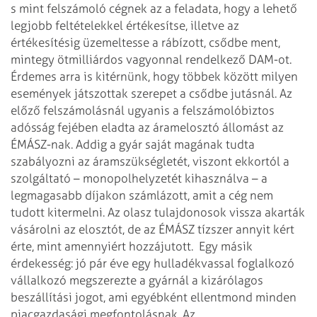
s mint felszámoló cégnek az a feladata, hogy a lehető
legjobb feltételekkel értékesítse, illetve az
értékesítésig üzemeltesse a rábízott, csődbe ment,
mintegy ötmilliárdos vagyonnal rendelkező DAM-ot.
Érdemes arra is kitérnünk, hogy többek között milyen
események játszottak szerepet a csődbe jutásnál. Az
előző felszámolásnál ugyanis a felszámolóbiztos
adósság fejében eladta az áramelosztó állomást az
ÉMÁSZ-nak. Addig a gyár saját magának tudta
szabályozni az áramszükségletét, viszont ekkortól a
szolgáltató – monopolhelyzetét kihasználva – a
legmagasabb díjakon számlázott, amit a cég nem
tudott kitermelni. Az olasz tulajdonosok vissza akarták
vásárolni az elosztót, de az ÉMÁSZ tízszer annyit kért
érte, mint amennyiért hozzájutott.
Egy másik
érdekesség: jó pár éve egy hulladékvassal foglalkozó
vállalkozó megszerezte a gyárnál a kizárólagos
beszállítási jogot, ami egyébként ellentmond minden
piacgazdasági megfontolásnak. Az