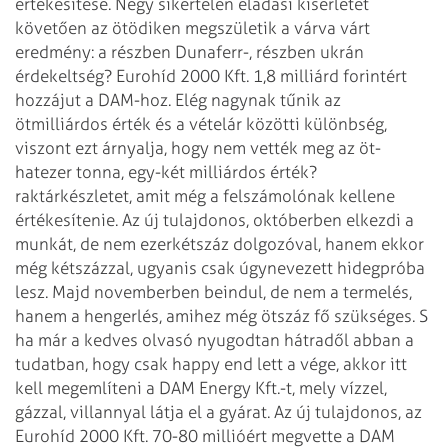
értékesítése. Négy sikertelen eladási kísérletet
követően az ötödiken megszületik a várva várt
eredmény: a részben Dunaferr-, részben ukrán
érdekeltség? Eurohíd 2000 Kft. 1,8 milliárd forintért
hozzájut a DAM-hoz. Elég nagynak tűnik az
ötmilliárdos érték és a vételár közötti különbség,
viszont ezt árnyalja, hogy nem vették meg az öt-
hatezer tonna, egy-két milliárdos érték?
raktárkészletet, amit még a felszámolónak kellene
értékesítenie. Az új tulajdonos, októberben elkezdi a
munkát, de nem ezerkétszáz dolgozóval, hanem ekkor
még kétszázzal, ugyanis csak úgynevezett hidegpróba
lesz. Majd novemberben beindul, de nem a termelés,
hanem a hengerlés, amihez még ötszáz fő szükséges. S
ha már a kedves olvasó nyugodtan hátradől abban a
tudatban, hogy csak happy end lett a vége, akkor itt
kell megemlíteni a DAM Energy Kft.-t, mely vízzel,
gázzal,
villannyal látja el a gyárat. Az új tulajdonos, az
Eurohíd 2000 Kft. 70-80 millióért megvette a DAM