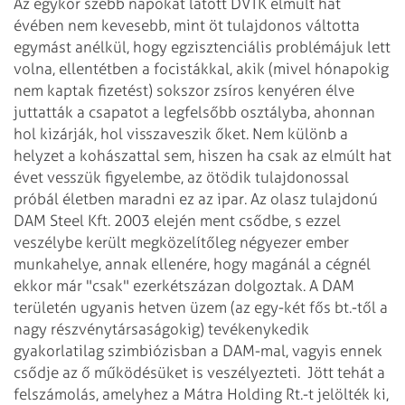
Az egykor szebb napokat látott DVTK elmúlt hat
évében nem kevesebb, mint öt tulajdonos váltotta
egymást anélkül, hogy egzisztenciális problémájuk lett
volna, ellentétben a focistákkal, akik (mivel hónapokig
nem kaptak fizetést) sokszor zsíros kenyéren élve
juttatták a csapatot a legfelsőbb osztályba, ahonnan
hol kizárják, hol visszaveszik őket. Nem különb a
helyzet a kohászattal sem, hiszen ha csak az elmúlt hat
évet vesszük figyelembe, az ötödik tulajdonossal
próbál életben maradni ez az ipar. Az olasz tulajdonú
DAM Steel Kft. 2003 elején ment csődbe, s ezzel
veszélybe került megközelítőleg négyezer ember
munkahelye, annak ellenére, hogy magánál a cégnél
ekkor már "csak" ezerkétszázan dolgoztak. A DAM
területén ugyanis hetven üzem (az egy-két fős bt.-től a
nagy részvénytársaságokig) tevékenykedik
gyakorlatilag szimbiózisban a DAM-mal, vagyis ennek
csődje az ő működésüket is veszélyezteti.
Jött tehát a
felszámolás, amelyhez a Mátra Holding Rt.-t jelölték ki,