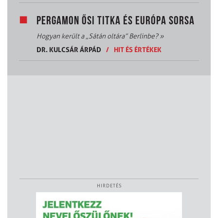
PERGAMON ŐSI TITKA ÉS EURÓPA SORSA
Hogyan került a „Sátán oltára” Berlinbe?
»
DR. KULCSÁR ÁRPÁD
/
HIT ÉS ÉRTÉKEK
HIRDETÉS