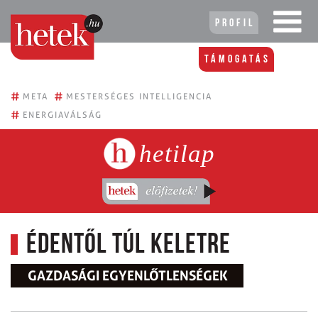
Profil
Támogatás
#
#
META
MESTERSÉGES INTELLIGENCIA
#
ENERGIAVÁLSÁG
hetilap
Édentől túl keletre
GAZDASÁGI EGYENLŐTLENSÉGEK