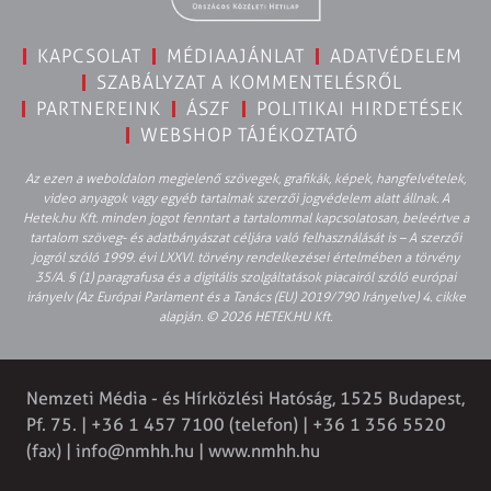
KAPCSOLAT
MÉDIAAJÁNLAT
ADATVÉDELEM
SZABÁLYZAT A KOMMENTELÉSRŐL
PARTNEREINK
ÁSZF
POLITIKAI HIRDETÉSEK
WEBSHOP TÁJÉKOZTATÓ
Az ezen a weboldalon megjelenő szövegek, grafikák, képek, hangfelvételek,
video anyagok vagy egyéb tartalmak szerzői jogvédelem alatt állnak. A
Hetek.hu Kft. minden jogot fenntart a tartalommal kapcsolatosan, beleértve a
tartalom szöveg- és adatbányászat céljára való felhasználását is – A szerzői
jogról szóló 1999. évi LXXVI. törvény rendelkezései értelmében a törvény
35/A. § (1) paragrafusa és a digitális szolgáltatások piacairól szóló európai
irányelv (Az Európai Parlament és a Tanács (EU) 2019/790 Irányelve) 4. cikke
alapján. © 2026 HETEK.HU Kft.
Nemzeti Média - és Hírközlési Hatóság, 1525 Budapest,
Pf. 75. | +36 1 457 7100 (telefon) | +36 1 356 5520
(fax) |
info@nmhh.hu
| www.nmhh.hu