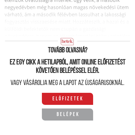
negyedévben még hasonlóan magas növekedési ütem
várható, ám a második félévben lassulhat a lakossági
fogyasztás visszaesése miatt. Hozzáteszik, a hazai és a
külföldi befektetők nem csupán a gazdasági
növekedésre, hanem az államháztartási hiány szintjére
figyelnek.
Tovább olvasná?
Ez egy cikk a hetilapból, amit online előfizetést
követően belépéssel elér.
Vagy vásárolja meg a lapot az újságárusoknál.
Előfizetek
Belépek