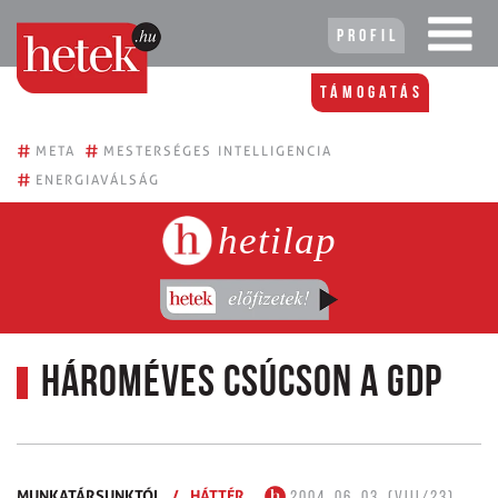
Profil
Támogatás
#
#
META
MESTERSÉGES INTELLIGENCIA
#
ENERGIAVÁLSÁG
hetilap
Hároméves csúcson a GDP
MUNKATÁRSUNKTÓL
/
HÁTTÉR
2004. 06. 03. (VIII/23)