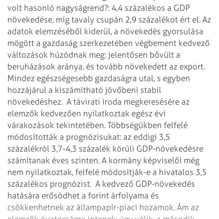
volt hasonló nagyságrend?: 4,4 százalékos a GDP
növekedése, míg tavaly csupán 2,9 százalékot ért el.
Az
adatok elemzéséből kiderül, a növekedés gyorsulása
mögött a gazdaság szerkezetében végbement kedvező
változások húzódnak meg: jelentősen bővült a
beruházások aránya, és tovább növekedett az export.
Mindez egészségesebb gazdaságra utal, s egyben
hozzájárul a kiszámítható jövőbeni stabil
növekedéshez.
A távirati iroda megkeresésére az
elemzők kedvezően nyilatkoztak egész évi
várakozások tekintetében. Többségükben felfelé
módosították a prognózisukat: az eddigi 3,5
százalékról 3,7-4,3 százalék körüli GDP-növekedésre
számítanak éves szinten. A kormány képviselői még
nem nyilatkoztak, felfelé módosítják-e a hivatalos 3,5
százalékos prognózist.
A kedvező GDP-növekedés
hatására erősödhet a forint árfolyama és
csökkenhetnek az állampapír-piaci hozamok. Ám az
elemzők óvatosságra intenek: úgy vélik, a második