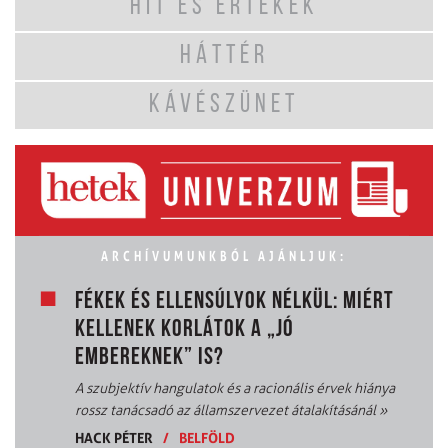
HIT ÉS ÉRTÉKEK
HÁTTÉR
KÁVÉSZÜNET
ARCHÍVUMUNKBÓL AJÁNLJUK:
FÉKEK ÉS ELLENSÚLYOK NÉLKÜL: MIÉRT
KELLENEK KORLÁTOK A „JÓ
EMBEREKNEK” IS?
A szubjektív hangulatok és a racionális érvek hiánya
rossz tanácsadó az államszervezet átalakításánál
»
HACK PÉTER
/
BELFÖLD