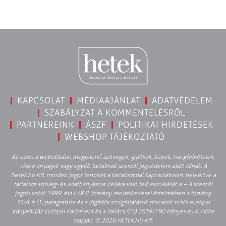
KAPCSOLAT
MÉDIAAJÁNLAT
ADATVÉDELEM
SZABÁLYZAT A KOMMENTELÉSRŐL
PARTNEREINK
ÁSZF
POLITIKAI HIRDETÉSEK
WEBSHOP TÁJÉKOZTATÓ
Az ezen a weboldalon megjelenő szövegek, grafikák, képek, hangfelvételek,
video anyagok vagy egyéb tartalmak szerzői jogvédelem alatt állnak. A
Hetek.hu Kft. minden jogot fenntart a tartalommal kapcsolatosan, beleértve a
tartalom szöveg- és adatbányászat céljára való felhasználását is – A szerzői
jogról szóló 1999. évi LXXVI. törvény rendelkezései értelmében a törvény
35/A. § (1) paragrafusa és a digitális szolgáltatások piacairól szóló európai
irányelv (Az Európai Parlament és a Tanács (EU) 2019/790 Irányelve) 4. cikke
alapján. © 2026 HETEK.HU Kft.