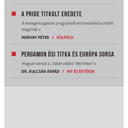
A PRIDE TITKOLT EREDETE
A melegmozgalom programját évtizedekkel ezelőtt
megírták
»
MORVAY PÉTER
/
KÜLFÖLD
PERGAMON ŐSI TITKA ÉS EURÓPA SORSA
Hogyan került a „Sátán oltára” Berlinbe?
»
DR. KULCSÁR ÁRPÁD
/
HIT ÉS ÉRTÉKEK