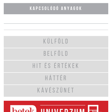
KAPCSOLÓDÓ ANYAGOK
KÜLFÖLD
BELFÖLD
HIT ÉS ÉRTÉKEK
HÁTTÉR
KÁVÉSZÜNET