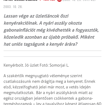
2003. 10. 26.
Lassan vége az üzletláncok őszi
kenyérakcióinak. A nyári aszály okozta
gabonainflációt még kivédhették a fogyasztók,
közeledik azonban az újabb próbakő. Miként
hat uniós tagságunk a kenyér árára?
Kenyérbolt. Jó üzlet Fotó: Somorjai L.
A szakértők megnyugtató véleménye szerint
csatlakozásunk nem drágítja meg a kenyeret. Ennek
első, kézzelfogható jelei már most, a vetés idején
megmutatkoztak.
Bár a nyári aszálykárok miatt az
egész országban jelentősen csökkentek a gabona-
terméshozamok – így a tavalyihoz képest átlagosan 60