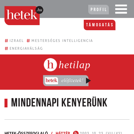
Profil
Támogatás
#
#
IZRAEL
MESTERSÉGES INTELLIGENCIA
#
ENERGIAVÁLSÁG
hetilap
Mindennapi kenyerünk
HETEK-ÖSSZEFOGLALÓ
/
HÁTTÉR
2003. 10. 23. (VII/43)