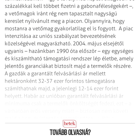
százalékkal kell többet fizetni a gabonaféleségekért –,
a vetőmagok iránt rég nem tapasztalt nagyságú
kereslet nyilvánult meg a piacon. Olyannyira, hogy
mostanra a vetőmag gyakorlatilag el is fogyott.
A piac
intenzitása az uniós szabályzat bevezetésének
közelségével magyarázható. 2004. május elsejétől
ugyanis – hazánkban 1990 óta először – egy egységes
és kiszámítható támogatási rendszer lép életbe, amely
jelentős garanciákat biztosít majd a termelők részére.
A gazdák a garantált felvásárlási ár mellett
hektáronként 32-37 ezer forintos támogatásra
számíthatnak majd, a jelenlegi 12-14 ezer forint
helyett. Habár az unióban garantált felvásárlási ár
minimuma csak a termelők önköltségét fedezi, ezt – a
várhatóan erős verseny miatt – biztosan nem követi
majd a kenyér jelentős áremelkedése – vélik a
szakértők.
Tovább olvasná?