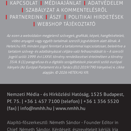
KAPCSOLAT
MÉDIAAJÁNLAT
ADATVÉDELEM
SZABÁLYZAT A KOMMENTELÉSRŐL
PARTNEREINK
ÁSZF
POLITIKAI HIRDETÉSEK
WEBSHOP TÁJÉKOZTATÓ
Az ezen a weboldalon megjelenő szövegek, grafikák, képek, hangfelvételek,
video anyagok vagy egyéb tartalmak szerzői jogvédelem alatt állnak. A
Hetek.hu Kft. minden jogot fenntart a tartalommal kapcsolatosan, beleértve a
tartalom szöveg- és adatbányászat céljára való felhasználását is – A szerzői
jogról szóló 1999. évi LXXVI. törvény rendelkezései értelmében a törvény
35/A. § (1) paragrafusa és a digitális szolgáltatások piacairól szóló európai
irányelv (Az Európai Parlament és a Tanács (EU) 2019/790 Irányelve) 4. cikke
alapján. © 2026 HETEK.HU Kft.
Nemzeti Média - és Hírközlési Hatóság, 1525 Budapest,
Pf. 75. | +36 1 457 7100 (telefon) | +36 1 356 5520
(fax) |
info@nmhh.hu
| www.nmhh.hu
Alapító-főszerkesztő: Németh Sándor - Founder Editor in
Chief: Németh Sándor. Kérdéseit, észrevételeit kérjük írja