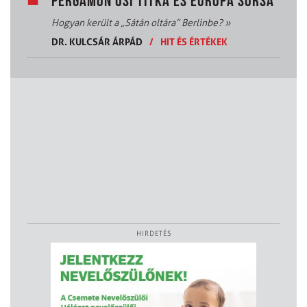
PERGAMON ŐSI TITKA ÉS EURÓPA SORSA
Hogyan került a „Sátán oltára” Berlinbe?
»
DR. KULCSÁR ÁRPÁD
/
HIT ÉS ÉRTÉKEK
HIRDETÉS