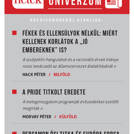
ARCHÍVUMUNKBÓL AJÁNLJUK:
FÉKEK ÉS ELLENSÚLYOK NÉLKÜL: MIÉRT
KELLENEK KORLÁTOK A „JÓ
EMBEREKNEK” IS?
A szubjektív hangulatok és a racionális érvek hiánya
rossz tanácsadó az államszervezet átalakításánál
»
HACK PÉTER
/
BELFÖLD
A PRIDE TITKOLT EREDETE
A melegmozgalom programját évtizedekkel ezelőtt
megírták
»
MORVAY PÉTER
/
KÜLFÖLD