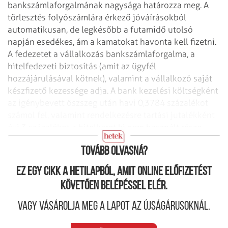
bankszámlaforgalmának nagysága határozza meg. A
törlesztés folyószámlára érkező jóváírásokból
automatikusan, de legkésőbb a futamidő utolsó
napján esedékes, ám a kamatokat havonta kell fizetni.
A fedezetet a vállalkozás bankszámlaforgalma, a
hitelfedezeti biztosítás (amit az ügyfél
hozzájárulásával kötnek), valamint a vállalkozó saját
készfizető kezessége adja. A bank kezelési költségként
az igénybevett öszszeg után havi 0,3784 százalékot
számol fel, valamint rendelkezésre tartási jutalékként
évi 3 százalékot a hitelkeret ki nem használt része
után.
Tovább olvasná?
Ez egy cikk a hetilapból, amit online előfizetést
követően belépéssel elér.
Vagy vásárolja meg a lapot az újságárusoknál.