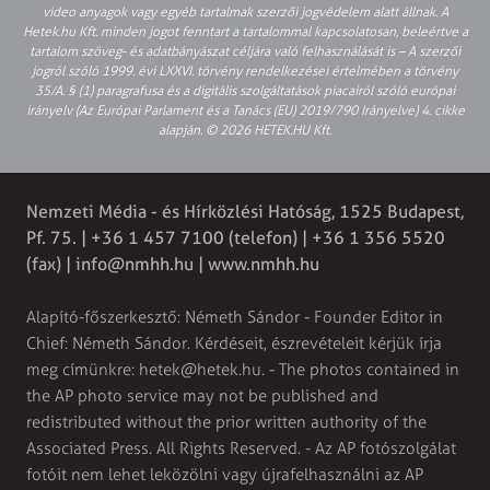
video anyagok vagy egyéb tartalmak szerzői jogvédelem alatt állnak. A
Hetek.hu Kft. minden jogot fenntart a tartalommal kapcsolatosan, beleértve a
tartalom szöveg- és adatbányászat céljára való felhasználását is – A szerzői
jogról szóló 1999. évi LXXVI. törvény rendelkezései értelmében a törvény
35/A. § (1) paragrafusa és a digitális szolgáltatások piacairól szóló európai
irányelv (Az Európai Parlament és a Tanács (EU) 2019/790 Irányelve) 4. cikke
alapján. © 2026 HETEK.HU Kft.
Nemzeti Média - és Hírközlési Hatóság, 1525 Budapest,
Pf. 75. | +36 1 457 7100 (telefon) | +36 1 356 5520
(fax) |
info@nmhh.hu
| www.nmhh.hu
Alapító-főszerkesztő: Németh Sándor - Founder Editor in
Chief: Németh Sándor. Kérdéseit, észrevételeit kérjük írja
meg címünkre:
hetek@hetek.hu
. - The photos contained in
the AP photo service may not be published and
redistributed without the prior written authority of the
Associated Press. All Rights Reserved. - Az AP fotószolgálat
fotóit nem lehet leközölni vagy újrafelhasználni az AP