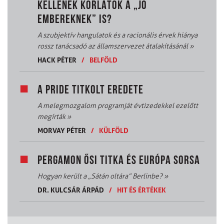
KELLENEK KORLÁTOK A „JÓ
EMBEREKNEK” IS?
A szubjektív hangulatok és a racionális érvek hiánya
rossz tanácsadó az államszervezet átalakításánál
»
HACK PÉTER
/
BELFÖLD
A PRIDE TITKOLT EREDETE
A melegmozgalom programját évtizedekkel ezelőtt
megírták
»
MORVAY PÉTER
/
KÜLFÖLD
PERGAMON ŐSI TITKA ÉS EURÓPA SORSA
Hogyan került a „Sátán oltára” Berlinbe?
»
DR. KULCSÁR ÁRPÁD
/
HIT ÉS ÉRTÉKEK