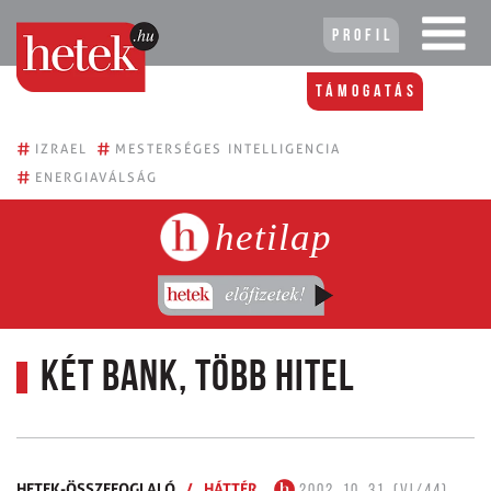
Profil
Támogatás
#
#
IZRAEL
MESTERSÉGES INTELLIGENCIA
#
ENERGIAVÁLSÁG
hetilap
Két bank, több hitel
HETEK-ÖSSZEFOGLALÓ
/
HÁTTÉR
2002. 10. 31. (VI/44)