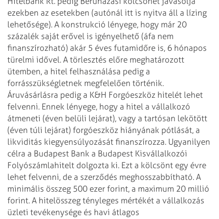
Hitelbank Rt. pedig Beruházási kölcsönét javasolja
ezekben az esetekben (autónál itt is nyitva áll a lízing
lehetősége). A konstrukció lényege, hogy már 20
százalék saját erővel is igényelhető (áfa nem
finanszírozható) akár 5 éves futamidőre is, 6 hónapos
türelmi idővel. A törlesztés előre meghatározott
ütemben, a hitel felhasználása pedig a
forrásszükségletnek megfelelően történik.
Áruvásárlásra pedig a K&H Forgóeszköz hitelét lehet
felvenni. Ennek lényege, hogy a hitel a vállalkozó
átmeneti (éven belüli lejárat), vagy a tartósan lekötött
(éven túli lejárat) forgóeszköz hiányának pótlását, a
likviditás kiegyensúlyozását finanszírozza. Ugyanilyen
célra a Budapest Bank a Budapest Kisvállalkozói
Folyószámlahitelt dolgozta ki. Ezt a kölcsönt egy évre
lehet felvenni, de a szerződés meghosszabbítható. A
minimális összeg 500 ezer forint, a maximum 20 millió
forint. A hitelösszeg tényleges mértékét a vállalkozás
üzleti tevékenysége és havi átlagos