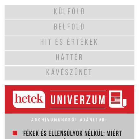
KÜLFÖLD
BELFÖLD
HIT ÉS ÉRTÉKEK
HÁTTÉR
KÁVÉSZÜNET
ARCHÍVUMUNKBÓL AJÁNLJUK:
FÉKEK ÉS ELLENSÚLYOK NÉLKÜL: MIÉRT