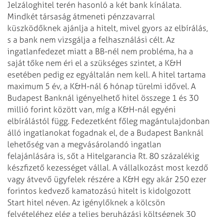
Jelzáloghitel terén hasonló a két bank kínálata.
Mindkét társaság átmeneti pénzzavarral
küszködőknek ajánlja a hitelt, mivel gyors az elbírálás,
s a bank nem vizsgálja a felhasználási célt. Az
ingatlanfedezet miatt a BB-nél nem probléma, ha a
saját tőke nem éri el a szükséges szintet, a K&H
esetében pedig ez egyáltalán nem kell. A hitel tartama
maximum 5 év, a K&H-nál 6 hónap türelmi idővel. A
Budapest Banknál igényelhető hitel összege 1 és 30
millió forint között van, míg a K&H-nál egyéni
elbírálástól függ. Fedezetként főleg magántulajdonban
álló ingatlanokat fogadnak el, de a Budapest Banknál
lehetőség van a megvásárolandó ingatlan
felajánlására is, sőt a Hitelgarancia Rt. 80 százalékig
készfizető kezességet vállal.
A vállalkozást most kezdő
vagy átvevő ügyfelek részére a K&H egy akár 250 ezer
forintos kedvező kamatozású hitelt is kidolgozott
Start hitel néven. Az igénylőknek a kölcsön
felvételéhez elég a teljes beruházási költségnek 30