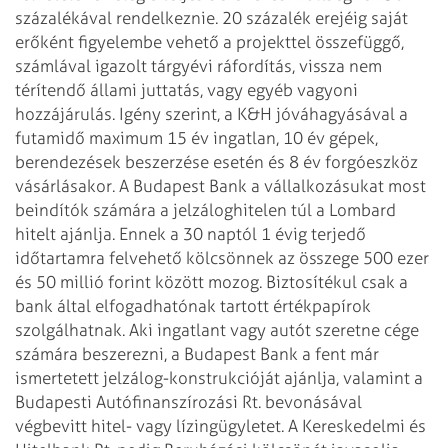
százalékával rendelkeznie. 20 százalék erejéig saját
erőként figyelembe vehető a projekttel összefüggő,
számlával igazolt tárgyévi ráfordítás, vissza nem
térítendő állami juttatás, vagy egyéb vagyoni
hozzájárulás. Igény szerint, a K&H jóváhagyásával a
futamidő maximum 15 év ingatlan, 10 év gépek,
berendezések beszerzése esetén és 8 év forgóeszköz
vásárlásakor. A Budapest Bank a vállalkozásukat most
beindítók számára a jelzáloghitelen túl a Lombard
hitelt ajánlja. Ennek a 30 naptól 1 évig terjedő
időtartamra felvehető kölcsönnek az összege 500 ezer
és 50 millió forint között mozog. Biztosítékul csak a
bank által elfogadhatónak tartott értékpapírok
szolgálhatnak.
Aki ingatlant vagy autót szeretne cége
számára beszerezni, a Budapest Bank a fent már
ismertetett jelzálog-konstrukcióját ajánlja, valamint a
Budapesti Autófinanszírozási Rt. bevonásával
végbevitt hitel- vagy lízingügyletet. A Kereskedelmi és