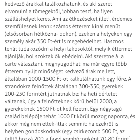
kedvező árakkal találkozhatunk, és aki szeret
elvonulni a tömegektől, jobban teszi, ha ilyen
szálláshelyet keres.
Ami az étkezéseket illeti, érdemes
szemfülesnek lenni: számos étterem kínál menüt
(elsősorban hétközna-
pokon), ezeken a helyeken egy
személy akár 350 Ft-ért is megebédelhet. Hasznos
tehát tudakozódni a helyi lakosoktól, melyik éttermet
ajánlják, hol szoktak ők ebédelni. Aki szeretne à la
carte választani, megnyugodhat: ma már egyre több
étterem nyújt minőséget kedvező árak mellett,
általában 1000-1500 Ft-ot kalkulálhatunk egy főre.
A
strandokra felnőttek általában 300-350, gyerekek
200-250 forintért juthatnak be; ha heti bérletet
váltanak, úgy a felnőtteknek körülbelül 2000, a
gyerekeknek 1500 Ft-ot kell fizetni. Egy négytagú
család belépője tehát 1000 Ft körül mozog naponta, és
akkor még nem ettek-ittak semmit; ha ezekről is
helyben gondoskodnak (egy csirkecomb 500 Ft, az
üdítő hozzá 200, a fagyi gombóconként 70-80 forint),