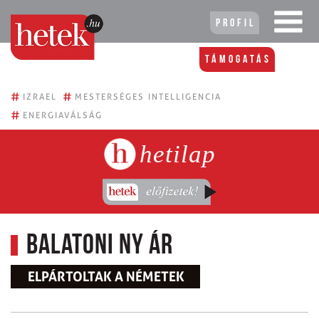
Profil
Támogatás
#
#
IZRAEL
MESTERSÉGES INTELLIGENCIA
#
ENERGIAVÁLSÁG
hetilap
Balatoni ny ár
ELPÁRTOLTAK A NÉMETEK