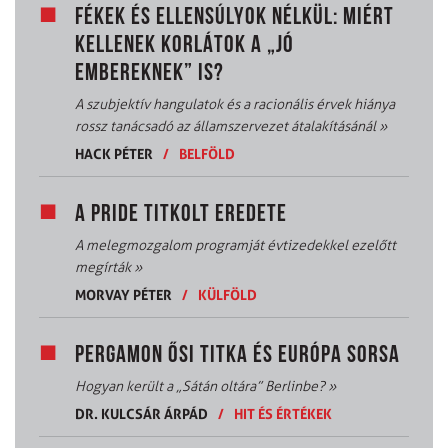
FÉKEK ÉS ELLENSÚLYOK NÉLKÜL: MIÉRT
KELLENEK KORLÁTOK A „JÓ
EMBEREKNEK” IS?
A szubjektív hangulatok és a racionális érvek hiánya
rossz tanácsadó az államszervezet átalakításánál
»
HACK PÉTER
/
BELFÖLD
A PRIDE TITKOLT EREDETE
A melegmozgalom programját évtizedekkel ezelőtt
megírták
»
MORVAY PÉTER
/
KÜLFÖLD
PERGAMON ŐSI TITKA ÉS EURÓPA SORSA
Hogyan került a „Sátán oltára” Berlinbe?
»
DR. KULCSÁR ÁRPÁD
/
HIT ÉS ÉRTÉKEK