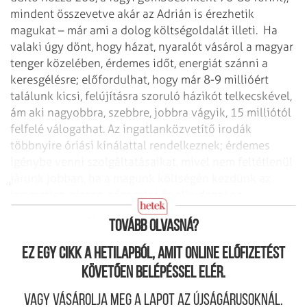
mindent összevetve akár az Adrián is érezhetik
magukat – már ami a dolog költségoldalát illeti.
Ha
valaki úgy dönt, hogy házat, nyaralót vásárol a magyar
tenger közelében, érdemes időt, energiát szánni a
keresgélésre; előfordulhat, hogy már 8-9 millióért
találunk kicsi, felújításra szoruló házikót telkecskével,
ám aki nagyobbra, szebbre, jobbra vágyik, 15 milliótól
felfelé válogathat. Az ingatlanközvetítő irodák
többnyire óriási kínálattal rendelkeznek; érdemes
igénybe venni szolgáltatásaikat, mivel nem feltétlenül
járunk jobban, ha a magunk költségén kezdünk az
ismeretlen piacon nézegetni és alkudozni az –
esetenként – agyafúrt eladókkal.
Tovább olvasná?
Ez egy cikk a hetilapból, amit online előfizetést
követően belépéssel elér.
Vagy vásárolja meg a lapot az újságárusoknál.