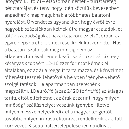
látogató külföldi – elsősorban német – turistaréteg
pénztárcáját, és tény, hogy idén közülük kevesebben
engedhetik meg maguknak a többhetes balatoni
nyaralást. Örvendetes ugyanakkor, hogy évről évre
nagyobb százalékban kelnek útra magyar családok, és
töltik szabadságukat hazai tájakon; ez elsősorban az
egyre népszerűbb üdülési csekknek köszönhető.
Nos,
a balatoni szállodák még mindig nem az
átlagpénztárcával rendelkező családokat várják; egy
kétágyas szobáért 12-16 ezer forintot kérnek el
általában, ez az ár a reggelit tartalmazza, és kényelmes
pihenést tesznek lehetővé a helyben igénybe vehető
szolgáltatások. Ha apartmanban szeretnénk
megszállni, 10 euró/fő (azaz 2420 forint/fő) az átlagos
tarifa, ettől eltérhetnek az árak aszerint, hogy milyen
minőség? szálláshelyet veszünk igénybe, illetve
milyen messze helyezkedik el a magyar tengertől,
továbbá milyen infrastruktúrával rendelkezik az adott
környezet. Kisebb háttértelepüléseken rendkívül