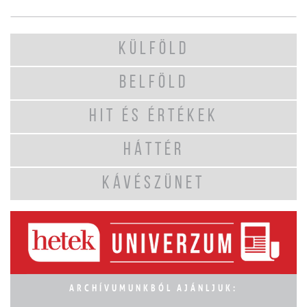
KÜLFÖLD
BELFÖLD
HIT ÉS ÉRTÉKEK
HÁTTÉR
KÁVÉSZÜNET
ARCHÍVUMUNKBÓL AJÁNLJUK: