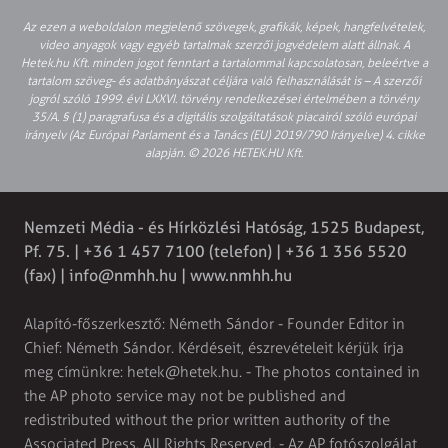
Az ezen a weboldalon megjelenő szövegek, grafikák, képek, hangfelvételek,
video anyagok vagy egyéb tartalmak szerzői jogvédelem alatt állnak. A
Hetek.hu Kft. minden jogot fenntart a tartalommal kapcsolatosan, beleértve a
tartalom szöveg- és adatbányászat céljára való felhasználását is – A szerzői
jogról szóló 1999. évi LXXVI. törvény rendelkezései értelmében a törvény
35/A. § (1) paragrafusa és a digitális szolgáltatások piacairól szóló európai
irányelv (Az Európai Parlament és a Tanács (EU) 2019/790 Irányelve) 4. cikke
alapján. © 2026 HETEK.HU Kft.
Nemzeti Média - és Hírközlési Hatóság, 1525 Budapest,
Pf. 75. | +36 1 457 7100 (telefon) | +36 1 356 5520
(fax) |
info@nmhh.hu
| www.nmhh.hu
Alapító-főszerkesztő: Németh Sándor - Founder Editor in
Chief: Németh Sándor. Kérdéseit, észrevételeit kérjük írja
meg címünkre:
hetek@hetek.hu
. - The photos contained in
the AP photo service may not be published and
redistributed without the prior written authority of the
Associated Press. All Rights Reserved. - Az AP fotószolgálat