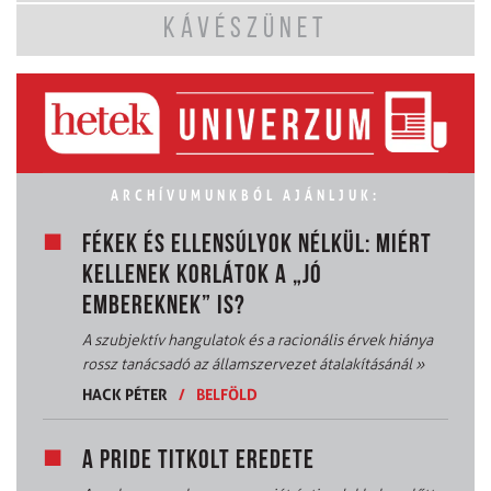
KÁVÉSZÜNET
ARCHÍVUMUNKBÓL AJÁNLJUK:
FÉKEK ÉS ELLENSÚLYOK NÉLKÜL: MIÉRT
KELLENEK KORLÁTOK A „JÓ
EMBEREKNEK” IS?
A szubjektív hangulatok és a racionális érvek hiánya
rossz tanácsadó az államszervezet átalakításánál
»
HACK PÉTER
/
BELFÖLD
A PRIDE TITKOLT EREDETE