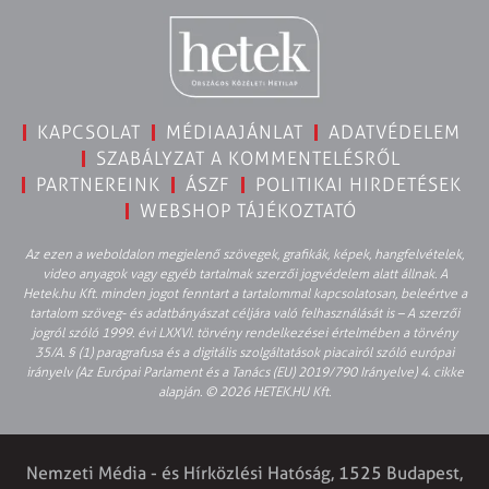
KAPCSOLAT
MÉDIAAJÁNLAT
ADATVÉDELEM
SZABÁLYZAT A KOMMENTELÉSRŐL
PARTNEREINK
ÁSZF
POLITIKAI HIRDETÉSEK
WEBSHOP TÁJÉKOZTATÓ
Az ezen a weboldalon megjelenő szövegek, grafikák, képek, hangfelvételek,
video anyagok vagy egyéb tartalmak szerzői jogvédelem alatt állnak. A
Hetek.hu Kft. minden jogot fenntart a tartalommal kapcsolatosan, beleértve a
tartalom szöveg- és adatbányászat céljára való felhasználását is – A szerzői
jogról szóló 1999. évi LXXVI. törvény rendelkezései értelmében a törvény
35/A. § (1) paragrafusa és a digitális szolgáltatások piacairól szóló európai
irányelv (Az Európai Parlament és a Tanács (EU) 2019/790 Irányelve) 4. cikke
alapján. © 2026 HETEK.HU Kft.
Nemzeti Média - és Hírközlési Hatóság, 1525 Budapest,