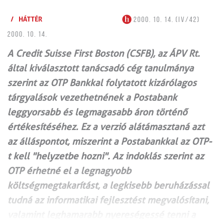
/
HÁTTÉR
2000. 10. 14. (IV/42)
2000. 10. 14.
A Credit Suisse First Boston (CSFB), az ÁPV Rt.
által kiválasztott tanácsadó cég tanulmánya
szerint az OTP Bankkal folytatott kizárólagos
tárgyalások vezethetnének a Postabank
leggyorsabb és legmagasabb áron történő
értékesítéséhez. Ez a verzió alátámasztaná azt
az álláspontot, miszerint a Postabankkal az OTP-
t kell "helyzetbe hozni". Az indoklás szerint az
OTP érhetné el a legnagyobb
költségmegtakarítást, a legkisebb beruházással
tudná az informatikai fejlesztést megvalósítani,
valamint leghamarabb nyereségessé tenni a