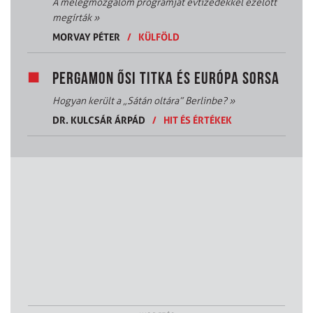
A melegmozgalom programját évtizedekkel ezelőtt
megírták
»
MORVAY PÉTER
/
KÜLFÖLD
PERGAMON ŐSI TITKA ÉS EURÓPA SORSA
Hogyan került a „Sátán oltára” Berlinbe?
»
DR. KULCSÁR ÁRPÁD
/
HIT ÉS ÉRTÉKEK