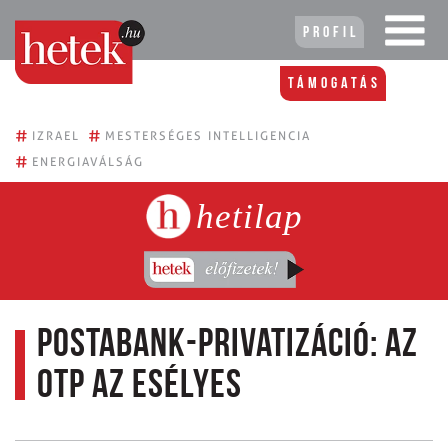
Profil
Támogatás
#
#
IZRAEL
MESTERSÉGES INTELLIGENCIA
#
ENERGIAVÁLSÁG
hetilap
Postabank-privatizáció: az
OTP az esélyes