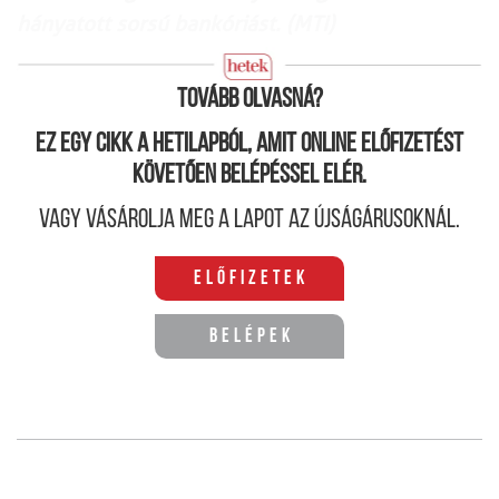
hányatott sorsú bankóriást. (MTI)
Tovább olvasná?
Ez egy cikk a hetilapból, amit online előfizetést
követően belépéssel elér.
Vagy vásárolja meg a lapot az újságárusoknál.
Előfizetek
Belépek