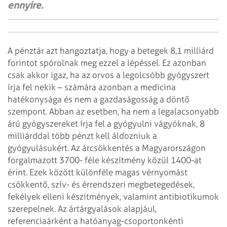
ennyire.
A pénztár azt hangoztatja, hogy a betegek 8,1 milliárd
forintot spórolnak meg ezzel
a lépéssel. Ez azonban
csak akkor igaz, ha az orvos a legolcsóbb gyógyszert
írja fel
nekik – számára azonban a medicina
hatékonysága és nem a gazdaságosság a döntő
szempont. Abban az esetben, ha nem a legalacsonyabb
árú gyógyszereket írja fel a gyógyulni
vágyóknak, 8
milliárddal több pénzt kell áldozniuk a
gyógyulásukért.
Az árcsökkentés a Magyarországon
forgalmazott 3700- féle készítmény közül
1400-at
érint. Ezek között különféle magas vérnyomást
csökkentő, szív- és érrendszeri
megbetegedések,
fekélyek elleni készítmények, valamint antibiotikumok
szerepelnek.
Az ártárgyalások alapjául,
referenciaárként a hatóanyag-csoportonkénti