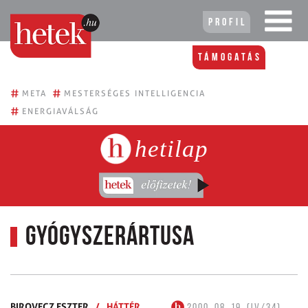
Profil
Támogatás
#
#
META
MESTERSÉGES INTELLIGENCIA
#
ENERGIAVÁLSÁG
hetilap
Gyógyszerártusa
BIROVECZ ESZTER
/
HÁTTÉR
2000. 08. 19. (IV/34)