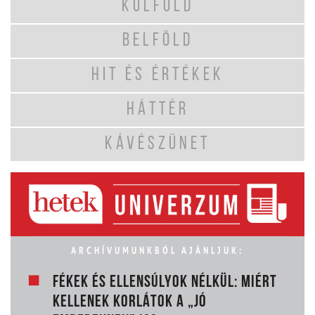
KÜLFÖLD
BELFÖLD
HIT ÉS ÉRTÉKEK
HÁTTÉR
KÁVÉSZÜNET
ARCHÍVUMUNKBÓL AJÁNLJUK:
FÉKEK ÉS ELLENSÚLYOK NÉLKÜL: MIÉRT
KELLENEK KORLÁTOK A „JÓ