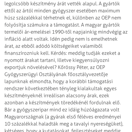
legolcsóbb
készítmény árát vették alapul. A gyártók
ettől az ártól minden gyógyszer esetében
maximum
húsz százalékkal térhetnek el, különben az OEP nem
folyósítja számukra a
támogatást. A magyar gyártók
termelői ár-emelései 1990-től napjainkig mindvégig
az
infláció alatt voltak. Idén pedig nem is emelhetnek
árat, az ebből adódó költségeiket
valamiből
finanszírozniuk kell. Kérdés: meddig tudják ezeket a
nyomott árakat
tartani, illetve kiegyensúlyozni
exportjuk növelésével? Kőrössy Péter, az OEP
Gyógyszerügyi
Osztályának főosztályvezetője
lapunknak elmondta, hogy a korábbi támogatási
rendszer következtében tényleg kialakultak egyes
készítményeknél irreálisan
alacsony árak, ezek
azonban a készítmények töredékénél fordulnak elő.
Bár a gyógyszeripar mind ez idáig húzóágazata volt
Magyarországnak (a gyárak első
féléves eredményei
10 százalékkal haladták meg a tavalyi nyereségüket),
kétséges,
hogy a kutatásokat, fejlesztéseket meddig