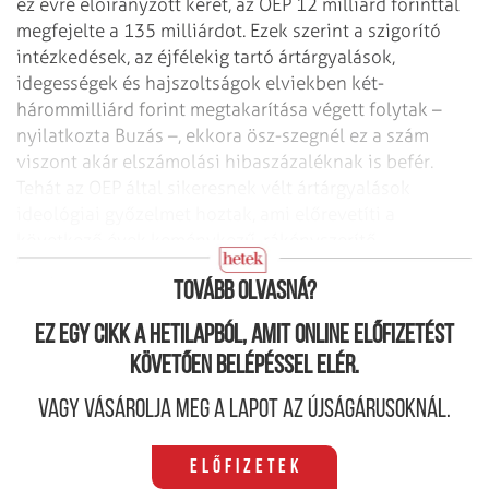
ez évre előirányzott keret, az OEP 12 milliárd forinttal
megfejelte a 135
milliárdot. Ezek szerint a szigorító
intézkedések, az éjfélekig tartó ártárgyalások,
idegességek és hajszoltságok elviekben két-
hárommilliárd forint megtakarítása végett
folytak –
nyilatkozta Buzás –, ekkora ösz-szegnél ez a szám
viszont akár elszámolási
hibaszázaléknak is befér.
Tehát az OEP által sikeresnek vélt ártárgyalások
ideológiai
győzelmet hoztak, ami előrevetíti a
következő évek keménykezű, rákényszerítő
tárgyalástechnikáját.
Tovább olvasná?
Ez egy cikk a hetilapból, amit online előfizetést
követően belépéssel elér.
Vagy vásárolja meg a lapot az újságárusoknál.
Előfizetek