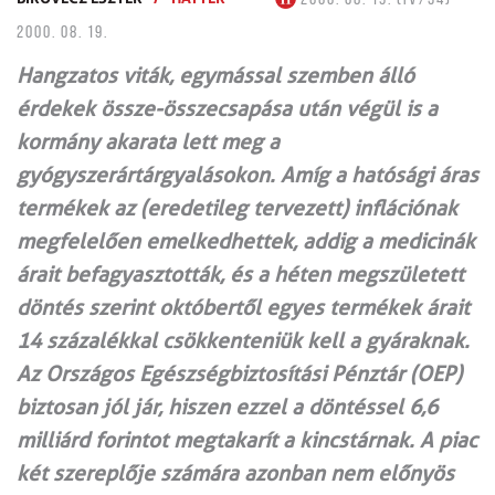
2000. 08. 19.
Hangzatos viták, egymással szemben álló
érdekek össze-összecsapása után végül is a
kormány akarata lett meg a
gyógyszerártárgyalásokon. Amíg a hatósági áras
termékek az (eredetileg tervezett) inflációnak
megfelelően emelkedhettek, addig a medicinák
árait befagyasztották, és a héten megszületett
döntés szerint októbertől egyes termékek árait
14 százalékkal csökkenteniük kell a gyáraknak.
Az Országos Egészségbiztosítási Pénztár (OEP)
biztosan jól jár, hiszen ezzel a döntéssel 6,6
milliárd forintot megtakarít a kincstárnak. A piac
két szereplője számára azonban nem előnyös