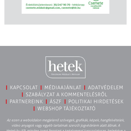
KAPCSOLAT
MÉDIAAJÁNLAT
ADATVÉDELEM
SZABÁLYZAT A KOMMENTELÉSRŐL
PARTNEREINK
ÁSZF
POLITIKAI HIRDETÉSEK
WEBSHOP TÁJÉKOZTATÓ
Az ezen a weboldalon megjelenő szövegek, grafikák, képek, hangfelvételek,
video anyagok vagy egyéb tartalmak szerzői jogvédelem alatt állnak. A
Hetek.hu Kft. minden jogot fenntart a tartalommal kapcsolatosan, beleértve a