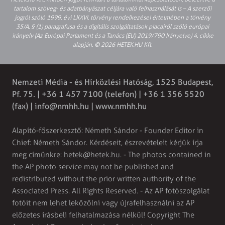
tartalom szöveg- és adatbányászat céljára való felhasználását is – A szerzői
jogról szóló 1999. évi LXXVI. törvény rendelkezései értelmében a törvény
35/A. § (1) paragrafusa és a digitális szolgáltatások piacairól szóló európai
irányelv (Az Európai Parlament és a Tanács (EU) 2019/790 Irányelve) 4. cikke
alapján. © 2026 HETEK.HU Kft.
Nemzeti Média - és Hírközlési Hatóság, 1525 Budapest,
Pf. 75. | +36 1 457 7100 (telefon) | +36 1 356 5520
(fax) |
info@nmhh.hu
| www.nmhh.hu
Alapító-főszerkesztő: Németh Sándor - Founder Editor in
Chief: Németh Sándor. Kérdéseit, észrevételeit kérjük írja
meg címünkre:
hetek@hetek.hu
. - The photos contained in
the AP photo service may not be published and
redistributed without the prior written authority of the
Associated Press. All Rights Reserved. - Az AP fotószolgálat
fotóit nem lehet leközölni vagy újrafelhasználni az AP
előzetes írásbeli felhatalmazása nélkül! Copyright The