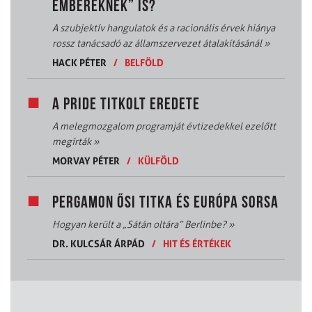
EMBEREKNEK” IS?
A szubjektív hangulatok és a racionális érvek hiánya
rossz tanácsadó az államszervezet átalakításánál
»
HACK PÉTER
/
BELFÖLD
A PRIDE TITKOLT EREDETE
A melegmozgalom programját évtizedekkel ezelőtt
megírták
»
MORVAY PÉTER
/
KÜLFÖLD
PERGAMON ŐSI TITKA ÉS EURÓPA SORSA
Hogyan került a „Sátán oltára” Berlinbe?
»
DR. KULCSÁR ÁRPÁD
/
HIT ÉS ÉRTÉKEK