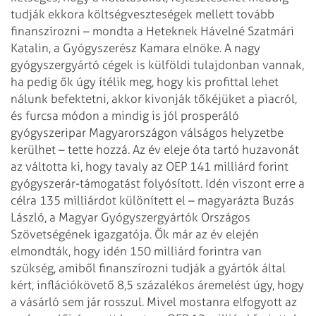
tudják ekkora költségveszteségek mellett
tovább
finanszírozni – mondta a Heteknek Hávelné Szatmári
Katalin, a Gyógyszerész
Kamara elnöke. A nagy
gyógyszergyártó cégek is külföldi tulajdonban vannak,
ha
pedig ők úgy ítélik meg, hogy kis profittal lehet
nálunk befektetni, akkor kivonják
tőkéjüket a piacról,
és furcsa módon a mindig is jól prosperáló
gyógyszeripar
Magyarországon válságos helyzetbe
kerülhet – tette hozzá.
Az év eleje óta tartó huzavonát
az váltotta ki, hogy tavaly az OEP 141 milliárd
forint
gyógyszerár-támogatást folyósított. Idén viszont erre a
célra 135 milliárdot
különített el – magyarázta Buzás
László, a Magyar Gyógyszergyártók Országos
Szövetségének igazgatója. Ők már az év elején
elmondták, hogy idén 150 milliárd
forintra van
szükség, amiből finanszírozni tudják a gyártók által
kért, inflációkövető
8,5 százalékos áremelést úgy, hogy
a vásárló sem jár rosszul. Mivel mostanra
elfogyott az