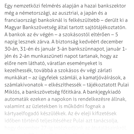
Egy nemzetközi felmérés alapján a hazai bankszektor
még a németországi, az
ausztriai, a japán és a
franciaországi bankoknál is felkészültebb – derült ki a
Magyar Bankszövetség által tartott sajtótájékoztatón.
A bankok az év végén – a
szokásostól eltérően – 5
napig lesznek zárva. A biztonság kedvéért december
30-án,
31-én és január 3-án bankszünnapot, január 1-
jén és 2-án munkaszüneti napot
tartanak, hogy az
előre nem látható, váratlan eseményeket is
kezelhessék, továbbá
a szokásos év végi zárlati
munkákat – az ügyfelek számlái, a kamatjóváírások,
a
számlakivonatok – elkészíthessék – tájékoztatott Pulai
Miklós, a bankszövetség
főtitkára. A bankjegykiadó
automaták ezeken a napokon is rendelkezésre állnak,
valamint az üzletekben is működni fognak a
kártyaelfogadó készülékek.
Az év eleji kifizetések
időben történő teljesítéséhez Pulai azt tanácsolja,
hogy
december 27-ig intézkedjünk az átutalásainkról,