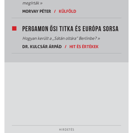
megírták
»
MORVAY PÉTER
/
KÜLFÖLD
PERGAMON ŐSI TITKA ÉS EURÓPA SORSA
Hogyan került a „Sátán oltára” Berlinbe?
»
DR. KULCSÁR ÁRPÁD
/
HIT ÉS ÉRTÉKEK
HIRDETÉS