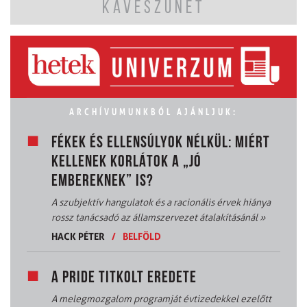
KÁVÉSZÜNET
ARCHÍVUMUNKBÓL AJÁNLJUK:
FÉKEK ÉS ELLENSÚLYOK NÉLKÜL: MIÉRT
KELLENEK KORLÁTOK A „JÓ
EMBEREKNEK” IS?
A szubjektív hangulatok és a racionális érvek hiánya
rossz tanácsadó az államszervezet átalakításánál
»
HACK PÉTER
/
BELFÖLD
A PRIDE TITKOLT EREDETE
A melegmozgalom programját évtizedekkel ezelőtt