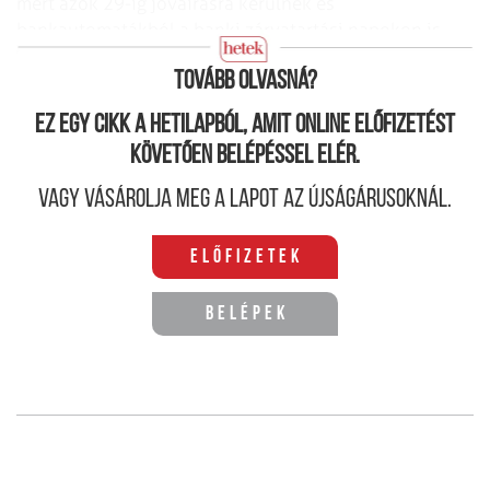
mert azok 29-ig jóváírásra kerülnek
és
bankautomatákból a banki zárvatartási napokon is
felvehetők lesznek.
Tovább olvasná?
Ez egy cikk a hetilapból, amit online előfizetést
követően belépéssel elér.
Vagy vásárolja meg a lapot az újságárusoknál.
Előfizetek
Belépek