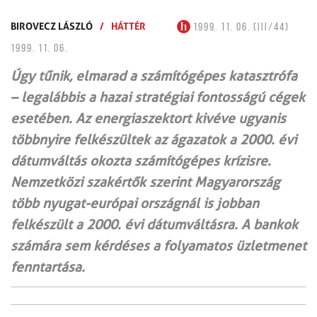
BIROVECZ LÁSZLÓ
/
HÁTTÉR
1999. 11. 06. (III/44)
1999. 11. 06.
Úgy tűnik, elmarad a számítógépes katasztrófa
– legalábbis a hazai stratégiai fontosságú cégek
esetében. Az energiaszektort kivéve ugyanis
többnyire felkészültek az ágazatok a 2000. évi
dátumváltás okozta számítógépes krízisre.
Nemzetközi szakértők szerint Magyarország
több nyugat-európai országnál is jobban
felkészült a 2000. évi dátumváltásra. A bankok
számára sem kérdéses a folyamatos üzletmenet
fenntartása.