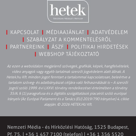
KAPCSOLAT
MÉDIAAJÁNLAT
ADATVÉDELEM
SZABÁLYZAT A KOMMENTELÉSRŐL
PARTNEREINK
ÁSZF
POLITIKAI HIRDETÉSEK
WEBSHOP TÁJÉKOZTATÓ
Az ezen a weboldalon megjelenő szövegek, grafikák, képek, hangfelvételek,
video anyagok vagy egyéb tartalmak szerzői jogvédelem alatt állnak. A
Hetek.hu Kft. minden jogot fenntart a tartalommal kapcsolatosan, beleértve a
tartalom szöveg- és adatbányászat céljára való felhasználását is – A szerzői
jogról szóló 1999. évi LXXVI. törvény rendelkezései értelmében a törvény
35/A. § (1) paragrafusa és a digitális szolgáltatások piacairól szóló európai
irányelv (Az Európai Parlament és a Tanács (EU) 2019/790 Irányelve) 4. cikke
alapján. © 2026 HETEK.HU Kft.
Nemzeti Média - és Hírközlési Hatóság, 1525 Budapest,
Pf. 75. | +36 1 457 7100 (telefon) | +36 1 356 5520