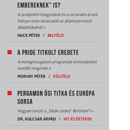
EMBEREKNEK” IS?
A szubjektív hangulatok és a racionális érvek
hiánya rossz tanácsadó az államszervezet
átalakításánál
»
HACK PÉTER
/
BELFÖLD
A PRIDE TITKOLT EREDETE
A melegmozgalom programját évtizedekkel
ezelőtt megírták
»
MORVAY PÉTER
/
KÜLFÖLD
PERGAMON ŐSI TITKA ÉS EURÓPA
SORSA
Hogyan került a „Sátán oltára” Berlinbe?
»
DR. KULCSÁR ÁRPÁD
/
HIT ÉS ÉRTÉKEK