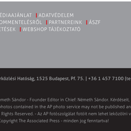
ÉDIAAJÁNLAT
ADATVÉDELEM
KOMMENTELÉSRŐL
PARTNEREINK
ÁSZF
ETÉSEK
WEBSHOP TÁJÉKOZTATÓ
rközlési Hatóság, 1525 Budapest, Pf. 75. | +36 1 457 7100 (te
émeth Sándor - Founder Editor in Chief: Németh Sándor. Kérdéseit, 
 photos contained in the AP photo service may not be published and
l Rights Reserved. - Az AP fotószolgálat fotóit nem lehet leközölni 
Copyright The Associated Press - minden jog fenntartva!