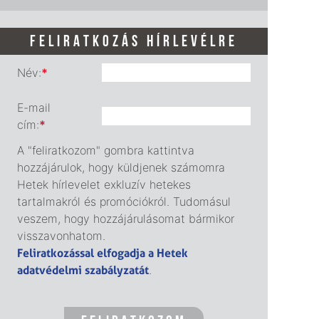
FELIRATKOZÁS HÍRLEVÉLRE
Név:
*
E-mail
cím:
*
A "feliratkozom" gombra kattintva
hozzájárulok, hogy küldjenek számomra
Hetek hírlevelet exkluzív hetekes
tartalmakról és promóciókról. Tudomásul
veszem, hogy hozzájárulásomat bármikor
visszavonhatom.
Feliratkozással elfogadja a Hetek
adatvédelmi szabályzatát
.