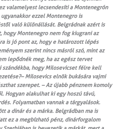
 ez valamelyest lecsendesíti a Montenegrón
e ugyanakkor ezzel Montenegro is
től való különállását. Belgrádnak azért is
 őt, hogy Montenegro nem fog kiugrani az
a is jó pont az, hogy e határozott lépés
ményem szerint nincs másról szó, mint az
em lepődnék meg, ha az egész tervet
ti szándékba, hogy Milosevicset félre kell
ezetése?– Milosevics elnök bukására vajmi
jászthat szerepet. – Az újabb pénznem komoly
ől. Hogyan alakulhat ki egy hoszú távú,
dés. Folyamatban vannak a tárgyalások.
t a dinár és a márka. Belgrádban ma is
iatt ez a megbízható pénz, dinárforgalom
y Szerbiában is bevezetik a márkát, mert a