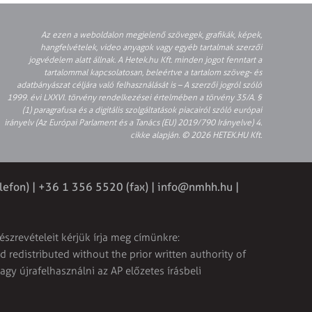
Az ezen a weboldalon megjelenő szövegek, grafikák, képek,
hangfelvételek, video anyagok vagy egyéb tartalmak szerzői
jogvédelem alatt állnak. A Hetek.hu Kft. minden jogot fenntart a
tartalommal kapcsolatosan, beleértve a tartalom szöveg- és
adatbányászat céljára való felhasználását is – A szerzői jogról szóló
1999. évi LXXVI. törvény rendelkezései értelmében a törvény 35/A. §
(1) paragrafusa és a digitális szolgáltatások piacairól szóló európai
irányelv (Az Európai Parlament és a Tanács (EU) 2019/790 Irányelve) 4.
cikke alapján. © 2026 HETEK.HU Kft.
lefon) | +36 1 356 5520 (fax) |
info@nmhh.hu
|
észrevételeit kérjük írja meg címünkre:
 redistributed without the prior written authority of
vagy újrafelhasználni az AP előzetes írásbeli