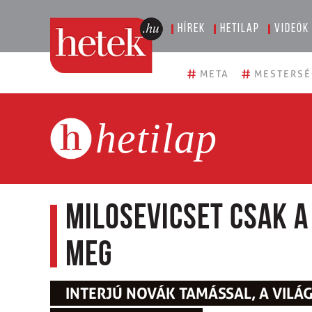
Hírek
Hetilap
Videók
#
#
META
MESTERSÉ
hetilap
Milosevicset csak a
meg
INTERJÚ NOVÁK TAMÁSSAL, A VIL