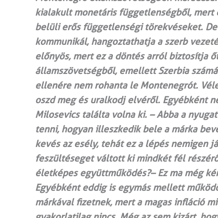
kialakult monetáris függetlenségből, mert
belüli erős függetlenségi törekvéseket. D
kommunikál, hangoztathatja a szerb vezetés
előnyös, mert ez a döntés arról biztosítja
államszövetségből, emellett Szerbia számár
ellenére nem rohanta le Montenegrót. Véle
oszd meg és uralkodj elvéről. Egyébként n
Milosevics találta volna ki. – Abba a nyuga
tenni, hogyan illeszkedik bele a márka bev
kevés az esély, tehát ez a lépés nemigen 
feszültéseget váltott ki mindkét fél részér
életképes együttműködés?– Ez ma még kér
Egyébként eddig is egymás mellett működöt
márkával fizetnek, mert a magas infláció m
gyakorlatilag nincs. Még az sem kizárt, hog