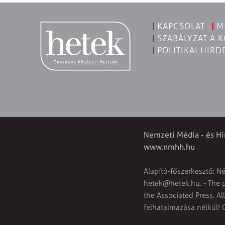
KAPCSOLAT
M
SZABÁLYZAT A 
POLITIKAI HIRD
Nemzeti Média - és Hí
www.nmhh.hu
Alapító-főszerkesztő: N
hetek@hetek.hu
. - The
the Associated Press. Al
felhatalmazása nélkül! 