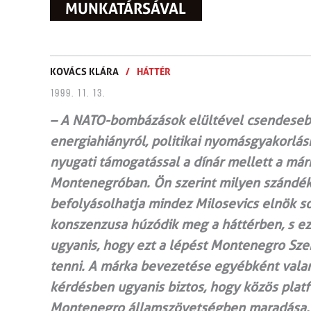
MUNKATÁRSÁVAL
KOVÁCS KLÁRA
/
HÁTTÉR
1999. 11. 13.
– A NATO-bombázások elültével csendesebbé
energiahiányról, politikai nyomásgyakorlásr
nyugati támogatással a dínár mellett a márk
Montenegróban. Ön szerint milyen szándé
befolyásolhatja mindez Milosevics elnök s
konszenzusa húzódik meg a háttérben, s ez
ugyanis, hogy ezt a lépést Montenegro Sz
tenni. A márka bevezetése egyébként valam
kérdésben ugyanis biztos, hogy közös platf
Montenegro államszövetségben maradása. 