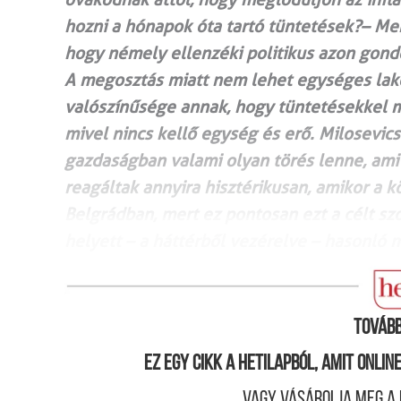
hozni a hónapok óta tartó tüntetések?– Mer
hogy némely ellenzéki politikus azon gondo
A megosztás miatt nem lehet egységes lako
valószínűsége annak, hogy tüntetésekkel m
mivel nincs kellő egység és erő. Milosevicse
gazdaságban valami olyan törés lenne, ami 
reagáltak annyira hisztérikusan, amikor a 
Belgrádban, mert ez pontosan ezt a célt s
helyett – a háttérből vezérelve – hasonló
Tovább
Ez egy cikk a hetilapból, amit onli
Vagy vásárolja meg a 