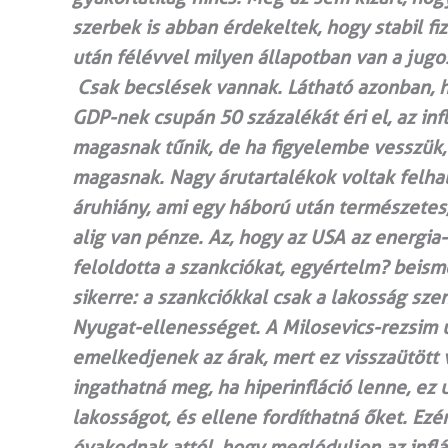
szerbek is abban érdekeltek, hogy stabil 
után félévvel milyen állapotban van a jugo
Csak becslések vannak. Látható azonban, h
GDP-nek csupán 50 százalékát éri el, az inf
magasnak tűnik, de ha figyelembe vesszü
magasnak. Nagy árutartalékok voltak felhal
áruhiány, ami egy háború után természetes
alig van pénze. Az, hogy az USA az energia-
feloldotta a szankciókat, egyértelm? beism
sikerre: a szankciókkal csak a lakosság sze
Nyugat-ellenességet. A Milosevics-rezsim 
emelkedjenek az árak, mert ez visszaütött v
ingathatná meg, ha hiperinfláció lenne, ez 
lakosságot, és ellene fordíthatná őket. Ezé
óvakodnak attól, hogy meglóduljon az inflá