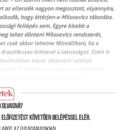
t az ellenzék nagyon megosztott, olyannyira,
lkodik, hogy áttérjen-e Milosevics táborába.
ssági fellépés sem. Egyre kisebb a
eg lehet dönteni Milosevics rendszerét,
t csak akkor lehetne félreállítani, ha a
drasztikusan érintené a lakosságot. Ezért is
közelmúltban hamis dinárokat találtak
zolgálta. A jövőben azonban a bombázások
 módszerekre még lehet számítani.
 olvasná?
ne előfizetést követően belépéssel elér.
lapot az újságárusoknál.