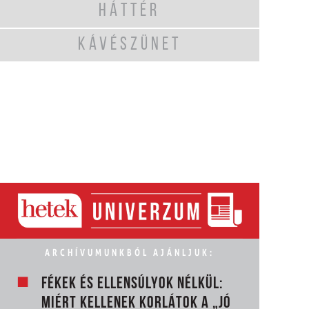
HÁTTÉR
KÁVÉSZÜNET
ARCHÍVUMUNKBÓL AJÁNLJUK:
FÉKEK ÉS ELLENSÚLYOK NÉLKÜL:
MIÉRT KELLENEK KORLÁTOK A „JÓ