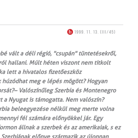
1999. 11. 13. (III/45)
 vált a déli régió, "csupán" tüntetésekről,
ól hallani. Múlt héten viszont nem titkolt
a lett a hivatalos fizetőeszköz
k húzódhat meg e lépés mögött? Hogyan
orsát?– Valószínűleg Szerbia és Montenegro
t a Nyugat is támogatta. Nem valószín?
erbia beleegyezése nélkül meg merte volna
ennyi fél számára előnyökkel jár. Egy
ormon állnak a szerbek és az amerikaiak, s ez
Szerbiának előnye származik az újonnan