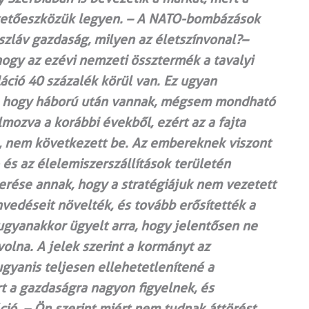
fizetőeszközük legyen. – A NATO-bombázások
szláv gazdaság, milyen az életszínvonal?–
ogy az ezévi nemzeti össztermék a tavalyi
láció 40 százalék körül van. Ez ugyan
k, hogy háború után vannak, mégsem mondható
mozva a korábbi évekből, ezért az a fajta
, nem következett be. Az embereknek viszont
 és az élelemiszerszállítások területén
erése annak, hogy a stratégiájuk nem vezetett
nvedéseit növelték, és tovább erősítették a
ugyanakkor ügyelt arra, hogy jelentősen ne
olna. A jelek szerint a kormányt az
ugyanis teljesen ellehetetlenítené a
rt a gazdaságra nagyon figyelnek, és
ció. – Ön szerint miért nem tudnak áttörést