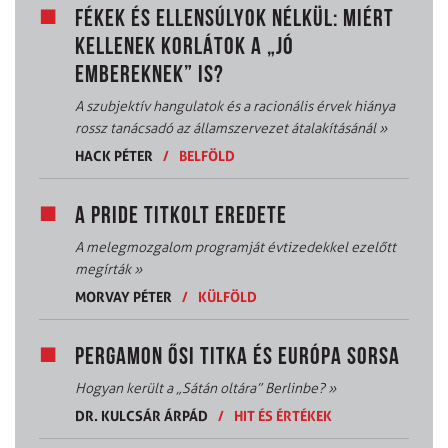
FÉKEK ÉS ELLENSÚLYOK NÉLKÜL: MIÉRT
KELLENEK KORLÁTOK A „JÓ
EMBEREKNEK” IS?
A szubjektív hangulatok és a racionális érvek hiánya
rossz tanácsadó az államszervezet átalakításánál
»
HACK PÉTER
/
BELFÖLD
A PRIDE TITKOLT EREDETE
A melegmozgalom programját évtizedekkel ezelőtt
megírták
»
MORVAY PÉTER
/
KÜLFÖLD
PERGAMON ŐSI TITKA ÉS EURÓPA SORSA
Hogyan került a „Sátán oltára” Berlinbe?
»
DR. KULCSÁR ÁRPÁD
/
HIT ÉS ÉRTÉKEK