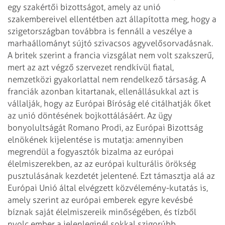
egy szakértői
bizottságot, amely az unió
szakembereivel ellentétben azt állapította meg, hogy a
szigetországban továbbra is fennáll a veszélye a
marhaállományt sújtó szivacsos
agyvelősorvadásnak.
A britek szerint a francia vizsgálat nem volt szakszerű,
mert az
azt végző szervezet rendkívül fiatal,
nemzetközi gyakorlattal nem rendelkező társaság.
A
franciák azonban kitartanak, ellenállásukkal azt is
vállalják, hogy az Európai Bíróság
elé citálhatják őket
az unió döntésének bojkottálásáért.
Az ügy
bonyolultságát Romano Prodi, az Európai Bizottság
elnökének kijelentése is
mutatja: amennyiben
megrendül a fogyasztók bizalma az európai
élelmiszerekben, az az
európai kulturális örökség
pusztulásának kezdetét jelentené. Ezt támasztja alá
az
Európai Unió által elvégzett közvélemény-kutatás is,
amely szerint az európai
emberek egyre kevésbé
bíznak saját élelmiszereik minőségében, és tízből
nyolc
ember a jelenleginél sokkal szigorúbb