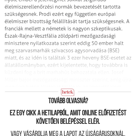
élelmiszerellenőrzési normák bevezetését
tartotta
szükségesnek. Prodi ezért egy független európai
élelmiszer bizottság felállítását
tartja szükségesnek.
A
franciák mellett a németek is nagyon szkeptikusak.
Észak-Rajna-Vesztfália zöldpárti
mezőgazdasági
minisztere nyilatkozata szerint eddig 50 ember halt
meg szarvasmarhák
szivacsos agysorvadása (BSE)
miatt, és az idén is találtak 3 ezer heveny BSE-esetet az
állatállományban, ezért kijelentette, hogy továbbra is
küzdeni fog a brit marhahús
behozatala ellen. Josef
Miller bajor mezőgazdasági miniszter szerint, amíg újra
meg újra
beteg állatokat találnak, az importtilalom
feloldása felelőtlenség az Európai Unió
részéről.
Tovább olvasná?
Ez egy cikk a hetilapból, amit online előfizetést
követően belépéssel elér.
Vagy vásárolja meg a lapot az újságárusoknál.