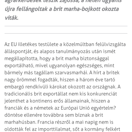
agrárkérdések teszik zajossá, a héten ugyanis
újra fellángoltak a brit marha-bojkott okozta
viták.
Az EU illetékes testülete a közelmúltban felülvizsgálta
álláspontját, és
alapos tanulmányozás után ismét
megállapította, hogy a brit marha biztonsággal
exportálható, mivel ugyanolyan egészséges, mint
bármely más tagállam szarvasmarhái.
A hírt a britek
nagy örömmel fogadták, hiszen a három éve tartó
embargó rendkívüli
károkat okozott az országnak. A
tradicionális brit exportállat nem kis konkurenciát
jelenthet a kontinens erős államainak, hiszen a
franciák és a németek az Európai Unió
egyértelm?
döntése ellenére továbbra sem bíznak a brit
marhahúsban. Francia részről
a mai napig nem is
oldották fel az importtilalmat, sőt a kormány felkért