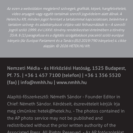
Az ezen a weboldalon megjelenő szövegek, grafikák, képek, hangfelvételek,
video anyagok vagy egyéb tartalmak szerzői jogvédelem alatt állnak. A
Hetek.hu Kft. minden jogot fenntart a tartalommal kapcsolatosan, beleértve a
tartalom szöveg- és adatbányászat céljára való felhasználását is – A szerzői
jogról szóló 1999. évi LXXVI. törvény rendelkezései értelmében a törvény
35/A. § (1) paragrafusa és a digitális szolgáltatások piacairól szóló európai
irányelv (Az Európai Parlament és a Tanács (EU) 2019/790 Irányelve) 4. cikke
alapján. © 2026 HETEK.HU Kft.
Nemzeti Média - és Hírközlési Hatóság, 1525 Budapest,
Pf. 75. | +36 1 457 7100 (telefon) | +36 1 356 5520
(fax) |
info@nmhh.hu
| www.nmhh.hu
Alapító-főszerkesztő: Németh Sándor - Founder Editor in
Chief: Németh Sándor. Kérdéseit, észrevételeit kérjük írja
meg címünkre:
hetek@hetek.hu
. - The photos contained in
the AP photo service may not be published and
redistributed without the prior written authority of the
Associated Press. All Rights Reserved. - Az AP fotószolgálat