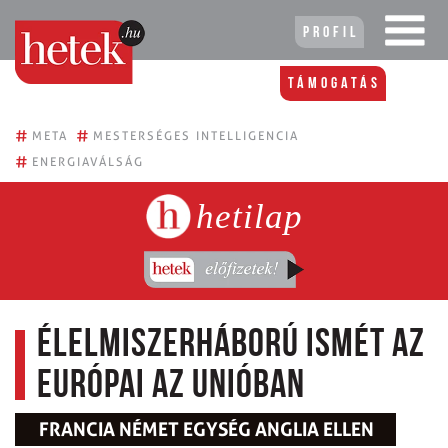
Profil
Támogatás
#
#
META
MESTERSÉGES INTELLIGENCIA
#
ENERGIAVÁLSÁG
hetilap
Élelmiszerháború ismét az
Európai az Unióban
FRANCIA NÉMET EGYSÉG ANGLIA ELLEN