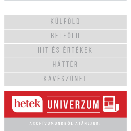
KÜLFÖLD
BELFÖLD
HIT ÉS ÉRTÉKEK
HÁTTÉR
KÁVÉSZÜNET
ARCHÍVUMUNKBÓL AJÁNLJUK: