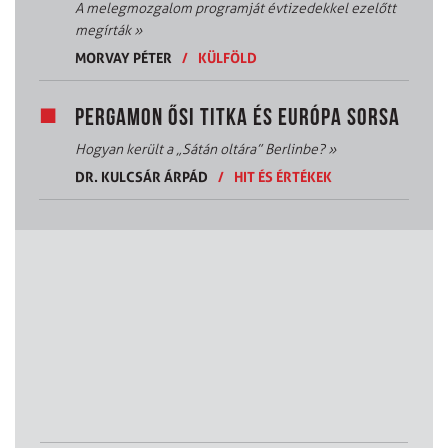
A melegmozgalom programját évtizedekkel ezelőtt
megírták
»
MORVAY PÉTER
/
KÜLFÖLD
PERGAMON ŐSI TITKA ÉS EURÓPA SORSA
Hogyan került a „Sátán oltára” Berlinbe?
»
DR. KULCSÁR ÁRPÁD
/
HIT ÉS ÉRTÉKEK