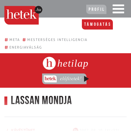
Profil
Támogatás
#
#
META
MESTERSÉGES INTELLIGENCIA
#
ENERGIAVÁLSÁG
hetilap
Lassan mondja
/
KÁVÉSZÜNET
2007. 08. 10. (XI/32)