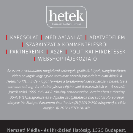
KAPCSOLAT
MÉDIAAJÁNLAT
ADATVÉDELEM
SZABÁLYZAT A KOMMENTELÉSRŐL
PARTNEREINK
ÁSZF
POLITIKAI HIRDETÉSEK
WEBSHOP TÁJÉKOZTATÓ
Az ezen a weboldalon megjelenő szövegek, grafikák, képek, hangfelvételek,
video anyagok vagy egyéb tartalmak szerzői jogvédelem alatt állnak. A
Hetek.hu Kft. minden jogot fenntart a tartalommal kapcsolatosan, beleértve a
tartalom szöveg- és adatbányászat céljára való felhasználását is – A szerzői
jogról szóló 1999. évi LXXVI. törvény rendelkezései értelmében a törvény
35/A. § (1) paragrafusa és a digitális szolgáltatások piacairól szóló európai
irányelv (Az Európai Parlament és a Tanács (EU) 2019/790 Irányelve) 4. cikke
alapján. © 2026 HETEK.HU Kft.
Nemzeti Média - és Hírközlési Hatóság, 1525 Budapest,