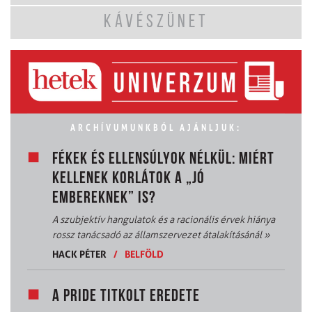
KÁVÉSZÜNET
ARCHÍVUMUNKBÓL AJÁNLJUK:
FÉKEK ÉS ELLENSÚLYOK NÉLKÜL: MIÉRT
KELLENEK KORLÁTOK A „JÓ
EMBEREKNEK” IS?
A szubjektív hangulatok és a racionális érvek hiánya
rossz tanácsadó az államszervezet átalakításánál
»
HACK PÉTER
/
BELFÖLD
A PRIDE TITKOLT EREDETE