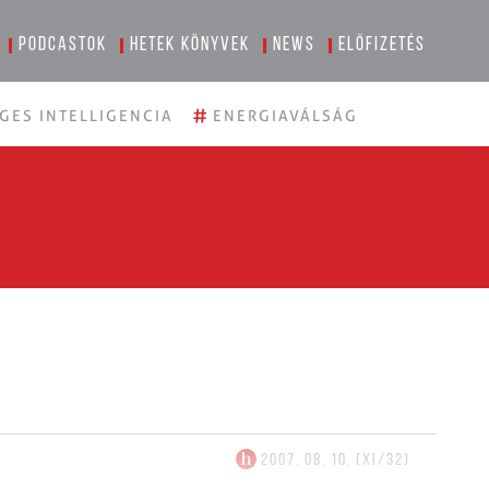
Podcastok
Hetek könyvek
News
Előfizetés
#
GES INTELLIGENCIA
ENERGIAVÁLSÁG
2007. 08. 10. (XI/32)