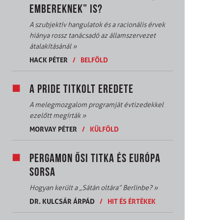
EMBEREKNEK” IS?
A szubjektív hangulatok és a racionális érvek
hiánya rossz tanácsadó az államszervezet
átalakításánál
»
HACK PÉTER
/
BELFÖLD
A PRIDE TITKOLT EREDETE
A melegmozgalom programját évtizedekkel
ezelőtt megírták
»
MORVAY PÉTER
/
KÜLFÖLD
PERGAMON ŐSI TITKA ÉS EURÓPA
SORSA
Hogyan került a „Sátán oltára” Berlinbe?
»
DR. KULCSÁR ÁRPÁD
/
HIT ÉS ÉRTÉKEK