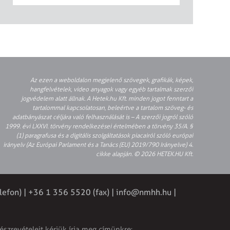
Az ezen a weboldalon megjelenő szövegek, grafikák, képek,
hangfelvételek, video anyagok vagy egyéb tartalmak szerzői
jogvédelem alatt állnak. A Hetek.hu Kft. minden jogot fenntart a
tartalommal kapcsolatosan, beleértve a tartalom szöveg- és
adatbányászat céljára való felhasználását is – A szerzői jogról szóló
1999. évi LXXVI. törvény rendelkezései értelmében a törvény 35/A. §
(1) paragrafusa és a digitális szolgáltatások piacairól szóló európai
irányelv (Az Európai Parlament és a Tanács (EU) 2019/790 Irányelve) 4.
cikke alapján. © 2026 HETEK.HU Kft.
lefon) | +36 1 356 5520 (fax) |
info@nmhh.hu
|
észrevételeit kérjük írja meg címünkre: