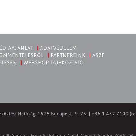
ÉDIAAJÁNLAT
ADATVÉDELEM
KOMMENTELÉSRŐL
PARTNEREINK
ÁSZF
ETÉSEK
WEBSHOP TÁJÉKOZTATÓ
rközlési Hatóság, 1525 Budapest, Pf. 75. | +36 1 457 7100 (te
émeth Sándor - Founder Editor in Chief: Németh Sándor. Kérdéseit, 