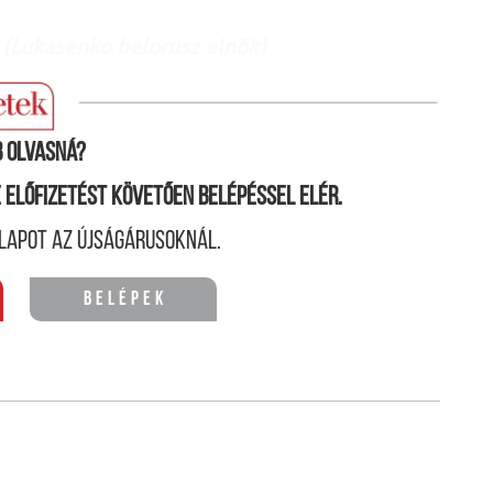
. (Lukasenko belorusz elnök)
 olvasná?
ne előfizetést követően belépéssel elér.
lapot az újságárusoknál.
Belépek