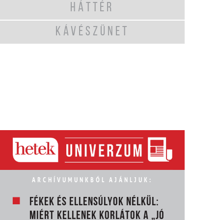
HÁTTÉR
KÁVÉSZÜNET
ARCHÍVUMUNKBÓL AJÁNLJUK:
FÉKEK ÉS ELLENSÚLYOK NÉLKÜL:
MIÉRT KELLENEK KORLÁTOK A „JÓ