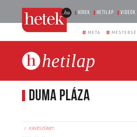
Hírek
Hetilap
Videók
#
#
META
MESTERSÉ
hetilap
Duma Pláza
/
KÁVÉSZÜNET