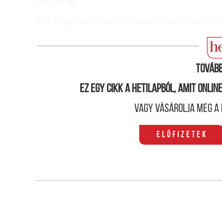
2007. 08. 15.
Két világnyelv van: az orosz és az amerikai
Tovább
Ez egy cikk a hetilapból, amit onli
Vagy vásárolja meg a 
Előfizetek