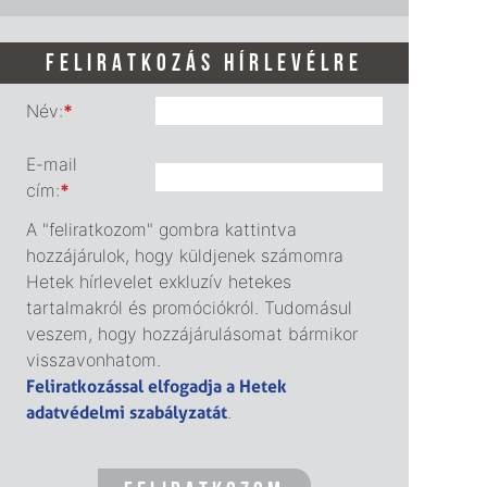
FELIRATKOZÁS HÍRLEVÉLRE
Név:
*
E-mail
cím:
*
A "feliratkozom" gombra kattintva
hozzájárulok, hogy küldjenek számomra
Hetek hírlevelet exkluzív hetekes
tartalmakról és promóciókról. Tudomásul
veszem, hogy hozzájárulásomat bármikor
visszavonhatom.
Feliratkozással elfogadja a Hetek
adatvédelmi szabályzatát
.