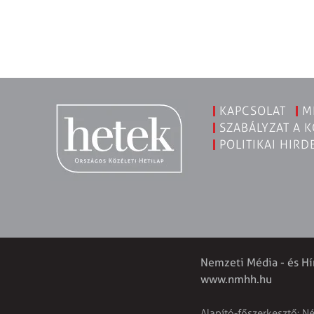
KAPCSOLAT
M
SZABÁLYZAT A 
POLITIKAI HIRD
Nemzeti Média - és Hí
www.nmhh.hu
Alapító-főszerkesztő: N