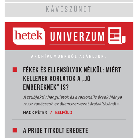
KÁVÉSZÜNET
ARCHÍVUMUNKBÓL AJÁNLJUK:
FÉKEK ÉS ELLENSÚLYOK NÉLKÜL: MIÉRT
KELLENEK KORLÁTOK A „JÓ
EMBEREKNEK” IS?
A szubjektív hangulatok és a racionális érvek hiánya
rossz tanácsadó az államszervezet átalakításánál
»
HACK PÉTER
/
BELFÖLD
A PRIDE TITKOLT EREDETE