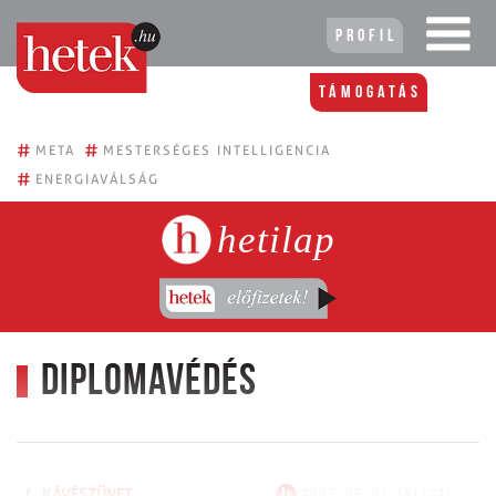
Profil
Támogatás
#
#
META
MESTERSÉGES INTELLIGENCIA
#
ENERGIAVÁLSÁG
hetilap
Diplomavédés
/
KÁVÉSZÜNET
2007. 06. 01. (XI/22)