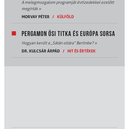
A melegmozgalom programját évtizedekkel ezelőtt
megírták
»
MORVAY PÉTER
/
KÜLFÖLD
PERGAMON ŐSI TITKA ÉS EURÓPA SORSA
Hogyan került a „Sátán oltára” Berlinbe?
»
DR. KULCSÁR ÁRPÁD
/
HIT ÉS ÉRTÉKEK