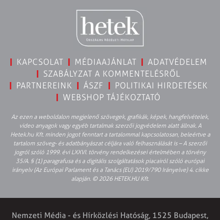
KAPCSOLAT
MÉDIAAJÁNLAT
ADATVÉDELEM
SZABÁLYZAT A KOMMENTELÉSRŐL
PARTNEREINK
ÁSZF
POLITIKAI HIRDETÉSEK
WEBSHOP TÁJÉKOZTATÓ
Az ezen a weboldalon megjelenő szövegek, grafikák, képek, hangfelvételek,
video anyagok vagy egyéb tartalmak szerzői jogvédelem alatt állnak. A
Hetek.hu Kft. minden jogot fenntart a tartalommal kapcsolatosan, beleértve a
tartalom szöveg- és adatbányászat céljára való felhasználását is – A szerzői
jogról szóló 1999. évi LXXVI. törvény rendelkezései értelmében a törvény
35/A. § (1) paragrafusa és a digitális szolgáltatások piacairól szóló európai
irányelv (Az Európai Parlament és a Tanács (EU) 2019/790 Irányelve) 4. cikke
alapján. © 2026 HETEK.HU Kft.
Nemzeti Média - és Hírközlési Hatóság, 1525 Budapest,