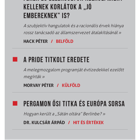
KELLENEK KORLÁTOK A „JÓ
EMBEREKNEK” IS?
A szubjektív hangulatok és a racionális érvek hiánya
rossz tanácsadó az államszervezet átalakításánál
»
HACK PÉTER
/
BELFÖLD
A PRIDE TITKOLT EREDETE
A melegmozgalom programját évtizedekkel ezelőtt
megírták
»
MORVAY PÉTER
/
KÜLFÖLD
PERGAMON ŐSI TITKA ÉS EURÓPA SORSA
Hogyan került a „Sátán oltára” Berlinbe?
»
DR. KULCSÁR ÁRPÁD
/
HIT ÉS ÉRTÉKEK