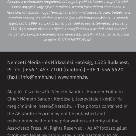
Az ezen a weboldalon megjelenő szövegek, grafikák, képek, hangfelvételek,
video anyagok vagy egyéb tartalmak szerzői jogvédelem alatt állnak. A
Hetek.hu Kft. minden jogot fenntart a tartalommal kapcsolatosan, beleértve a
tartalom szöveg- és adatbányászat céljára való felhasználását is – A szerzői
jogról szóló 1999. évi LXXVI. törvény rendelkezései értelmében a törvény
35/A. § (1) paragrafusa és a digitális szolgáltatások piacairól szóló európai
irányelv (Az Európai Parlament és a Tanács (EU) 2019/790 Irányelve) 4. cikke
alapján. © 2026 HETEK.HU Kft.
Nemzeti Média - és Hírközlési Hatóság, 1525 Budapest,
Pf. 75. | +36 1 457 7100 (telefon) | +36 1 356 5520
(fax) |
info@nmhh.hu
| www.nmhh.hu
Alapító-főszerkesztő: Németh Sándor - Founder Editor in
Chief: Németh Sándor. Kérdéseit, észrevételeit kérjük írja
meg címünkre:
hetek@hetek.hu
. - The photos contained in
the AP photo service may not be published and
redistributed without the prior written authority of the
Associated Press. All Rights Reserved. - Az AP fotószolgálat
fotóit nem lehet leközölni vagy újrafelhasználni az AP