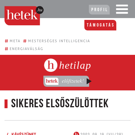
Profil
Támogatás
#
#
META
MESTERSÉGES INTELLIGENCIA
#
ENERGIAVÁLSÁG
hetilap
Sikeres elsőszülöttek
/
KÁVÉSZÜNET
2003. 09. 19. (VII/38)