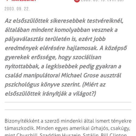
2003. 09. 22.
Az elsőszülöttek sikeresebbek testvéreiknél,
általában mindent komolyabban vesznek a
pályaválasztás területén is, ezért jobb
eredmények elérésére hajlamosak. A középső
gyerekek erőssége, hogy szociálisan
nyitottabbak, a legkisebbek pedig gyakran a
család manipulátorai Michael Grose ausztrál
pszichológus könyve szerint. (Miért az
elsőszülöttek irányítják a világot?)
Bizonyítékként a szerző mindenki által ismert tényekre
támaszkodik. Minden egyes amerikai űrhajós, csakúgy,
mint Churchill, Szaddám Huszein, Sztálin, Bill Clinton,