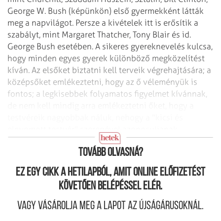
George W. Bush (képünkön) első gyermekként látták
meg a napvilágot. Persze a kivételek itt is erősítik a
szabályt, mint Margaret Thatcher, Tony Blair és id.
George Bush esetében. A sikeres gyereknevelés kulcsa,
hogy minden egyes gyerek különböző megközelítést
kíván. Az elsőket biztatni kell terveik végrehajtására; a
középsőket emlékeztetni, hogy az ő véleményük is
fontos; a legkisebbek folyamatos figyelmet kívánnak,
de nem kell mindig arra emlékeztetni őket, hogy a
testvéreik nagyobbak náluk, nehogy a "kicsi és
elnyomott testvér" szerepével azonosuljanak.
(Gala.net)
Tovább olvasná?
Ez egy cikk a hetilapból, amit online előfizetést
követően belépéssel elér.
Vagy vásárolja meg a lapot az újságárusoknál.