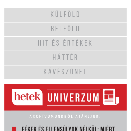
KÜLFÖLD
BELFÖLD
HIT ÉS ÉRTÉKEK
HÁTTÉR
KÁVÉSZÜNET
ARCHÍVUMUNKBÓL AJÁNLJUK:
FÉKEK ÉS ELLENSÚLYOK NÉLKÜL: MIÉRT