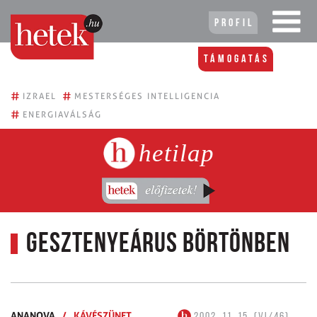
Profil
Támogatás
#
#
IZRAEL
MESTERSÉGES INTELLIGENCIA
#
ENERGIAVÁLSÁG
hetilap
Gesztenyeárus börtönben
ANANOVA
/
KÁVÉSZÜNET
2002. 11. 15. (VI/46)