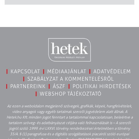
KAPCSOLAT
MÉDIAAJÁNLAT
ADATVÉDELEM
SZABÁLYZAT A KOMMENTELÉSRŐL
PARTNEREINK
ÁSZF
POLITIKAI HIRDETÉSEK
WEBSHOP TÁJÉKOZTATÓ
Az ezen a weboldalon megjelenő szövegek, grafikák, képek, hangfelvételek,
video anyagok vagy egyéb tartalmak szerzői jogvédelem alatt állnak. A
Hetek.hu Kft. minden jogot fenntart a tartalommal kapcsolatosan, beleértve a
tartalom szöveg- és adatbányászat céljára való felhasználását is – A szerzői
jogról szóló 1999. évi LXXVI. törvény rendelkezései értelmében a törvény
35/A. § (1) paragrafusa és a digitális szolgáltatások piacairól szóló európai