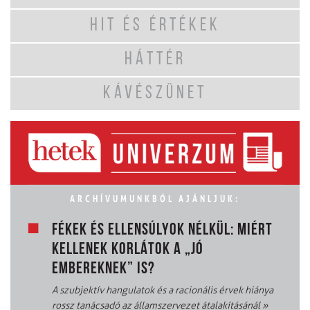
HIT ÉS ÉRTÉKEK
HÁTTÉR
KÁVÉSZÜNET
ARCHÍVUMUNKBÓL AJÁNLJUK:
FÉKEK ÉS ELLENSÚLYOK NÉLKÜL: MIÉRT
KELLENEK KORLÁTOK A „JÓ
EMBEREKNEK” IS?
A szubjektív hangulatok és a racionális érvek hiánya
rossz tanácsadó az államszervezet átalakításánál
»