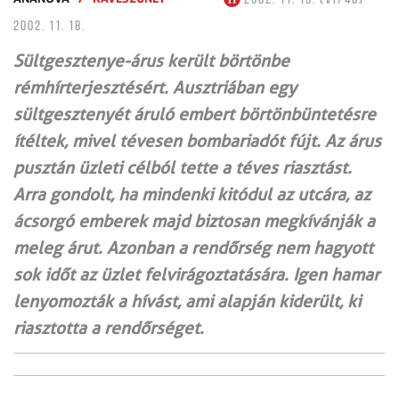
2002. 11. 18.
Sültgesztenye-árus került börtönbe
rémhírterjesztésért. Ausztriában egy
sültgesztenyét áruló embert börtönbüntetésre
ítéltek, mivel tévesen bombariadót fújt. Az árus
pusztán üzleti célból tette a téves riasztást.
Arra gondolt, ha mindenki kitódul az utcára, az
ácsorgó emberek majd biztosan megkívánják a
meleg árut. Azonban a rendőrség nem hagyott
sok időt az üzlet felvirágoztatására. Igen hamar
lenyomozták a hívást, ami alapján kiderült, ki
riasztotta a rendőrséget.