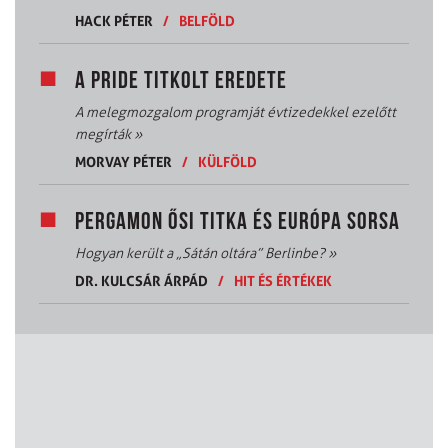
HACK PÉTER
/
BELFÖLD
A PRIDE TITKOLT EREDETE
A melegmozgalom programját évtizedekkel ezelőtt
megírták
»
MORVAY PÉTER
/
KÜLFÖLD
PERGAMON ŐSI TITKA ÉS EURÓPA SORSA
Hogyan került a „Sátán oltára” Berlinbe?
»
DR. KULCSÁR ÁRPÁD
/
HIT ÉS ÉRTÉKEK