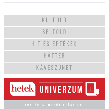
KÜLFÖLD
BELFÖLD
HIT ÉS ÉRTÉKEK
HÁTTÉR
KÁVÉSZÜNET
ARCHÍVUMUNKBÓL AJÁNLJUK: