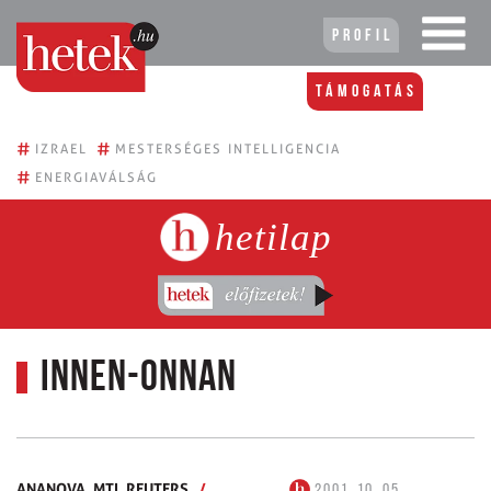
Profil
Támogatás
#
#
IZRAEL
MESTERSÉGES INTELLIGENCIA
#
ENERGIAVÁLSÁG
hetilap
INNEN-ONNAN
ANANOVA,
MTI,
REUTERS
/
2001. 10. 05.