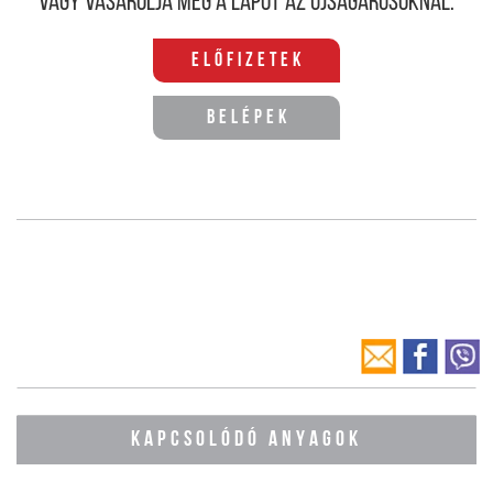
Vagy vásárolja meg a lapot az újságárusoknál.
Előfizetek
Belépek
KAPCSOLÓDÓ ANYAGOK