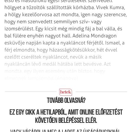
első és másodfokú égési sérüléseket szenvedett
hölgyet a tűzoltók szállították kórházba. Vivek Kumra,
a hölgy kezelőorvosa azt mondta, igen nagy szerencse,
hogy nem szenvedett semmilyen szív- vagy
izomsérülést. Egy kicsit még mindig fáj a bal válla, és
bal fülére enyhén nagyot hall. Adelina Mondragon
esküvője napján kapta a nyakláncot férjétől. Ismael, a
férj elmondta, hogy házasságkötésükkor, hét évvel
ezelőtt cseréltek nyakláncot, nevük a másik
nyakláncán lévő medál hátába lett bevésve. Azt
mondta, egy ilyen esemény után biztos, hogy
elmennek templomba. (Ananova)
Évtizedekig nőnek adta ki magát
Tovább olvasná?
Ez egy cikk a hetilapból, amit online előfizetést
követően belépéssel elér.