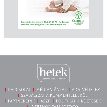
KAPCSOLAT
MÉDIAAJÁNLAT
ADATVÉDELEM
SZABÁLYZAT A KOMMENTELÉSRŐL
PARTNEREINK
ÁSZF
POLITIKAI HIRDETÉSEK
WEBSHOP TÁJÉKOZTATÓ