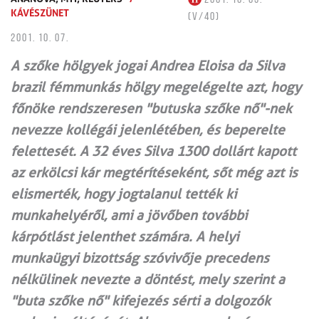
KÁVÉSZÜNET
(V/40)
2001. 10. 07.
A szőke hölgyek jogai Andrea Eloisa da Silva
brazil fémmunkás hölgy megelégelte azt, hogy
főnöke rendszeresen "butuska szőke nő"-nek
nevezze kollégái jelenlétében, és beperelte
felettesét. A 32 éves Silva 1300 dollárt kapott
az erkölcsi kár megtérítéseként, sőt még azt is
elismerték, hogy jogtalanul tették ki
munkahelyéről, ami a jövőben további
kárpótlást jelenthet számára. A helyi
munkaügyi bizottság szóvivője precedens
nélkülinek nevezte a döntést, mely szerint a
"buta szőke nő" kifejezés sérti a dolgozók