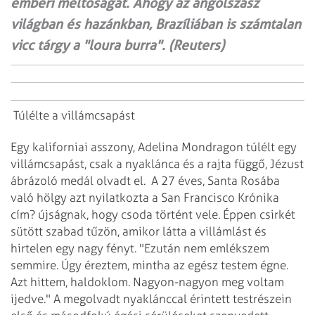
emberi méltóságát. Ahogy az angolszász
világban és hazánkban, Brazíliában is számtalan
vicc tárgy a "loura burra". (Reuters)
Túlélte a villámcsapást
Egy kaliforniai asszony, Adelina Mondragon túlélt egy
villámcsapást, csak a nyaklánca és a rajta függő, Jézust
ábrázoló medál olvadt el.
A 27 éves, Santa Rosába
való hölgy azt nyilatkozta a San Francisco Krónika
cím? újságnak, hogy csoda történt vele. Éppen csirkét
sütött szabad tűzön, amikor látta a villámlást és
hirtelen egy nagy fényt. "Ezután nem emlékszem
semmire. Úgy éreztem, mintha az egész testem égne.
Azt hittem, haldoklom. Nagyon-nagyon meg voltam
ijedve." A megolvadt nyaklánccal érintett testrészein