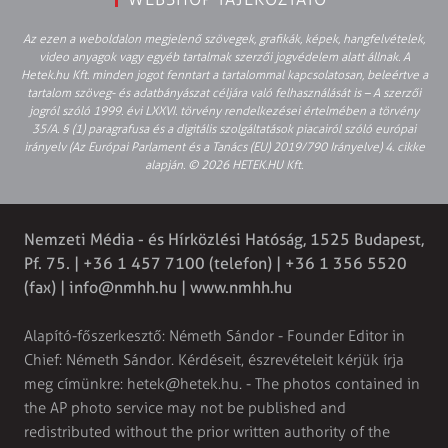
Az ezen a weboldalon megjelenő szövegek, grafikák, képek, hangfelvételek,
video anyagok vagy egyéb tartalmak szerzői jogvédelem alatt állnak. A
Hetek.hu Kft. minden jogot fenntart a tartalommal kapcsolatosan, beleértve a
tartalom szöveg- és adatbányászat céljára való felhasználását is – A szerzői
jogról szóló 1999. évi LXXVI. törvény rendelkezései értelmében a törvény
35/A. § (1) paragrafusa és a digitális szolgáltatások piacairól szóló európai
irányelv (Az Európai Parlament és a Tanács (EU) 2019/790 Irányelve) 4. cikke
alapján. © 2026 HETEK.HU Kft.
Nemzeti Média - és Hírközlési Hatóság, 1525 Budapest,
Pf. 75. | +36 1 457 7100 (telefon) | +36 1 356 5520
(fax) |
info@nmhh.hu
| www.nmhh.hu
Alapító-főszerkesztő: Németh Sándor - Founder Editor in
Chief: Németh Sándor. Kérdéseit, észrevételeit kérjük írja
meg címünkre:
hetek@hetek.hu
. - The photos contained in
the AP photo service may not be published and
redistributed without the prior written authority of the