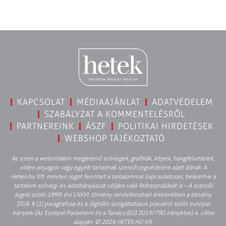
KAPCSOLAT
MÉDIAAJÁNLAT
ADATVÉDELEM
SZABÁLYZAT A KOMMENTELÉSRŐL
PARTNEREINK
ÁSZF
POLITIKAI HIRDETÉSEK
WEBSHOP TÁJÉKOZTATÓ
Az ezen a weboldalon megjelenő szövegek, grafikák, képek, hangfelvételek,
video anyagok vagy egyéb tartalmak szerzői jogvédelem alatt állnak. A
Hetek.hu Kft. minden jogot fenntart a tartalommal kapcsolatosan, beleértve a
tartalom szöveg- és adatbányászat céljára való felhasználását is – A szerzői
jogról szóló 1999. évi LXXVI. törvény rendelkezései értelmében a törvény
35/A. § (1) paragrafusa és a digitális szolgáltatások piacairól szóló európai
irányelv (Az Európai Parlament és a Tanács (EU) 2019/790 Irányelve) 4. cikke
alapján. © 2026 HETEK.HU Kft.