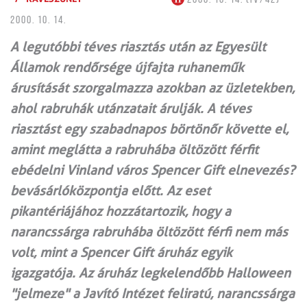
2000. 10. 14.
A legutóbbi téves riasztás után az Egyesült
Államok rendőrsége újfajta ruhaneműk
árusítását szorgalmazza azokban az üzletekben,
ahol rabruhák utánzatait árulják. A téves
riasztást egy szabadnapos börtönőr követte el,
amint meglátta a rabruhába öltözött férfit
ebédelni Vinland város Spencer Gift elnevezés?
bevásárlóközpontja előtt. Az eset
pikantériájához hozzátartozik, hogy a
narancssárga rabruhába öltözött férfi nem más
volt, mint a Spencer Gift áruház egyik
igazgatója. Az áruház legkelendőbb Halloween
"jelmeze" a Javító Intézet feliratú, narancssárga