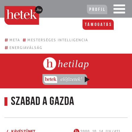
Profil
Támogatás
#
#
META
MESTERSÉGES INTELLIGENCIA
#
ENERGIAVÁLSÁG
hetilap
Szabad a gazda
/
KÁVÉSZÜNET
2000. 10. 14. (IV/42)