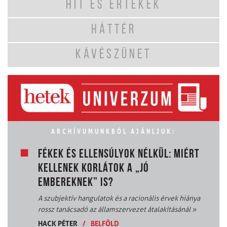
HIT ÉS ÉRTÉKEK
HÁTTÉR
KÁVÉSZÜNET
ARCHÍVUMUNKBÓL AJÁNLJUK:
FÉKEK ÉS ELLENSÚLYOK NÉLKÜL: MIÉRT
KELLENEK KORLÁTOK A „JÓ
EMBEREKNEK” IS?
A szubjektív hangulatok és a racionális érvek hiánya
rossz tanácsadó az államszervezet átalakításánál
»
HACK PÉTER
/
BELFÖLD