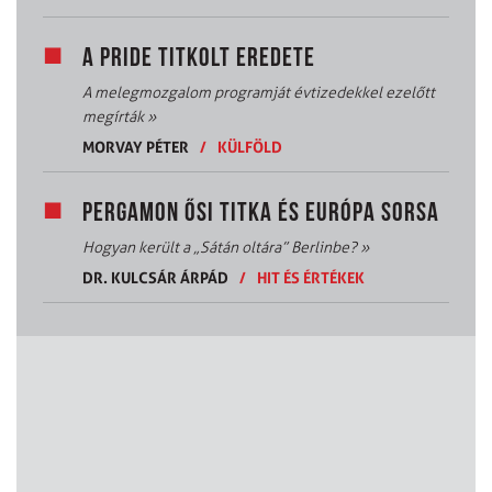
A PRIDE TITKOLT EREDETE
A melegmozgalom programját évtizedekkel ezelőtt
megírták
»
MORVAY PÉTER
/
KÜLFÖLD
PERGAMON ŐSI TITKA ÉS EURÓPA SORSA
Hogyan került a „Sátán oltára” Berlinbe?
»
DR. KULCSÁR ÁRPÁD
/
HIT ÉS ÉRTÉKEK