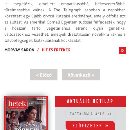
is megelőzik, emellett empatikusabbá, békeszeretőbbé,
türelmesebbé válnak. A The Telegraph azonban a napokban
közzétett egy újabb orvosi kutatási eredményt, amely cáfolja ezt
az állítást. Az amerikai Cornell Egyetem tudósai felfedezték, hogy
a hosszan tartó vegetáriánus étrend olyan genetikai
változásokhoz vezethet, amelyek drasztikusan növelik a rák és a
szívbetegségek kialakulásának kockázatát.
MORVAY SÁRON
/
HIT ÉS ÉRTÉKEK
« Előző
Következő »
Aktuális hetilap