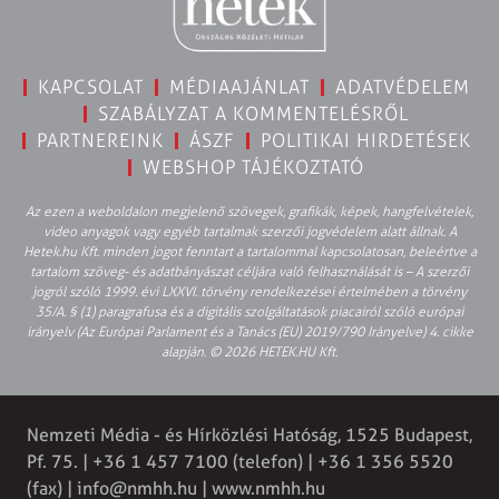
KAPCSOLAT
MÉDIAAJÁNLAT
ADATVÉDELEM
SZABÁLYZAT A KOMMENTELÉSRŐL
PARTNEREINK
ÁSZF
POLITIKAI HIRDETÉSEK
WEBSHOP TÁJÉKOZTATÓ
Az ezen a weboldalon megjelenő szövegek, grafikák, képek, hangfelvételek,
video anyagok vagy egyéb tartalmak szerzői jogvédelem alatt állnak. A
Hetek.hu Kft. minden jogot fenntart a tartalommal kapcsolatosan, beleértve a
tartalom szöveg- és adatbányászat céljára való felhasználását is – A szerzői
jogról szóló 1999. évi LXXVI. törvény rendelkezései értelmében a törvény
35/A. § (1) paragrafusa és a digitális szolgáltatások piacairól szóló európai
irányelv (Az Európai Parlament és a Tanács (EU) 2019/790 Irányelve) 4. cikke
alapján. © 2026 HETEK.HU Kft.
Nemzeti Média - és Hírközlési Hatóság, 1525 Budapest,
Pf. 75. | +36 1 457 7100 (telefon) | +36 1 356 5520
(fax) |
info@nmhh.hu
| www.nmhh.hu