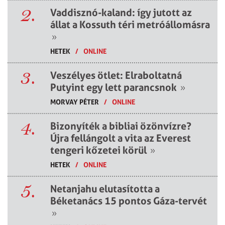
2.
Vaddisznó-kaland: így jutott az
állat a Kossuth téri metróállomásra
»
HETEK
/
ONLINE
3.
Veszélyes ötlet: Elraboltatná
Putyint egy lett parancsnok
»
MORVAY PÉTER
/
ONLINE
4.
Bizonyíték a bibliai özönvízre?
Újra fellángolt a vita az Everest
tengeri kőzetei körül
»
HETEK
/
ONLINE
5.
Netanjahu elutasította a
Béketanács 15 pontos Gáza-tervét
»