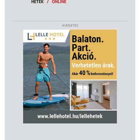
HETEK
/
ONLINE
HIRDETÉS