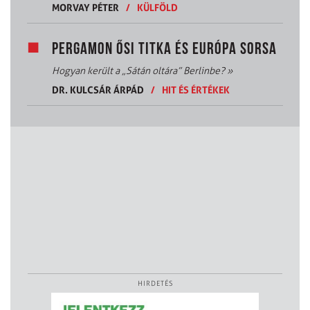
MORVAY PÉTER
/
KÜLFÖLD
PERGAMON ŐSI TITKA ÉS EURÓPA SORSA
Hogyan került a „Sátán oltára” Berlinbe?
»
DR. KULCSÁR ÁRPÁD
/
HIT ÉS ÉRTÉKEK
HIRDETÉS