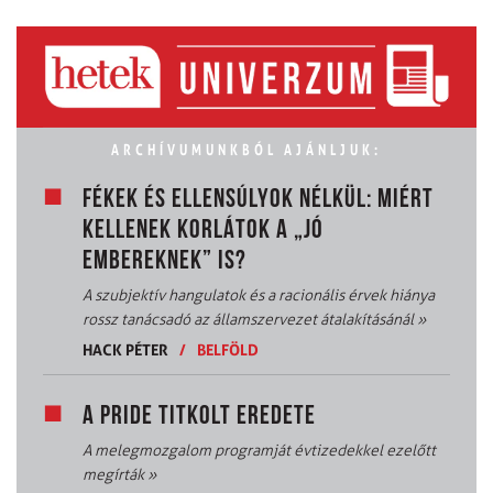
ARCHÍVUMUNKBÓL AJÁNLJUK:
FÉKEK ÉS ELLENSÚLYOK NÉLKÜL: MIÉRT
KELLENEK KORLÁTOK A „JÓ
EMBEREKNEK” IS?
A szubjektív hangulatok és a racionális érvek hiánya
rossz tanácsadó az államszervezet átalakításánál
»
HACK PÉTER
/
BELFÖLD
A PRIDE TITKOLT EREDETE
A melegmozgalom programját évtizedekkel ezelőtt
megírták
»