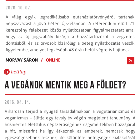
2020. 10. 07.
A világ egyik legradikálisabb eutanáziatörvényéről tartanak
népszavazást a jövő héten Új-Zélandon. A referendum előtt 21
keresztény felekezet közös nyilatkozatban figyelmeztetett arra,
hogy az új jogszabály kizárja a hozzátartozókat a végzetes
döntésből, és az orvosok kizárólag a beteg nyilatkozatát veszik
figyelembe, amelyet legkésőbb 48 órán belül végre is hajtanak.
MORVAY SÁRON
/
ONLINE
hetilap
A VEGÁNOK MENTIK MEG A FÖLDET?
2016. 04. 14.
Viharosan terjed a nyugati társadalmakban a vegetarianizmus és
veganizmus – állítja egy tavaly év végén megjelent tanulmány. A
húsmentes életstílus népszerűségéhez nagymértékben hozzájárul
a hit, miszerint ha így étkeznek az emberek, nemcsak hogy
egészségesebbek lesznek, de különféle betegségek kialakulását