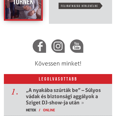
Kövessen minket!
LEGOLVASOTTABB
1.
„A nyakába szúrták be” – Súlyos
vádak és biztonsági aggályok a
Sziget DJ-show-ja után
»
HETEK
/
ONLINE