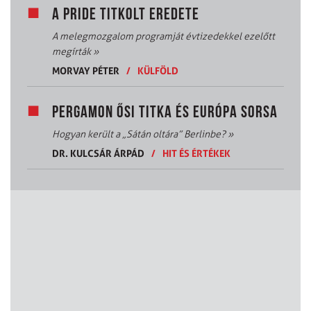
A PRIDE TITKOLT EREDETE
A melegmozgalom programját évtizedekkel ezelőtt
megírták
»
MORVAY PÉTER
/
KÜLFÖLD
PERGAMON ŐSI TITKA ÉS EURÓPA SORSA
Hogyan került a „Sátán oltára” Berlinbe?
»
DR. KULCSÁR ÁRPÁD
/
HIT ÉS ÉRTÉKEK