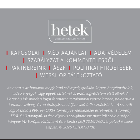
KAPCSOLAT
MÉDIAAJÁNLAT
ADATVÉDELEM
SZABÁLYZAT A KOMMENTELÉSRŐL
PARTNEREINK
ÁSZF
POLITIKAI HIRDETÉSEK
WEBSHOP TÁJÉKOZTATÓ
Az ezen a weboldalon megjelenő szövegek, grafikák, képek, hangfelvételek,
video anyagok vagy egyéb tartalmak szerzői jogvédelem alatt állnak. A
Hetek.hu Kft. minden jogot fenntart a tartalommal kapcsolatosan, beleértve a
tartalom szöveg- és adatbányászat céljára való felhasználását is – A szerzői
jogról szóló 1999. évi LXXVI. törvény rendelkezései értelmében a törvény
35/A. § (1) paragrafusa és a digitális szolgáltatások piacairól szóló európai
irányelv (Az Európai Parlament és a Tanács (EU) 2019/790 Irányelve) 4. cikke
alapján. © 2026 HETEK.HU Kft.