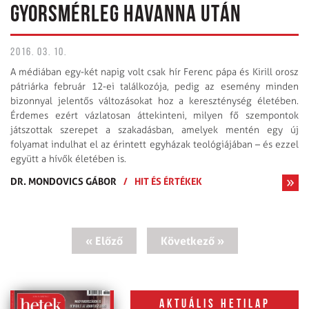
GYORSMÉRLEG HAVANNA UTÁN
2016. 03. 10.
A médiában egy-két napig volt csak hír Ferenc pápa és Kirill orosz
pátriárka február 12-ei találkozója, pedig az esemény minden
bizonnyal jelentős változásokat hoz a kereszténység életében.
Érdemes ezért vázlatosan áttekinteni, milyen fő szempontok
játszottak szerepet a szakadásban, amelyek mentén egy új
folyamat indulhat el az érintett egyházak teológiájában – és ezzel
együtt a hívők életében is.
DR. MONDOVICS GÁBOR
/
HIT ÉS ÉRTÉKEK
« Előző
Következő »
Aktuális hetilap