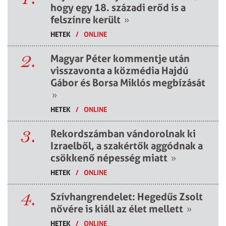
hogy egy 18. századi erőd is a
felszínre került
»
HETEK
/
ONLINE
2.
Magyar Péter kommentje után
visszavonta a közmédia Hajdú
Gábor és Borsa Miklós megbízását
»
HETEK
/
ONLINE
3.
Rekordszámban vándorolnak ki
Izraelből, a szakértők aggódnak a
csökkenő népesség miatt
»
HETEK
/
ONLINE
4.
Szívhangrendelet: Hegedűs Zsolt
nővére is kiáll az élet mellett
»
HETEK
/
ONLINE