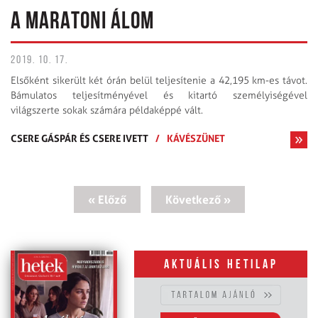
A MARATONI ÁLOM
2019. 10. 17.
Elsőként sikerült két órán belül teljesítenie a 42,195 km-es távot.
Bámulatos teljesítményével és kitartó személyiségével
világszerte sokak számára példaképpé vált.
CSERE GÁSPÁR ÉS CSERE IVETT
/
KÁVÉSZÜNET
« Előző
Következő »
Aktuális hetilap