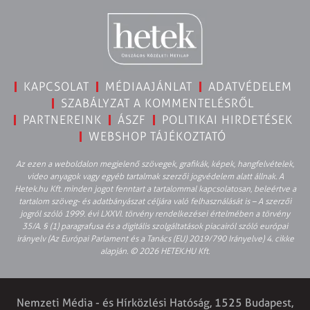
KAPCSOLAT
MÉDIAAJÁNLAT
ADATVÉDELEM
SZABÁLYZAT A KOMMENTELÉSRŐL
PARTNEREINK
ÁSZF
POLITIKAI HIRDETÉSEK
WEBSHOP TÁJÉKOZTATÓ
Az ezen a weboldalon megjelenő szövegek, grafikák, képek, hangfelvételek,
video anyagok vagy egyéb tartalmak szerzői jogvédelem alatt állnak. A
Hetek.hu Kft. minden jogot fenntart a tartalommal kapcsolatosan, beleértve a
tartalom szöveg- és adatbányászat céljára való felhasználását is – A szerzői
jogról szóló 1999. évi LXXVI. törvény rendelkezései értelmében a törvény
35/A. § (1) paragrafusa és a digitális szolgáltatások piacairól szóló európai
irányelv (Az Európai Parlament és a Tanács (EU) 2019/790 Irányelve) 4. cikke
alapján. © 2026 HETEK.HU Kft.
Nemzeti Média - és Hírközlési Hatóság, 1525 Budapest,