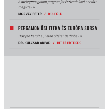
A melegmozgalom programját évtizedekkel ezelőtt
megírták
»
MORVAY PÉTER
/
KÜLFÖLD
PERGAMON ŐSI TITKA ÉS EURÓPA SORSA
Hogyan került a „Sátán oltára” Berlinbe?
»
DR. KULCSÁR ÁRPÁD
/
HIT ÉS ÉRTÉKEK