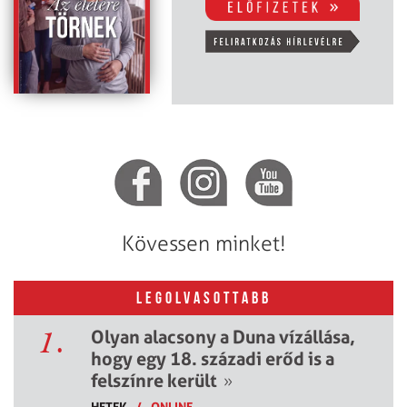
Kövessen minket!
LEGOLVASOTTABB
1.
Olyan alacsony a Duna vízállása,
hogy egy 18. századi erőd is a
felszínre került
»
HETEK
/
ONLINE