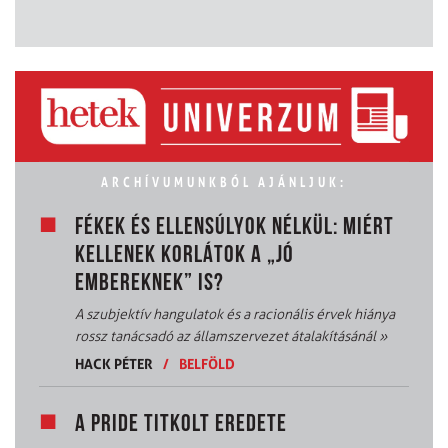
ARCHÍVUMUNKBÓL AJÁNLJUK:
FÉKEK ÉS ELLENSÚLYOK NÉLKÜL: MIÉRT
KELLENEK KORLÁTOK A „JÓ
EMBEREKNEK” IS?
A szubjektív hangulatok és a racionális érvek hiánya
rossz tanácsadó az államszervezet átalakításánál
»
HACK PÉTER
/
BELFÖLD
A PRIDE TITKOLT EREDETE