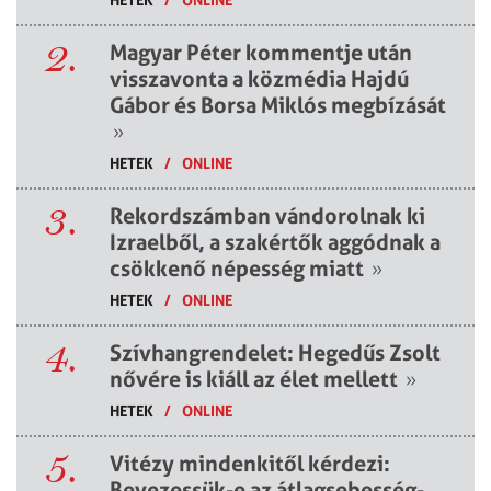
2.
Magyar Péter kommentje után
visszavonta a közmédia Hajdú
Gábor és Borsa Miklós megbízását
»
HETEK
/
ONLINE
3.
Rekordszámban vándorolnak ki
Izraelből, a szakértők aggódnak a
csökkenő népesség miatt
»
HETEK
/
ONLINE
4.
Szívhangrendelet: Hegedűs Zsolt
nővére is kiáll az élet mellett
»
HETEK
/
ONLINE
5.
Vitézy mindenkitől kérdezi:
Bevezessük-e az átlagsebesség-