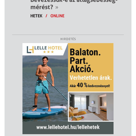
mérést?
»
HETEK
/
ONLINE
HIRDETÉS