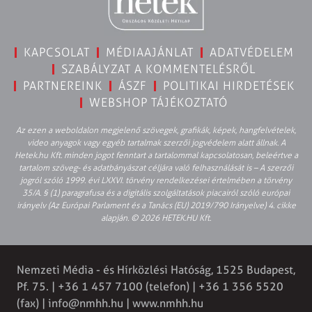
KAPCSOLAT
MÉDIAAJÁNLAT
ADATVÉDELEM
SZABÁLYZAT A KOMMENTELÉSRŐL
PARTNEREINK
ÁSZF
POLITIKAI HIRDETÉSEK
WEBSHOP TÁJÉKOZTATÓ
Az ezen a weboldalon megjelenő szövegek, grafikák, képek, hangfelvételek,
video anyagok vagy egyéb tartalmak szerzői jogvédelem alatt állnak. A
Hetek.hu Kft. minden jogot fenntart a tartalommal kapcsolatosan, beleértve a
tartalom szöveg- és adatbányászat céljára való felhasználását is – A szerzői
jogról szóló 1999. évi LXXVI. törvény rendelkezései értelmében a törvény
35/A. § (1) paragrafusa és a digitális szolgáltatások piacairól szóló európai
irányelv (Az Európai Parlament és a Tanács (EU) 2019/790 Irányelve) 4. cikke
alapján. © 2026 HETEK.HU Kft.
Nemzeti Média - és Hírközlési Hatóság, 1525 Budapest,
Pf. 75. | +36 1 457 7100 (telefon) | +36 1 356 5520
(fax) |
info@nmhh.hu
| www.nmhh.hu