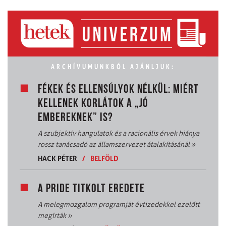
ARCHÍVUMUNKBÓL AJÁNLJUK:
FÉKEK ÉS ELLENSÚLYOK NÉLKÜL: MIÉRT
KELLENEK KORLÁTOK A „JÓ
EMBEREKNEK” IS?
A szubjektív hangulatok és a racionális érvek hiánya
rossz tanácsadó az államszervezet átalakításánál
»
HACK PÉTER
/
BELFÖLD
A PRIDE TITKOLT EREDETE
A melegmozgalom programját évtizedekkel ezelőtt
megírták
»