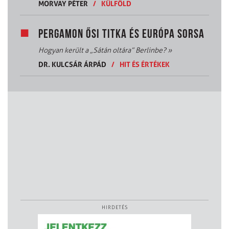
MORVAY PÉTER
/
KÜLFÖLD
PERGAMON ŐSI TITKA ÉS EURÓPA SORSA
Hogyan került a „Sátán oltára” Berlinbe?
»
DR. KULCSÁR ÁRPÁD
/
HIT ÉS ÉRTÉKEK
HIRDETÉS