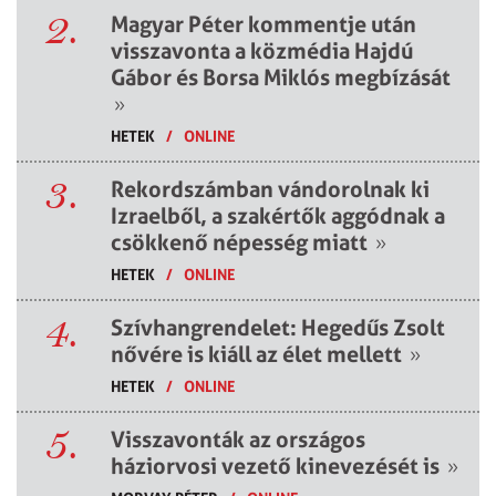
2.
Magyar Péter kommentje után
visszavonta a közmédia Hajdú
Gábor és Borsa Miklós megbízását
»
HETEK
/
ONLINE
3.
Rekordszámban vándorolnak ki
Izraelből, a szakértők aggódnak a
csökkenő népesség miatt
»
HETEK
/
ONLINE
4.
Szívhangrendelet: Hegedűs Zsolt
nővére is kiáll az élet mellett
»
HETEK
/
ONLINE
5.
Visszavonták az országos
háziorvosi vezető kinevezését is
»