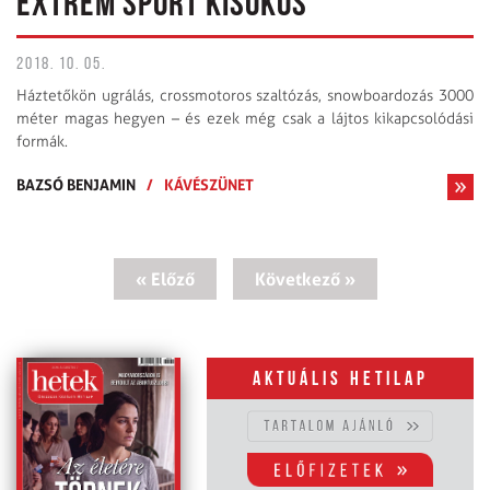
EXTRÉM SPORT KISOKOS
2018. 10. 05.
Háztetőkön ugrálás, crossmotoros szaltózás, snowboardozás 3000
méter magas hegyen – és ezek még csak a lájtos kikapcsolódási
formák.
BAZSÓ BENJAMIN
/
KÁVÉSZÜNET
« Előző
Következő »
Aktuális hetilap