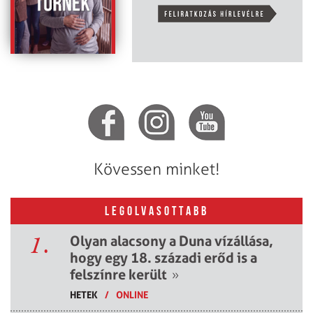
Kövessen minket!
LEGOLVASOTTABB
1.
Olyan alacsony a Duna vízállása,
hogy egy 18. századi erőd is a
felszínre került
»
HETEK
/
ONLINE