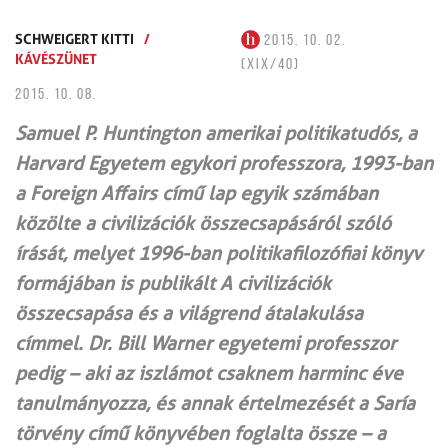
SCHWEIGERT KITTI
/
2015. 10. 02.
KÁVÉSZÜNET
(XIX/40)
2015. 10. 08.
Samuel P. Huntington amerikai politikatudós, a
Harvard Egyetem egykori professzora, 1993-ban
a Foreign Affairs című lap egyik számában
közölte a civilizációk összecsapásáról szóló
írását, melyet 1996-ban politikafilozófiai könyv
formájában is publikált A civilizációk
összecsapása és a világrend átalakulása
címmel. Dr. Bill Warner egyetemi professzor
pedig – aki az iszlámot csaknem harminc éve
tanulmányozza, és annak értelmezését a Saría
törvény című könyvében foglalta össze – a