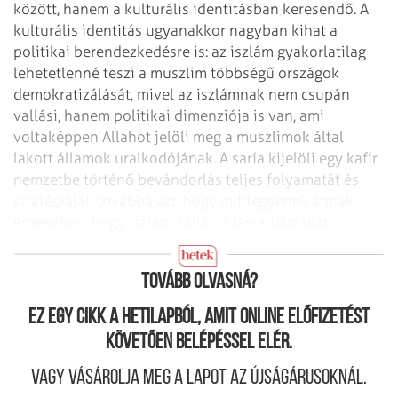
között, hanem a kulturális identitásban keresendő. A
kulturális identitás ugyanakkor nagyban kihat a
politikai berendezkedésre is: az iszlám gyakorlatilag
lehetetlenné teszi a muszlim többségű országok
demokratizálását, mivel az iszlámnak nem csupán
vallási, hanem politikai dimenziója is van, ami
voltaképpen Allahot jelöli meg a muszlimok által
lakott államok uralkodójának. A saría kijelöli egy kafír
nemzetbe történő bevándorlás teljes folyamatát és
stratégiáját, továbbá azt, hogy mit tegyenek annak
érdekében, hogy iszlamizálják a társadalmakat.
A saría törvény
Tovább olvasná?
Ez egy cikk a hetilapból, amit online előfizetést
követően belépéssel elér.
Vagy vásárolja meg a lapot az újságárusoknál.