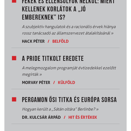
FÉKEK ÉS ELLENSÚLYOK NÉLKÜL: MIÉRT
KELLENEK KORLÁTOK A „JÓ
EMBEREKNEK” IS?
A szubjektív hangulatok és a racionális érvek hiánya
rossz tanácsadó az államszervezet átalakításánál
»
HACK PÉTER
/
BELFÖLD
A PRIDE TITKOLT EREDETE
A melegmozgalom programját évtizedekkel ezelőtt
megírták
»
MORVAY PÉTER
/
KÜLFÖLD
PERGAMON ŐSI TITKA ÉS EURÓPA SORSA
Hogyan került a „Sátán oltára” Berlinbe?
»
DR. KULCSÁR ÁRPÁD
/
HIT ÉS ÉRTÉKEK