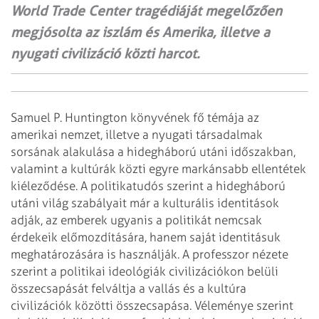
World Trade Center tragédiáját megelőzően
megjósolta az iszlám és Amerika, illetve a
nyugati civilizáció közti harcot.
Samuel P. Huntington könyvének fő témája az
amerikai nemzet, illetve a nyugati társadalmak
sorsának alakulása a hidegháború utáni időszakban,
valamint a kultúrák közti egyre markánsabb ellentétek
kiéleződése. A politikatudós szerint a hidegháború
utáni világ szabályait már a kulturális identitások
adják, az emberek ugyanis a politikát nemcsak
érdekeik előmozdítására, hanem saját identitásuk
meghatározására is használják. A professzor nézete
szerint a politikai ideológiák civilizációkon belüli
összecsapását felváltja a vallás és a kultúra
civilizációk közötti összecsapása. Véleménye szerint