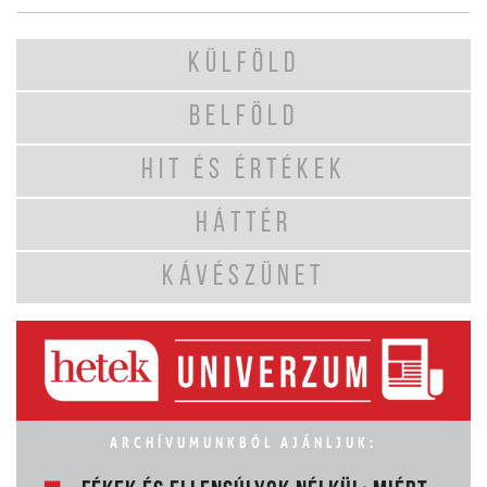
KÜLFÖLD
BELFÖLD
HIT ÉS ÉRTÉKEK
HÁTTÉR
KÁVÉSZÜNET
ARCHÍVUMUNKBÓL AJÁNLJUK: