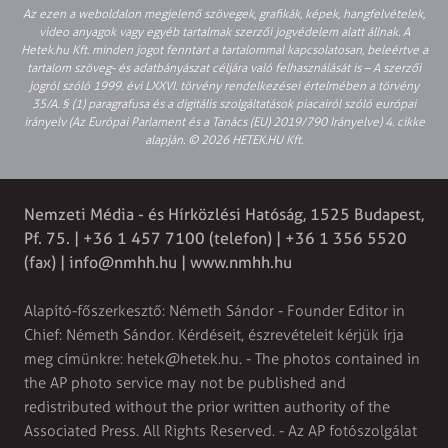
Az ezen a weboldalon megjelenő szövegek, grafikák, képek, hangfelvételek,
video anyagok vagy egyéb tartalmak szerzői jogvédelem alatt állnak. A
Hetek.hu Kft. minden jogot fenntart a tartalommal kapcsolatosan, beleértve a
tartalom szöveg- és adatbányászat céljára való felhasználását is – A szerzői
jogról szóló 1999. évi LXXVI. törvény rendelkezései értelmében a törvény
35/A. § (1) paragrafusa és a digitális szolgáltatások piacairól szóló európai
irányelv (Az Európai Parlament és a Tanács (EU) 2019/790 Irányelve) 4. cikke
alapján. © 2026 HETEK.HU Kft.
Nemzeti Média - és Hírközlési Hatóság, 1525 Budapest,
Pf. 75. | +36 1 457 7100 (telefon) | +36 1 356 5520
(fax) |
info@nmhh.hu
| www.nmhh.hu
Alapító-főszerkesztő: Németh Sándor - Founder Editor in
Chief: Németh Sándor. Kérdéseit, észrevételeit kérjük írja
meg címünkre:
hetek@hetek.hu
. - The photos contained in
the AP photo service may not be published and
redistributed without the prior written authority of the
Associated Press. All Rights Reserved. - Az AP fotószolgálat