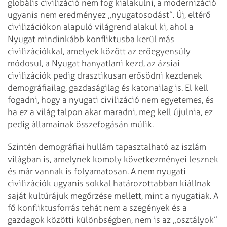
globális civilizáció nem fog kialakulni, a modernizáció
ugyanis nem eredményez „nyugatosodást”. Új, eltérő
civilizációkon alapuló világrend alakul ki, ahol a
Nyugat mindinkább konfliktusba kerül más
civilizációkkal, amelyek között az erőegyensúly
módosul, a Nyugat hanyatlani kezd, az ázsiai
civilizációk pedig drasztikusan erősödni kezdenek
demográfiailag, gazdaságilag és katonailag is. El kell
fogadni, hogy a nyugati civilizáció nem egyetemes, és
ha ez a világ talpon akar maradni, meg kell újulnia, ez
pedig államainak összefogásán múlik.
Szintén demográfiai hullám tapasztalható az iszlám
világban is, amelynek komoly következményei lesznek
és már vannak is folyamatosan. A nem nyugati
civilizációk ugyanis sokkal határozottabban kiállnak
saját kultúrájuk megőrzése mellett, mint a nyugatiak. A
fő konfliktusforrás tehát nem a szegények és a
gazdagok közötti különbségben, nem is az „osztályok”