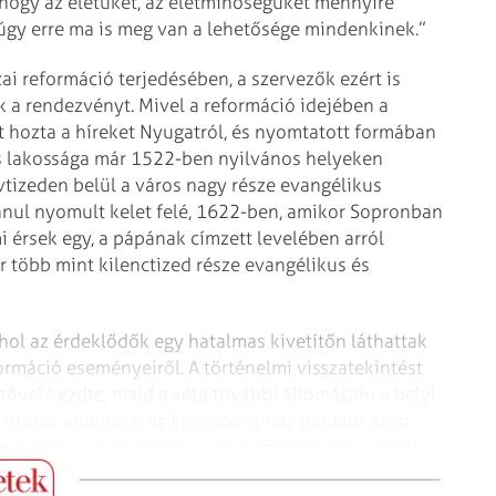
hogy az életüket, az életminőségüket mennyire
, úgy erre ma is meg van a lehetősége mindenkinek.”
ai reformáció terjedésében, a szervezők ezért is
ák a rendezvényt. Mivel a reformáció idejében a
t hozta a híreket Nyugatról, és nyomtatott formában
ros lakossága már 1522-ben nyilvános helyeken
vtizeden belül a város nagy része evangélikus
lanul nyomult kelet felé, 1622-ben, amikor Sopronban
 érsek egy, a pápá­nak címzett levelében arról
 több mint kilenctized része evangélikus és
ahol az érdeklődők egy hatalmas kivetítőn láthattak
rmáció eseményeiről. A történelmi visszatekintést
tővel kezdte, majd a séta további állomásain a helyi
s utolsó állomása, az Eggenberg-ház például azért
je alatt I. Lipót császár külön engedélyére kizárólag
ban 1671 és 1681 között.