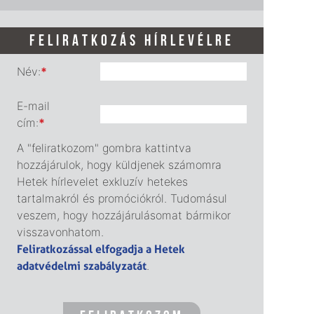
FELIRATKOZÁS HÍRLEVÉLRE
Név:
*
E-mail
cím:
*
A "feliratkozom" gombra kattintva
hozzájárulok, hogy küldjenek számomra
Hetek hírlevelet exkluzív hetekes
tartalmakról és promóciókról. Tudomásul
veszem, hogy hozzájárulásomat bármikor
visszavonhatom.
Feliratkozással elfogadja a Hetek
adatvédelmi szabályzatát
.