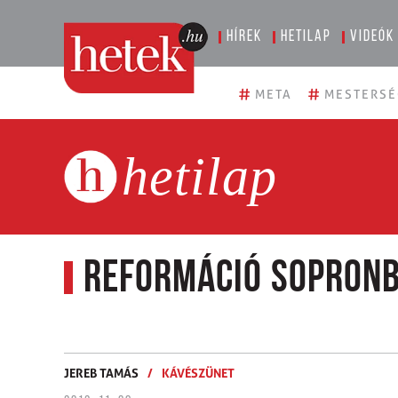
Hírek
Hetilap
Videók
#
#
META
MESTERSÉ
hetilap
Reformáció Sopron
JEREB TAMÁS
/
KÁVÉSZÜNET