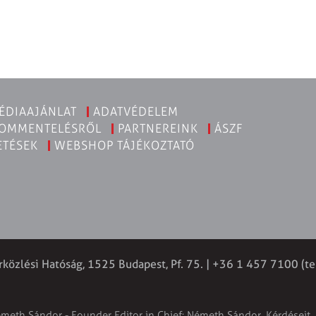
ÉDIAAJÁNLAT
ADATVÉDELEM
KOMMENTELÉSRŐL
PARTNEREINK
ÁSZF
ETÉSEK
WEBSHOP TÁJÉKOZTATÓ
rközlési Hatóság, 1525 Budapest, Pf. 75. | +36 1 457 7100 (te
émeth Sándor - Founder Editor in Chief: Németh Sándor. Kérdéseit, 