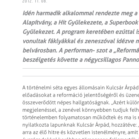
2012. 11. 08.
Idén harmadik alkalommal rendezte meg a 
Alapítvány, a Hit Gyülekezete, a Superbook
Gyülekezet. A program keretében ezúttal is
vonultak fáklyákkal és zeneszóval idézve me
belvárosban. A per­­­for­man- szot a „Refo
beszélgetés követte a négycsillagos Panno
A történelmi séta egyes állomásain Kulcsár Árpád 
előadásokat a reformáció jelentőségéről és üzenet
összeverődött népes hallgatóságnak. „Azért külö
megjelenéssel, a zenével könnyebben tudjuk felhí
történelemben folyamatosan működtek és ma is
nyilatkozta lapunknak Kulcsár Árpád, hozzátéve:
arra az élő hitre és közvetlen istenélményre, ami