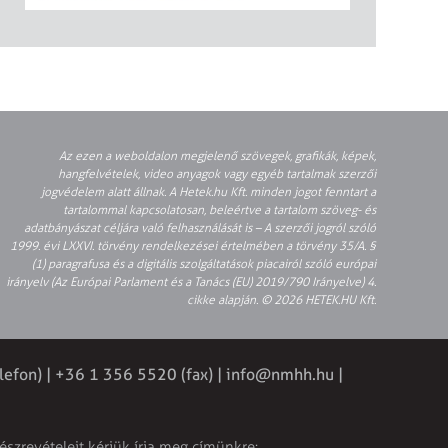
Az ezen a weboldalon megjelenő szövegek, grafikák, képek,
hangfelvételek, video anyagok vagy egyéb tartalmak szerzői
jogvédelem alatt állnak. A Hetek.hu Kft. minden jogot fenntart a
tartalommal kapcsolatosan, beleértve a tartalom szöveg- és
adatbányászat céljára való felhasználását is – A szerzői jogról szóló
1999. évi LXXVI. törvény rendelkezései értelmében a törvény 35/A. §
(1) paragrafusa és a digitális szolgáltatások piacairól szóló európai
irányelv (Az Európai Parlament és a Tanács (EU) 2019/790 Irányelve) 4.
cikke alapján. © 2026 HETEK.HU Kft.
lefon) | +36 1 356 5520 (fax) |
info@nmhh.hu
|
észrevételeit kérjük írja meg címünkre: