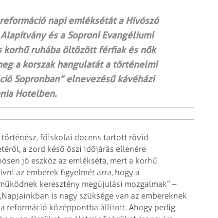
reformáció napi emléksétát a Hívószó
 Alapítvány és a Soproni Evangéliumi
 korhű ruhába öltözött férfiak és nők
g a korszak hangulatát a törté­nel­mi
rmáció Sopronban” elnevezésű kávéházi
nia Hotelben.
történész, főiskolai docens tartott rövid
éről, a zord késő őszi időjárás ellenére
nösen jó eszköz az emlékséta, mert a korhű
vni az emberek figyelmét arra, hogy a
 működnek keresztény megújulási mozgalmak” –
 „Napjainkban is nagy szüksége van az embereknek
t a reformáció középpontba állított. Ahogy pedig