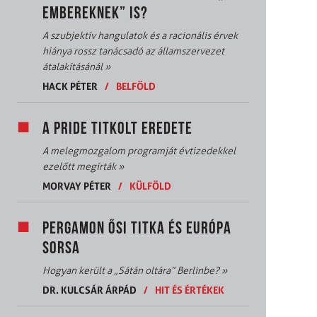
EMBEREKNEK” IS?
A szubjektív hangulatok és a racionális érvek
hiánya rossz tanácsadó az államszervezet
átalakításánál
»
HACK PÉTER
/
BELFÖLD
A PRIDE TITKOLT EREDETE
A melegmozgalom programját évtizedekkel
ezelőtt megírták
»
MORVAY PÉTER
/
KÜLFÖLD
PERGAMON ŐSI TITKA ÉS EURÓPA
SORSA
Hogyan került a „Sátán oltára” Berlinbe?
»
DR. KULCSÁR ÁRPÁD
/
HIT ÉS ÉRTÉKEK