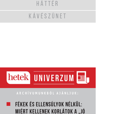
HÁTTÉR
KÁVÉSZÜNET
ARCHÍVUMUNKBÓL AJÁNLJUK:
FÉKEK ÉS ELLENSÚLYOK NÉLKÜL:
MIÉRT KELLENEK KORLÁTOK A „JÓ