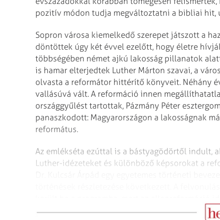
évszázadokkal korábban tömegesen felismerték, 
pozitív módon tudja megváltoztatni a bibliai hit
Sopron városa kiemelkedő szerepet játszott a haz
döntöttek úgy két évvel ezelőtt, hogy életre hívj
többségében német ajkú lakosság pillanatok alat
is hamar elterjedtek Luther Márton szavai, a vá
olvasta a reformátor hittérítő könyveit. Néhány é
vallásúvá vált. A reformáció innen megállíthatat
országgyűlést tartottak, Pázmány Péter esztergomi
panasz­kodott: Magyarországon a lakosságnak már
református.
Az emlékséta ezúttal is a bástyagödörtől indult, 
Luther-idézeteket és különböző képsorokat a refo
Dr. Kulcsár Árpád egy egyetemes történeti beveze
történések részletezése következett. A felvonulá
került be a programba, mert az ellenreformáció ide
itt tarthattak protestáns istentiszteletet hazánk