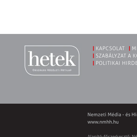
KAPCSOLAT
M
SZABÁLYZAT A 
POLITIKAI HIRD
Nemzeti Média - és Hí
www.nmhh.hu
Alapító-főszerkesztő: N