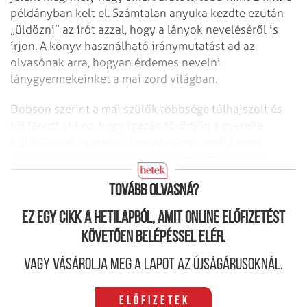
példányban kelt el. Számtalan anyuka kezdte ezután
„üldözni” az írót azzal, hogy a lányok neveléséről is
írjon. A könyv használható iránymutatást ad az
olvasónak arra, hogyan érdemes nevelni
lánygyermekeinket a mai zord világban.
Dobson szerint a mai szülők többsége túlhajszolt és
túl fáradt ahhoz, hogy igazán törődjön a gyereke
fejlődésével és erkölcsi nevelésével, pedig ezzel
visszafordíthatatlan károkat okoznak gyermekeik
életében.
Tovább olvasná?
Ez egy cikk a hetilapból, amit online előfizetést
követően belépéssel elér.
Vagy vásárolja meg a lapot az újságárusoknál.
Előfizetek