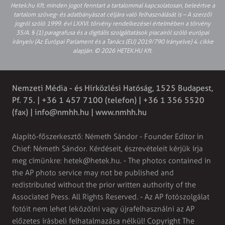
Hetek.hu Kft. minden jogot fenntart a tartalommal kapcsolatosan, beleértve a
tartalom szöveg- és adatbányászat céljára való felhasználását is – A szerzői
jogról szóló 1999. évi LXXVI. törvény rendelkezései értelmében a törvény
35/A. § (1) paragrafusa és a digitális szolgáltatások piacairól szóló európai
irányelv (Az Európai Parlament és a Tanács (EU) 2019/790 Irányelve) 4. cikke
alapján. © 2026 HETEK.HU Kft.
Nemzeti Média - és Hírközlési Hatóság, 1525 Budapest,
Pf. 75. | +36 1 457 7100 (telefon) | +36 1 356 5520
(fax) |
info@nmhh.hu
| www.nmhh.hu
Alapító-főszerkesztő: Németh Sándor - Founder Editor in
Chief: Németh Sándor. Kérdéseit, észrevételeit kérjük írja
meg címünkre:
hetek@hetek.hu
. - The photos contained in
the AP photo service may not be published and
redistributed without the prior written authority of the
Associated Press. All Rights Reserved. - Az AP fotószolgálat
fotóit nem lehet leközölni vagy újrafelhasználni az AP
előzetes írásbeli felhatalmazása nélkül! Copyright The