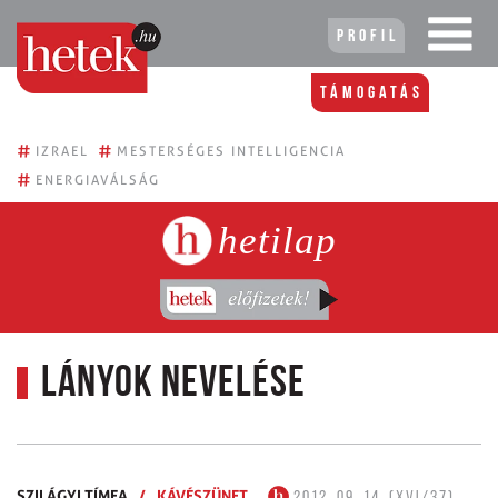
Profil
Támogatás
#
#
IZRAEL
MESTERSÉGES INTELLIGENCIA
#
ENERGIAVÁLSÁG
hetilap
Lányok nevelése
SZILÁGYI TÍMEA
/
KÁVÉSZÜNET
2012. 09. 14. (XVI/37)