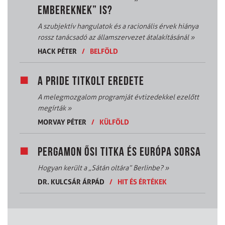
EMBEREKNEK” IS?
A szubjektív hangulatok és a racionális érvek hiánya
rossz tanácsadó az államszervezet átalakításánál
»
HACK PÉTER
/
BELFÖLD
A PRIDE TITKOLT EREDETE
A melegmozgalom programját évtizedekkel ezelőtt
megírták
»
MORVAY PÉTER
/
KÜLFÖLD
PERGAMON ŐSI TITKA ÉS EURÓPA SORSA
Hogyan került a „Sátán oltára” Berlinbe?
»
DR. KULCSÁR ÁRPÁD
/
HIT ÉS ÉRTÉKEK