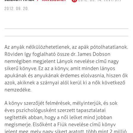
2012. 09. 20.
Az anyák nélkülözhetetlenek, az apák pótolhatatlanok.
Röviden így foglalható össze dr. James Dobson
nemrégiben megjelent Lányok nevelése című nagy
sikerű könyve. Ez az a könyv, amit minden lányos
apukának és anyukának érdemes elolvasnia, hiszen ők
azok, akiknek a szárnyai alól kerül ki a nők következő
nemzedéke.
A könyv szerzőjét felmérések, mély­interjúk, és sok
éves pszichológusként szerzett tapasztalatai
segítették abban, hogy a női lelket mind jobban
megismerje. Elsőként a Fiúk nevelése című könyv
jelent meg, mely nagy sikert aratott, több mint 2 millió