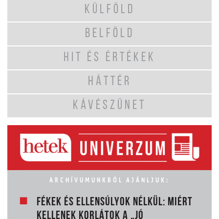
KÜLFÖLD
BELFÖLD
HIT ÉS ÉRTÉKEK
HÁTTÉR
KÁVÉSZÜNET
ARCHÍVUMUNKBÓL AJÁNLJUK:
FÉKEK ÉS ELLENSÚLYOK NÉLKÜL: MIÉRT
KELLENEK KORLÁTOK A „JÓ