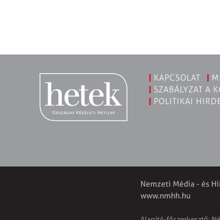
KAPCSOLAT
M
SZABÁLYZAT A 
POLITIKAI HIRD
Nemzeti Média - és Hí
www.nmhh.hu
Alapító-főszerkesztő: N