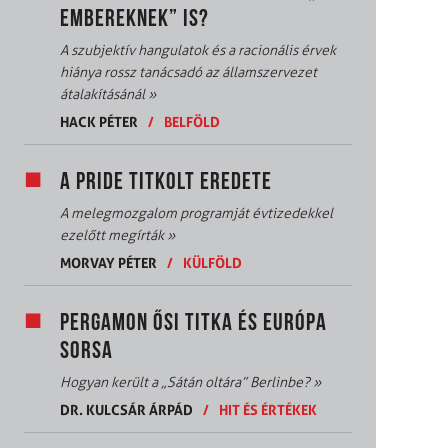
EMBEREKNEK” IS?
A szubjektív hangulatok és a racionális érvek
hiánya rossz tanácsadó az államszervezet
átalakításánál
»
HACK PÉTER
/
BELFÖLD
A PRIDE TITKOLT EREDETE
A melegmozgalom programját évtizedekkel
ezelőtt megírták
»
MORVAY PÉTER
/
KÜLFÖLD
PERGAMON ŐSI TITKA ÉS EURÓPA
SORSA
Hogyan került a „Sátán oltára” Berlinbe?
»
DR. KULCSÁR ÁRPÁD
/
HIT ÉS ÉRTÉKEK