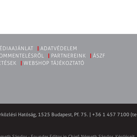
ÉDIAAJÁNLAT
ADATVÉDELEM
KOMMENTELÉSRŐL
PARTNEREINK
ÁSZF
ETÉSEK
WEBSHOP TÁJÉKOZTATÓ
rközlési Hatóság, 1525 Budapest, Pf. 75. | +36 1 457 7100 (te
émeth Sándor - Founder Editor in Chief: Németh Sándor. Kérdéseit, 