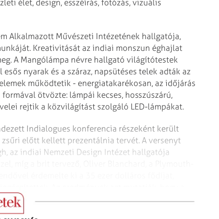
eti élet, design, esszéírás, fotózás, vizuális
m Alkalmazott Művészeti Intézetének hallgatója,
nkáját. Kreativitását az indiai monszun éghajlat
meg. A Mangólámpa névre hallgató világítótestek
 esős nyarak és a száraz, napsütéses telek adták az
pelemek működtetik - energiatakarékosan, az időjárás
 formával ötvözte: lámpái kecses, hosszúszárú,
lei rejtik a közvilágítást szolgáló LED-lámpákat.
dezett Indialogues konferencia részeként került
űri előtt kellett prezentálnia tervét. A versenyt
gh, az indiai Nemzeti Design Intézet hallgatója
, míg a brit tervező, Oliver Blanchard, a Plymouth-
endővel érdemelte ki a 35 ezer dolláros fődíjat,
kiegészítettek. Az eredmények azt mutatják, hogy a
, amelyek az egészségügyben jelenthetnek megoldást.