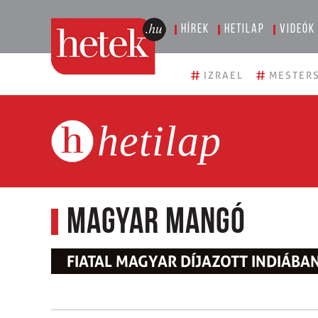
Hírek
Hetilap
Videók
#
#
IZRAEL
MESTERS
hetilap
Magyar mangó
FIATAL MAGYAR DÍJAZOTT INDIÁBA