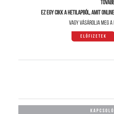
Tovább
Ez egy cikk a hetilapból, amit onli
Vagy vásárolja meg a 
Előfizetek
KAPCSOL