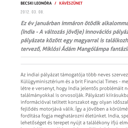
BECSKI LEONÓRA
/
KÁVÉSZÜNET
2012. 03. 08.
Ez év januárban immáron ötödik alkalomma
(India - A változás jövője) innovációs pályá
pályázata között egy magyarral is találko
tervező, Miklósi Ádám Mangólámpa fantázi
Az indiai pályázat támogatója több neves szervezet
Külügyminisztérium és a brit Financial Times - mel
létre e versenyt, hogy India jelentős problémáit
találmányokkal is orvosolják. Pályázati kiírásukban
információval telített korszakot egy olyan idősza
fejlődés motorjává válik. Így a jövőben a körülm
fordítása fogja meghatározni életünket. India, sp
lehetőséget és terepet nyújt a találékony ifjú el