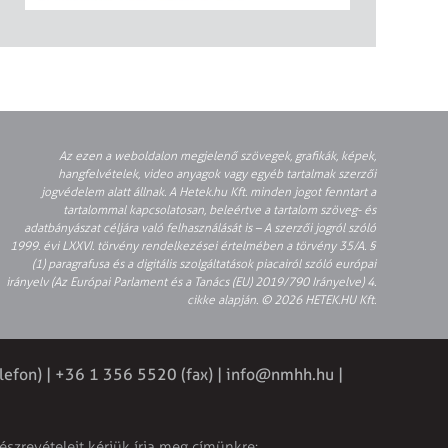
Az ezen a weboldalon megjelenő szövegek, grafikák, képek,
hangfelvételek, video anyagok vagy egyéb tartalmak szerzői
jogvédelem alatt állnak. A Hetek.hu Kft. minden jogot fenntart a
tartalommal kapcsolatosan, beleértve a tartalom szöveg- és
adatbányászat céljára való felhasználását is – A szerzői jogról szóló
1999. évi LXXVI. törvény rendelkezései értelmében a törvény 35/A. §
(1) paragrafusa és a digitális szolgáltatások piacairól szóló európai
irányelv (Az Európai Parlament és a Tanács (EU) 2019/790 Irányelve) 4.
cikke alapján. © 2026 HETEK.HU Kft.
lefon) | +36 1 356 5520 (fax) |
info@nmhh.hu
|
észrevételeit kérjük írja meg címünkre: