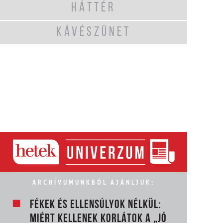
HÁTTÉR
KÁVÉSZÜNET
ARCHÍVUMUNKBÓL AJÁNLJUK:
FÉKEK ÉS ELLENSÚLYOK NÉLKÜL:
MIÉRT KELLENEK KORLÁTOK A „JÓ