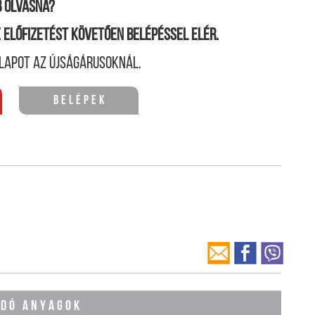
 olvasná?
ne előfizetést követően belépéssel elér.
lapot az újságárusoknál.
Belépek
ÓDÓ ANYAGOK