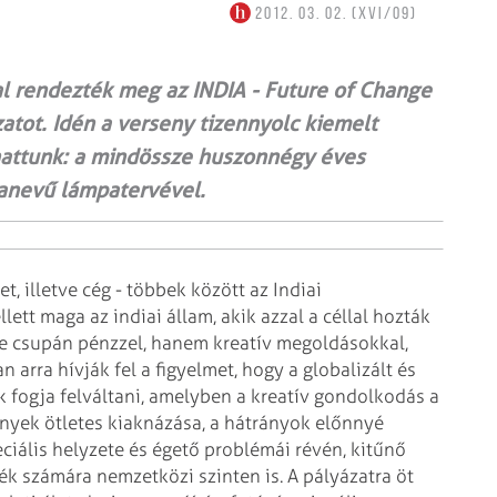
2012. 03. 02. (XVI/09)
l rendezték meg az INDIA - Future of Change
zatot. Idén a verseny tizennyolc kiemelt
zhattunk: a mindössze huszonnégy éves
anevű lámpatervével.
, illetve cég - többek között az Indiai
lett maga az indiai állam, akik azzal a céllal hozták
 ne csupán pénzzel, hanem kreatív megoldásokkal,
 arra hívják fel a figyelmet, hogy a globalizált és
k fogja felváltani, amelyben a kreatív gondolkodás a
ények ötletes kiaknázása, a hátrányok előnnyé
eciális helyzete és égető problémái révén, kitűnő
mék számára nemzetközi szinten is. A pályázatra öt