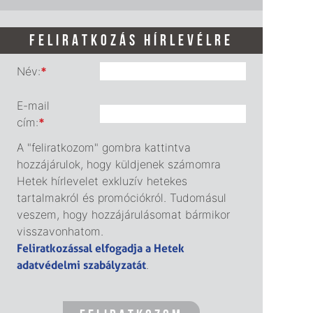
FELIRATKOZÁS HÍRLEVÉLRE
Név:
*
E-mail
cím:
*
A "feliratkozom" gombra kattintva
hozzájárulok, hogy küldjenek számomra
Hetek hírlevelet exkluzív hetekes
tartalmakról és promóciókról. Tudomásul
veszem, hogy hozzájárulásomat bármikor
visszavonhatom.
Feliratkozással elfogadja a Hetek
adatvédelmi szabályzatát
.