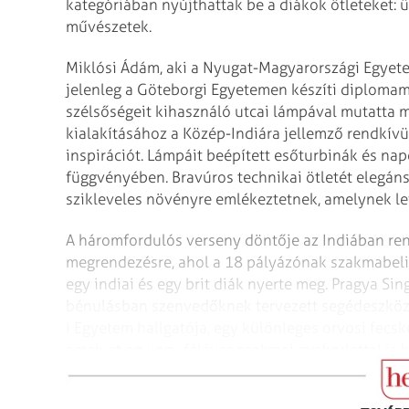
kategóriában nyújthattak be a diákok ötleteket: üzl
művészetek.
Miklósi Ádám, aki a Nyugat-Magyarországi Egyete
jelenleg a Göteborgi Egyetemen készíti diplomamu
szélsőségeit kihasználó utcai lámpával mutatta 
kialakításához a Közép-Indiára jellemző rendkívül
inspirációt. Lámpáit beépített esőturbinák és na
függvényében. Bravúros technikai ötletét elegáns
szikleveles növényre emlékeztetnek, amelynek leve
A háromfordulós verseny döntője az Indiában ren
megrendezésre, ahol a 18 pályázónak szakmabeli zs
egy indiai és egy brit diák nyerte meg. Pragya Sin
bénulásban szenvedőknek tervezett segédeszközzel
i Egyetem hallgatója, egy különleges orvosi fecsk
amelyet egy-egy féléves szakmai gyakorlattal is 
kiírók elsősorban azokat az ötleteket értékelték