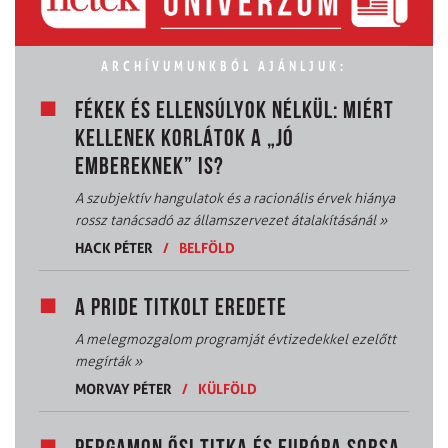
ARCHÍVUMUNKBÓL AJÁNLJUK:
FÉKEK ÉS ELLENSÚLYOK NÉLKÜL: MIÉRT
KELLENEK KORLÁTOK A „JÓ
EMBEREKNEK” IS?
A szubjektív hangulatok és a racionális érvek hiánya
rossz tanácsadó az államszervezet átalakításánál
»
HACK PÉTER
/
BELFÖLD
A PRIDE TITKOLT EREDETE
A melegmozgalom programját évtizedekkel ezelőtt
megírták
»
MORVAY PÉTER
/
KÜLFÖLD