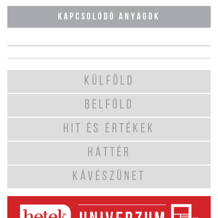
KAPCSOLÓDÓ ANYAGOK
KÜLFÖLD
BELFÖLD
HIT ÉS ÉRTÉKEK
HÁTTÉR
KÁVÉSZÜNET