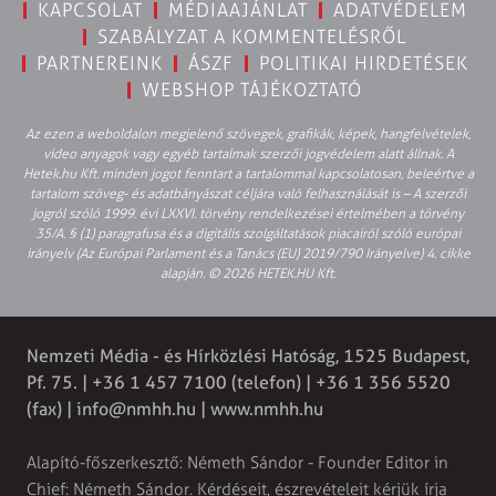
KAPCSOLAT
MÉDIAAJÁNLAT
ADATVÉDELEM
SZABÁLYZAT A KOMMENTELÉSRŐL
PARTNEREINK
ÁSZF
POLITIKAI HIRDETÉSEK
WEBSHOP TÁJÉKOZTATÓ
Az ezen a weboldalon megjelenő szövegek, grafikák, képek, hangfelvételek,
video anyagok vagy egyéb tartalmak szerzői jogvédelem alatt állnak. A
Hetek.hu Kft. minden jogot fenntart a tartalommal kapcsolatosan, beleértve a
tartalom szöveg- és adatbányászat céljára való felhasználását is – A szerzői
jogról szóló 1999. évi LXXVI. törvény rendelkezései értelmében a törvény
35/A. § (1) paragrafusa és a digitális szolgáltatások piacairól szóló európai
irányelv (Az Európai Parlament és a Tanács (EU) 2019/790 Irányelve) 4. cikke
alapján. © 2026 HETEK.HU Kft.
Nemzeti Média - és Hírközlési Hatóság, 1525 Budapest,
Pf. 75. | +36 1 457 7100 (telefon) | +36 1 356 5520
(fax) |
info@nmhh.hu
| www.nmhh.hu
Alapító-főszerkesztő: Németh Sándor - Founder Editor in
Chief: Németh Sándor. Kérdéseit, észrevételeit kérjük írja