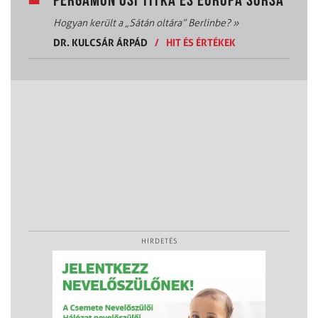
PERGAMON ŐSI TITKA ÉS EURÓPA SORSA
Hogyan került a „Sátán oltára” Berlinbe?
»
DR. KULCSÁR ÁRPÁD
/
HIT ÉS ÉRTÉKEK
HIRDETÉS