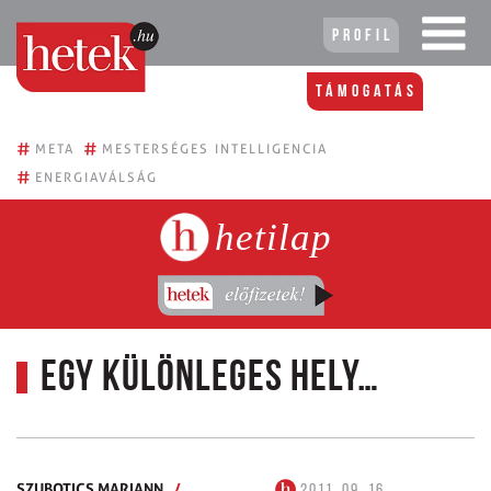
Profil
Támogatás
#
#
META
MESTERSÉGES INTELLIGENCIA
#
ENERGIAVÁLSÁG
hetilap
Egy különleges hely…
SZUBOTICS MARIANN
/
2011. 09. 16.