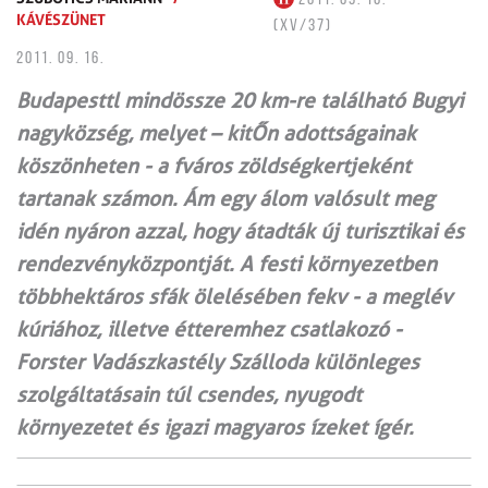
KÁVÉSZÜNET
(XV/37)
2011. 09. 16.
Budapesttl mindössze 20 km-re található Bugyi
nagyközség, melyet – kitŐn adottságainak
köszönheten - a fváros zöldségkertjeként
tartanak számon. Ám egy álom valósult meg
idén nyáron azzal, hogy átadták új turisztikai és
rendezvényközpontját. A festi környezetben
többhektáros sfák ölelésében fekv - a meglév
kúriához, illetve étteremhez csatlakozó -
Forster Vadászkastély Szálloda különleges
szolgáltatásain túl csendes, nyugodt
környezetet és igazi magyaros ízeket ígér.