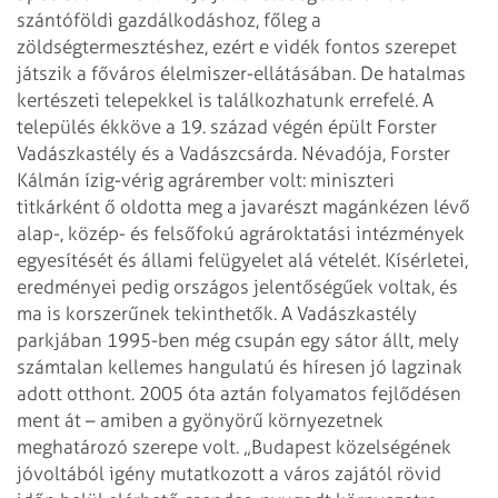
szántóföldi gazdálkodáshoz, főleg a
zöldségtermesztéshez, ezért e vidék fontos szerepet
játszik a főváros élelmiszer-ellátásában. De hatalmas
kertészeti telepekkel is találkozhatunk errefelé.
A
település ékköve a 19. század végén épült Forster
Vadászkastély és a Vadászcsárda. Névadója, Forster
Kálmán ízig-vérig agrárember volt: miniszteri
titkárként ő oldotta meg a javarészt magánkézen lévő
alap-, közép- és felsőfokú agrároktatási intézmények
egyesítését és állami felügyelet alá vételét. Kísérletei,
eredményei pedig országos jelentőségűek voltak, és
ma is korszerűnek tekinthetők. A Vadászkastély
parkjában 1995-ben még csupán egy sátor állt, mely
számtalan kellemes hangulatú és híresen jó lagzinak
adott otthont. 2005 óta aztán folyamatos fejlődésen
ment át – amiben a gyönyörű környezetnek
meghatározó szerepe volt.
„Budapest közelségének
jóvoltából igény mutatkozott a város zajától rövid