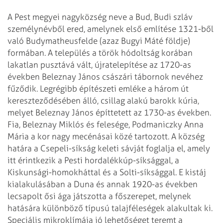
A Pest megyei nagyközség neve a Bud, Budi szláv
személynévből ered, amelynek első említése 1321-ből
való Budymatheusfelde (azaz Bugyi Máté földje)
formában. A település a török hódoltság korában
lakatlan pusztává vált, újratelepítése az 1720-as
években Beleznay János császári tábornok nevéhez
fűződik. Legrégibb építészeti emléke a három út
kereszteződésében álló, csillag alakú barokk kúria,
melyet Beleznay János építtetett az 1730-as években.
Fia, Beleznay Miklós és felesége, Podmaniczky Anna
Mária a kor nagy mecénásai közé tartozott.
A község
határa a Csepeli-síkság keleti sávját foglalja el, amely
itt érintkezik a Pesti hordalékkúp-síksággal, a
Kiskunsági-homokháttal és a Solti-síksággal. E kistáj
kialakulásában a Duna és annak 1920-as években
lecsapolt ősi ága játszotta a főszerepet, melynek
hatására különböző típusú talajféleségek alakultak ki.
Speciális mikroklímája jó lehetőséget teremt a