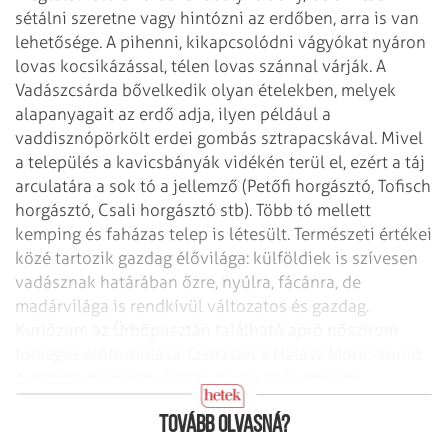
sétálni szeretne vagy hintózni az erdőben, arra is van
lehetősége. A pihenni, kikapcsolódni vágyókat nyáron
lovas kocsikázással, télen lovas szánnal várják. A
Vadászcsárda bővelkedik olyan ételekben, melyek
alapanyagait az erdő adja, ilyen például a
vaddisznópörkölt erdei gombás sztrapacskával.
Mivel
a település a kavicsbányák vidékén terül el, ezért a táj
arculatára a sok tó a jellemző (Petőfi horgásztó, Tofisch
horgásztó, Csali horgásztó stb). Több tó mellett
kemping és faházas telep is létesült. Természeti értékei
közé tartozik gazdag élővilága: külföldiek is szívesen
vadásznak határában őzre, nyúlra, fácánra, de
madárvilága is rendkívül változatos és gazdag.
Kuriózum az Ürbőpusztán található apró nőszirom
tömeges előfordulása. Dabason a Halász Móric-kúriát
érdemes megnézni, Ócsán pedig az Öreghegyi
pincesoron a helyi borokat kóstolhatjuk meg.
Tovább olvasná?