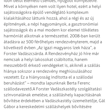
időn belül elérhető csendes, nyugodt környezetre.
Mivel a környéken nem volt ilyen hotel, ezért a helyi
sajátosságokra épülő vendéglátó komplexum
kialakításához láttunk hozzá, ahol a régi és az új
építmények, a népi hagyományok, a gasztronómiai
sajátosságok és a mai modern kor elemei tökéletes
harmóniát alkotnak a természettel. 2008-ban került
átadásra az 500 férőhelyes rendezvényterem, majd a
következő évben „Az igazi magyaros ízek háza”, a
Forster Vadászcsárda. A Rendezvényház jó híre már
nemcsak a helyi lakosokat csábította, hanem
messzebbről érkező vendégeket is, akiknél a szállás
hiánya sokszor a rendezvény meghiúsulásához
vezetett. Ez a hiányosság indította el a szállodai
beruházást” – mondta lapunknak Berta Ferenc
szállodavezető.
A Forster Vadászkastély szolgáltatási
szín­vonalának emelése, a szálláshely kapacitásának
bővítése érdekében a Vadászkastély üzemeltetője, Gál
Gábor a kereskedelmi szálláshelyek bővítésére