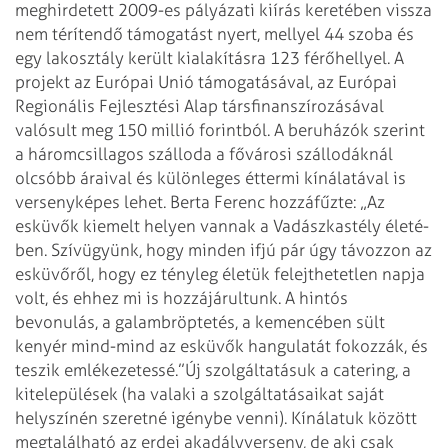
meghirdetett 2009-es pályázati kiírás keretében vissza
nem térítendő támogatást nyert, mellyel 44 szoba és
egy lakosztály került kialakításra 123 férőhellyel. A
projekt az Európai Unió támogatásával, az Európai
Regionális Fejlesztési Alap társfinanszírozásával
valósult meg 150 millió forintból. A beruházók szerint
a háromcsillagos szálloda a fővárosi szállodáknál
olcsóbb áraival és különleges éttermi kínálatával is
versenyképes lehet.
Berta Ferenc hozzáfűzte: „Az
esküvők kiemelt helyen vannak a Vadászkastély életé­
ben. Szívügyünk, hogy minden ifjú pár úgy távozzon az
esküvőről, hogy ez tényleg életük felejthetetlen napja
volt, és ehhez mi is hozzájárultunk. A hintós
bevonulás, a galambröptetés, a kemencében sült
kenyér mind-mind az esküvők hangulatát fokozzák, és
teszik emlékezetessé.”
Új szolgáltatásuk a catering, a
kitelepülések (ha valaki a szolgáltatásaikat saját
helyszínén szeretné igénybe venni). Kínálatuk között
megtalálható az erdei akadályverseny, de aki csak