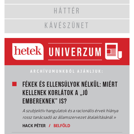
HÁTTÉR
KÁVÉSZÜNET
ARCHÍVUMUNKBÓL AJÁNLJUK:
FÉKEK ÉS ELLENSÚLYOK NÉLKÜL: MIÉRT
KELLENEK KORLÁTOK A „JÓ
EMBEREKNEK” IS?
A szubjektív hangulatok és a racionális érvek hiánya
rossz tanácsadó az államszervezet átalakításánál
»
HACK PÉTER
/
BELFÖLD