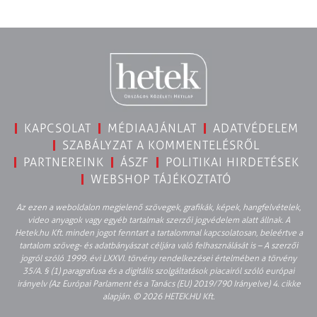
KAPCSOLAT
MÉDIAAJÁNLAT
ADATVÉDELEM
SZABÁLYZAT A KOMMENTELÉSRŐL
PARTNEREINK
ÁSZF
POLITIKAI HIRDETÉSEK
WEBSHOP TÁJÉKOZTATÓ
Az ezen a weboldalon megjelenő szövegek, grafikák, képek, hangfelvételek,
video anyagok vagy egyéb tartalmak szerzői jogvédelem alatt állnak. A
Hetek.hu Kft. minden jogot fenntart a tartalommal kapcsolatosan, beleértve a
tartalom szöveg- és adatbányászat céljára való felhasználását is – A szerzői
jogról szóló 1999. évi LXXVI. törvény rendelkezései értelmében a törvény
35/A. § (1) paragrafusa és a digitális szolgáltatások piacairól szóló európai
irányelv (Az Európai Parlament és a Tanács (EU) 2019/790 Irányelve) 4. cikke
alapján. © 2026 HETEK.HU Kft.