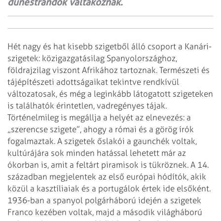
dűnestrandok váltakoznak.
Hét nagy és hat kisebb szigetből álló csoport a Kanári-
szigetek:
közigazgatásilag Spanyolországhoz,
földrajzilag viszont Afrikához tartoznak.
Természeti és
tájépítészeti adottságaikat tekintve rendkívül
változatosak, és
még a leginkább látogatott szigeteken
is találhatók érintetlen, vadregényes
tájak.
Történelmileg is megállja a helyét az elnevezés: a
„szerencse szigete”, ahogy a
római és a görög írók
fogalmaztak. A szigetek őslakói a gaunchék voltak,
kultúrájára sok minden hatással lehetett már az
ókorban is, amit a feltárt
piramisok is tükröznek. A 14.
században megjelentek az első európai hódítók,
akik
közül a kasztíliaiak és a portugálok értek ide elsőként.
1936-ban a spanyol
polgárháború idején a szigetek
Franco kezében voltak, majd a második világháború