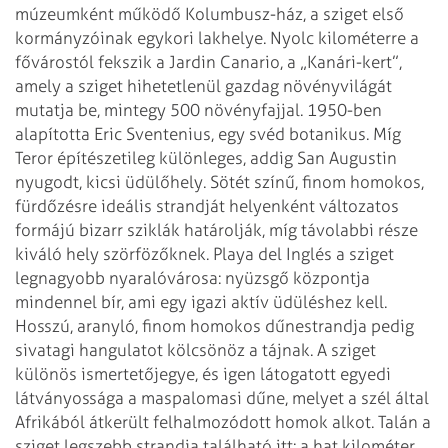
múzeumként működő
Kolumbusz-ház, a sziget első
kormányzóinak egykori lakhelye.
Nyolc kilométerre a
fővárostól fekszik a Jardin Canario, a „Kanári-kert”,
amely
a sziget hihetetlenül gazdag növényvilágát
mutatja be, mintegy 500 növényfajjal.
1950-ben
alapította Eric Sventenius, egy svéd botanikus.
Míg
Teror építészetileg különleges, addig San Augustin
nyugodt, kicsi üdülőhely.
Sötét színű, finom homokos,
fürdőzésre ideális strandját helyenként változatos
formájú bizarr sziklák határolják, míg távolabbi része
kiváló hely szörfözőknek.
Playa del Inglés a sziget
legnagyobb nyaralóvárosa: nyüzsgő központja
mindennel
bír, ami egy igazi aktív üdüléshez kell.
Hosszú, aranyló, finom homokos
dűnestrandja pedig
sivatagi hangulatot kölcsönöz a tájnak.
A sziget
különös ismertetőjegye, és igen látogatott egyedi
látványossága a
maspalomasi dűne, melyet a szél által
Afrikából átkerült felhalmozódott homok
alkot. Talán a
sziget legszebb strandja található itt: a hat kilométer