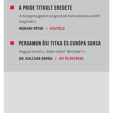
A PRIDE TITKOLT EREDETE
A melegmozgalom programját évtizedekkel ezelőtt
megírták
»
MORVAY PÉTER
/
KÜLFÖLD
PERGAMON ŐSI TITKA ÉS EURÓPA SORSA
Hogyan került a „Sátán oltára” Berlinbe?
»
DR. KULCSÁR ÁRPÁD
/
HIT ÉS ÉRTÉKEK