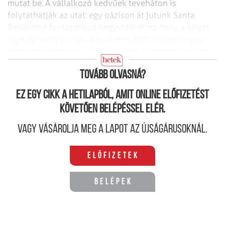
mutat be.
A vállalkozó kedvűek teveháton is
folytathatják az utat: egy oázison át jutunk
Santa
Bertolomé fantasztikus hegyvidékéhez, mely a sziget
legmagasabb pontja. A
csaknem 2000 méter magas,
hatalmas szurdokok által szabdalt álomszép vidéket
„kővé
vált orkánként” is szokták emlegetni.
Tovább olvasná?
Ez egy cikk a hetilapból, amit online előfizetést
követően belépéssel elér.
Vagy vásárolja meg a lapot az újságárusoknál.
Előfizetek
Belépek