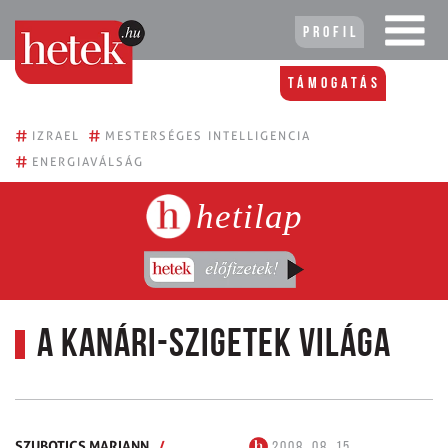
Profil
Támogatás
#
#
IZRAEL
MESTERSÉGES INTELLIGENCIA
#
ENERGIAVÁLSÁG
hetilap
A Kanári-szigetek világa
SZUBOTICS MARIANN
/
2008. 08. 15.