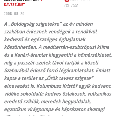
KÁVÉSZÜNET
(XII/33)
2008. 08. 20.
A „Boldogság szigetekre” az év minden
szakában érkeznek vendégek a rendkívül
kedvező és egészséges éghajlatnak
köszönhetően. A mediterrán-szubtrópusi klíma
és a Kanári-áramlat kiegyenlíti a hőmérsékletet,
míg a passzát-szelek távol tartják a közeli
Szaharából érkező forró légáramlatokat. Emiatt
kapta a terület az „Örök tavasz szigete”
elnevezést is. Kolumbusz Kristóf egyik kedvenc
vidéke sokoldalú: kedves őslakosok, vulkanikus
eredetű sziklák, meredek hegyoldalak,
egzotikus virágpompa és káprázatos sivatagi