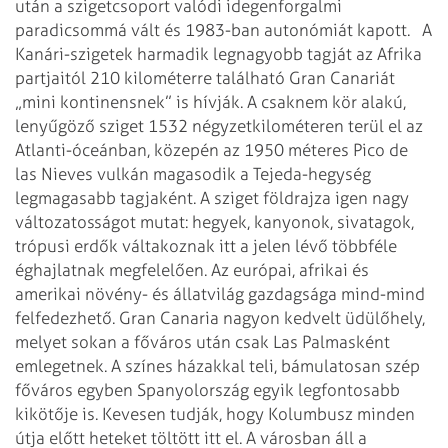
után a szigetcsoport valódi idegenforgalmi
paradicsommá vált és 1983-ban
autonómiát kapott.
A
Kanári-szigetek harmadik legnagyobb tagját az Afrika
partjaitól 210
kilométerre található Gran Canariát
„mini kontinensnek” is hívják. A csaknem kör
alakú,
lenyűgöző sziget 1532 négyzetkilométeren terül el az
Atlanti-óceánban,
közepén az 1950 méteres Pico de
las Nieves vulkán magasodik a Tejeda-hegység
legmagasabb tagjaként. A sziget földrajza igen nagy
változatosságot mutat:
hegyek, kanyonok, sivatagok,
trópusi erdők váltakoznak itt a jelen lévő többféle
éghajlatnak megfelelően. Az európai, afrikai és
amerikai növény- és állatvilág
gazdagsága mind-mind
felfedezhető.
Gran Canaria nagyon kedvelt üdülőhely,
melyet sokan a főváros után csak Las
Palmasként
emlegetnek. A színes házakkal teli, bámulatosan szép
főváros egyben
Spanyolország egyik legfontosabb
kikötője is. Kevesen tudják, hogy Kolumbusz
minden
útja előtt heteket töltött itt el. A városban áll a