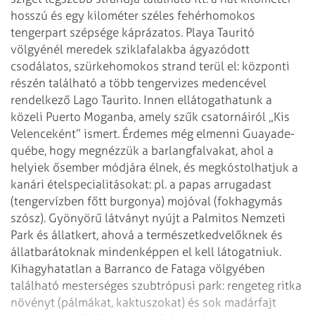
hosszú és
egy kilométer széles fehérhomokos
tengerpart szépsége káprázatos.
Playa Tauritó
völgyénél meredek sziklafalakba ágyazódott
csodálatos,
szürkehomokos strand terül el: központi
részén található a több tengervizes
medencével
rendelkező Lago Taurito. Innen ellátogathatunk a
közeli Puerto
Moganba, amely szűk csatornáiról „Kis
Velenceként” ismert.
Érdemes még elmenni Guayade­
québe, hogy megnézzük a barlangfalvakat, ahol a
helyiek ősember módjára élnek, és megkóstolhatjuk a
kanári ételspecialitásokat:
pl. a papas arrugadast
(tengervízben főtt burgonya) mojóval (fokhagymás
szósz).
Gyönyörű látványt nyújt a Palmitos Nemzeti
Park és állatkert, ahová a
természetkedvelőknek és
állatbarátoknak mindenképpen el kell látogatniuk.
Kihagyhatatlan a Barranco de Fataga völgyében
található mesterséges szubtrópusi
park: rengeteg ritka
növényt (pálmákat, kaktuszokat) és sok madárfajt