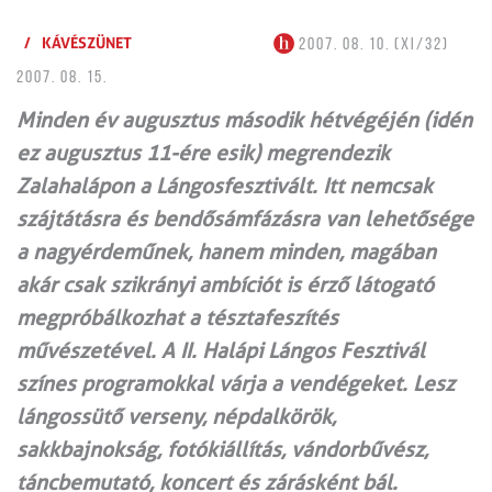
/
KÁVÉSZÜNET
2007. 08. 10. (XI/32)
2007. 08. 15.
Minden év augusztus második hétvégéjén (idén
ez augusztus 11-ére esik) megrendezik
Zalahalápon a Lángosfesztivált. Itt nemcsak
szájtátásra és bendősámfázásra van lehetősége
a nagyérdeműnek, hanem minden, magában
akár csak szikrányi ambíciót is érző látogató
megpróbálkozhat a tésztafeszítés
művészetével. A II. Halápi Lángos Fesztivál
színes programokkal várja a vendégeket. Lesz
lángossütő verseny, népdalkörök,
sakkbajnokság, fotókiállítás, vándorbűvész,
táncbemutató, koncert és zárásként bál.