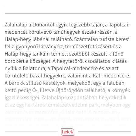
Zalahaláp a Dunántúl egyik legszebb táján, a Tapolcai-
medencét körülvevő
tanúhegyek északi részén, a
Haláp-hegy lábánál található. Számtalan turista
keresi
fel a gyönyörű látványért, természetfotózásért és a
Haláp-hegy lankáin
termett szőlőből készült kitűnő
borokért a községet. A hegytetőről csodálatos
kilátás
nyílik a Balatonra, a Tapolcai-medencére és az azt
körülölelő
bazalthegyekre, valamint a Káli-medencére.
A barokk stílusú kastélyok, melyekből
egy a faluban,
kettő pedig Ó-, illetve Újdörögdön található, a környék
igazi
ékességei. Zalahaláp központjában helyezkedik
el az egyhektáros természetvédelmi
park, melyben egy
kétszáz éves mamutfenyő található.
A rendezvény
másnapjára, mire a vendégek szervezetében csökkenni
kezd a lángos
kritikus mennyisége, a szervezők a XIV.
Falunapra invitálják a környéken
pihenőket.
(x)