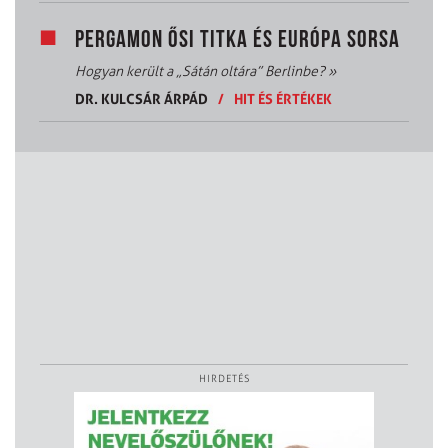
PERGAMON ŐSI TITKA ÉS EURÓPA SORSA
Hogyan került a „Sátán oltára” Berlinbe?
»
DR. KULCSÁR ÁRPÁD
/
HIT ÉS ÉRTÉKEK
HIRDETÉS