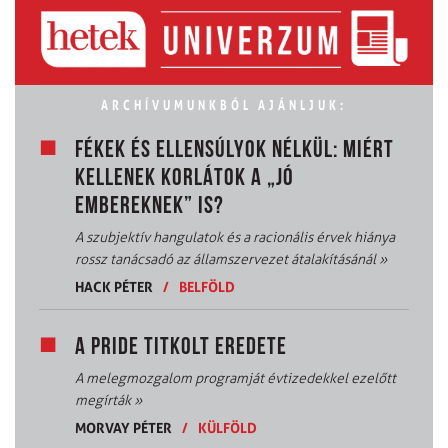
ARCHÍVUMUNKBÓL AJÁNLJUK:
FÉKEK ÉS ELLENSÚLYOK NÉLKÜL: MIÉRT
KELLENEK KORLÁTOK A „JÓ
EMBEREKNEK” IS?
A szubjektív hangulatok és a racionális érvek hiánya
rossz tanácsadó az államszervezet átalakításánál
»
HACK PÉTER
/
BELFÖLD
A PRIDE TITKOLT EREDETE
A melegmozgalom programját évtizedekkel ezelőtt
megírták
»
MORVAY PÉTER
/
KÜLFÖLD