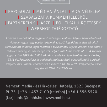
KAPCSOLAT
MÉDIAAJÁNLAT
ADATVÉDELEM
SZABÁLYZAT A KOMMENTELÉSRŐL
PARTNEREINK
ÁSZF
POLITIKAI HIRDETÉSEK
WEBSHOP TÁJÉKOZTATÓ
Az ezen a weboldalon megjelenő szövegek, grafikák, képek, hangfelvételek,
video anyagok vagy egyéb tartalmak szerzői jogvédelem alatt állnak. A
Hetek.hu Kft. minden jogot fenntart a tartalommal kapcsolatosan, beleértve a
tartalom szöveg- és adatbányászat céljára való felhasználását is – A szerzői
jogról szóló 1999. évi LXXVI. törvény rendelkezései értelmében a törvény
35/A. § (1) paragrafusa és a digitális szolgáltatások piacairól szóló európai
irányelv (Az Európai Parlament és a Tanács (EU) 2019/790 Irányelve) 4. cikke
alapján. © 2026 HETEK.HU Kft.
Nemzeti Média - és Hírközlési Hatóság, 1525 Budapest,
Pf. 75. | +36 1 457 7100 (telefon) | +36 1 356 5520
(fax) |
info@nmhh.hu
| www.nmhh.hu