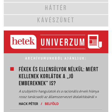
HÁTTÉR
KÁVÉSZÜNET
ARCHÍVUMUNKBÓL AJÁNLJUK:
FÉKEK ÉS ELLENSÚLYOK NÉLKÜL: MIÉRT
KELLENEK KORLÁTOK A „JÓ
EMBEREKNEK” IS?
A szubjektív hangulatok és a racionális érvek hiánya
rossz tanácsadó az államszervezet átalakításánál
»
HACK PÉTER
/
BELFÖLD