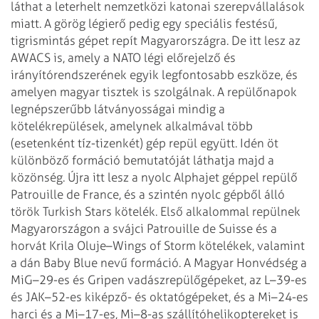
láthat a leterhelt nemzetközi katonai
szerepvállalások
miatt. A görög légierő pedig egy speciális festésű,
tigrismintás gépet repít Magyarországra. De itt lesz az
AWACS is, amely a NATO
légi előrejelző és
irányítórendszerének egyik legfontosabb eszköze, és
amelyen
magyar tisztek is szolgálnak. A repülőnapok
legnépszerűbb látványosságai mindig
a
kötelékrepülések, amelynek alkalmával több
(esetenként tíz-tizenkét) gép repül
együtt. Idén öt
különböző formáció bemutatóját láthatja majd a
közönség. Újra
itt lesz a nyolc Alphajet géppel repülő
Patrouille de France, és a szintén nyolc
gépből álló
török Turkish Stars kötelék. Első alkalommal repülnek
Magyarországon
a svájci Patrouille de Suisse és a
horvát Krila Oluje–Wings of Storm kötelékek,
valamint
a dán Baby Blue nevű formáció. A Magyar Honvédség a
MiG–29-es és Gripen
vadászrepülőgépeket, az L–39-es
és JAK–52-es kiképző- és oktatógépeket, és a
Mi–24-es
harci és a Mi–17-es, Mi–8-as szállítóhelikoptereket is