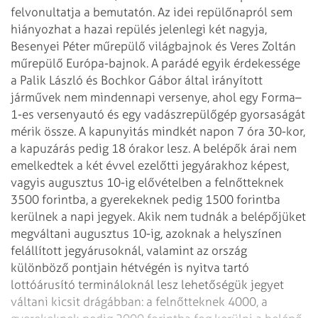
felvonultatja a
bemutatón.
Az idei repülőnapról sem
hiányozhat a hazai repülés jelenlegi két nagyja,
Besenyei Péter műrepülő világbajnok és Veres Zoltán
műrepülő Európa-bajnok. A
parádé egyik érdekessége
a Palik László és Bochkor Gábor által irányított
járművek nem mindennapi versenye, ahol egy Forma–
1-es versenyautó és egy
vadászrepülőgép gyorsaságát
mérik össze.
A kapunyitás mindkét napon 7 óra 30-kor,
a kapuzárás pedig 18 órakor lesz. A
belépők árai nem
emelkedtek a két évvel ezelőtti jegyárakhoz képest,
vagyis
augusztus 10-ig elővételben a felnőtteknek
3500 forintba, a gyerekeknek pedig
1500 forintba
kerülnek a napi jegyek. Akik nem tudnák a belépőjüket
megváltani
augusztus 10-ig, azoknak a helyszínen
felállított jegyárusoknál, valamint az
ország
különböző pontjain hétvégén is nyitva tartó
lottóárusító termináloknál
lesz lehetőségük jegyet
váltani kicsit drágábban: a felnőtteknek 4000, a