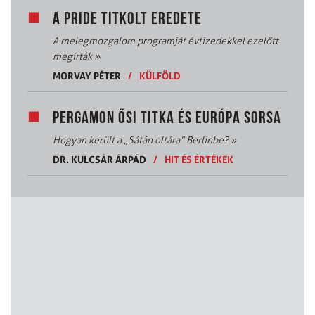
A PRIDE TITKOLT EREDETE
A melegmozgalom programját évtizedekkel ezelőtt
megírták
»
MORVAY PÉTER
/
KÜLFÖLD
PERGAMON ŐSI TITKA ÉS EURÓPA SORSA
Hogyan került a „Sátán oltára” Berlinbe?
»
DR. KULCSÁR ÁRPÁD
/
HIT ÉS ÉRTÉKEK