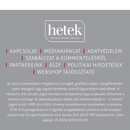
KAPCSOLAT
MÉDIAAJÁNLAT
ADATVÉDELEM
SZABÁLYZAT A KOMMENTELÉSRŐL
PARTNEREINK
ÁSZF
POLITIKAI HIRDETÉSEK
WEBSHOP TÁJÉKOZTATÓ
Az ezen a weboldalon megjelenő szövegek, grafikák, képek, hangfelvételek,
video anyagok vagy egyéb tartalmak szerzői jogvédelem alatt állnak. A
Hetek.hu Kft. minden jogot fenntart a tartalommal kapcsolatosan, beleértve a
tartalom szöveg- és adatbányászat céljára való felhasználását is – A szerzői
jogról szóló 1999. évi LXXVI. törvény rendelkezései értelmében a törvény
35/A. § (1) paragrafusa és a digitális szolgáltatások piacairól szóló európai
irányelv (Az Európai Parlament és a Tanács (EU) 2019/790 Irányelve) 4. cikke
alapján. © 2026 HETEK.HU Kft.