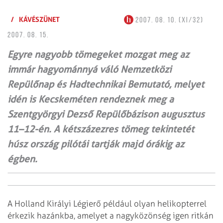
/
KÁVÉSZÜNET
2007. 08. 10. (XI/32)
2007. 08. 15.
Egyre nagyobb tömegeket mozgat meg az
immár hagyománnyá váló Nemzetközi
Repülőnap és Hadtechnikai Bemutató, melyet
idén is Kecskeméten rendeznek meg a
Szentgyörgyi Dezső Repülőbázison augusztus
11–12-én. A kétszázezres tömeg tekintetét
húsz ország pilótái tartják majd órákig az
égben.
A Holland Királyi Légierő például olyan helikopterrel
érkezik hazánkba,
amelyet a nagyközönség igen ritkán