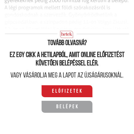
gyerekeknek pedig 2000 forintba fog kerülni a belépő.
A légi programok mellett
földi szórakozásról is
gondoskodnak a szervezők. Gyönyörködhetünk a
gépcsodákban, a színpadon pedig 11-én Völgyi Zsuzsi,
12-én az Állami Népi
Együttes produkciója lesz látható
17 órától.
(x)
Tovább olvasná?
Ez egy cikk a hetilapból, amit online előfizetést
követően belépéssel elér.
Vagy vásárolja meg a lapot az újságárusoknál.
Előfizetek
Belépek