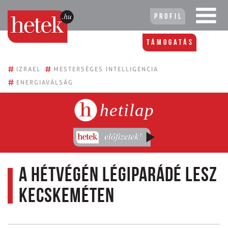
Profil
Támogatás
#
#
IZRAEL
MESTERSÉGES INTELLIGENCIA
#
ENERGIAVÁLSÁG
hetilap
A hétvégén légiparádé lesz
Kecskeméten