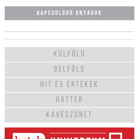
KAPCSOLÓDÓ ANYAGOK
KÜLFÖLD
BELFÖLD
HIT ÉS ÉRTÉKEK
HÁTTÉR
KÁVÉSZÜNET