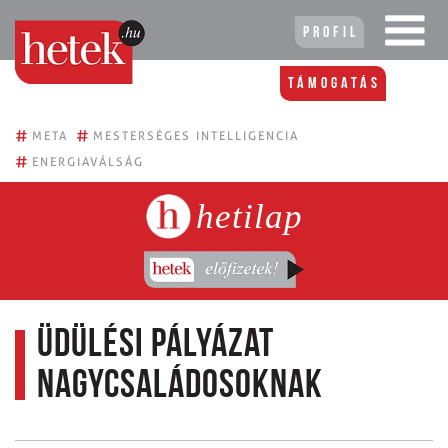
Profil
Támogatás
#
#
META
MESTERSÉGES INTELLIGENCIA
#
ENERGIAVÁLSÁG
hetilap
Üdülési pályázat
nagycsaládosoknak