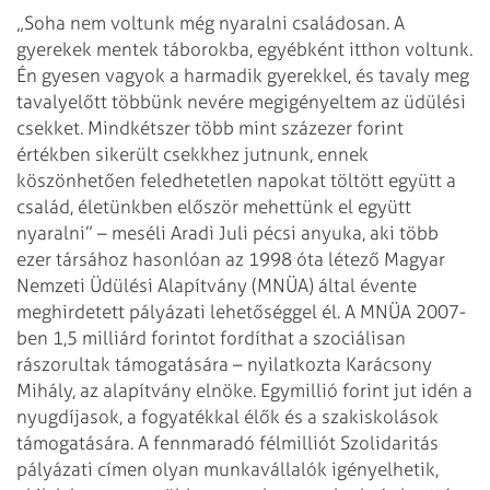
„Soha nem voltunk még nyaralni családosan. A
gyerekek mentek táborokba,
egyébként itthon voltunk.
Én gyesen vagyok a harmadik gyerekkel, és tavaly meg
tavalyelőtt többünk nevére megigényeltem az üdülési
csekket. Mindkétszer több
mint százezer forint
értékben sikerült csekkhez jutnunk, ennek
köszönhetően
feledhetetlen napokat töltött együtt a
család, életünkben először mehettünk el
együtt
nyaralni” – meséli Aradi Juli pécsi anyuka, aki több
ezer társához
hasonlóan az 1998 óta létező Magyar
Nemzeti Üdülési Alapítvány (MNÜA) által
évente
meghirdetett pályázati lehetőséggel él.
A MNÜA 2007-
ben 1,5 milliárd forintot fordíthat a szociálisan
rászorultak
támogatására – nyilatkozta Karácsony
Mihály, az alapítvány elnöke. Egymillió
forint jut idén a
nyugdíjasok, a fogyatékkal élők és a szakiskolások
támogatására. A fennmaradó félmilliót Szolidaritás
pályázati címen olyan
munkavállalók igényelhetik,