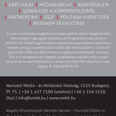
KAPCSOLAT
MÉDIAAJÁNLAT
ADATVÉDELEM
SZABÁLYZAT A KOMMENTELÉSRŐL
PARTNEREINK
ÁSZF
POLITIKAI HIRDETÉSEK
WEBSHOP TÁJÉKOZTATÓ
Az ezen a weboldalon megjelenő szövegek, grafikák, képek, hangfelvételek,
video anyagok vagy egyéb tartalmak szerzői jogvédelem alatt állnak. A
Hetek.hu Kft. minden jogot fenntart a tartalommal kapcsolatosan, beleértve a
tartalom szöveg- és adatbányászat céljára való felhasználását is – A szerzői
jogról szóló 1999. évi LXXVI. törvény rendelkezései értelmében a törvény
35/A. § (1) paragrafusa és a digitális szolgáltatások piacairól szóló európai
irányelv (Az Európai Parlament és a Tanács (EU) 2019/790 Irányelve) 4. cikke
alapján. © 2026 HETEK.HU Kft.
Nemzeti Média - és Hírközlési Hatóság, 1525 Budapest,
Pf. 75. | +36 1 457 7100 (telefon) | +36 1 356 5520
(fax) |
info@nmhh.hu
| www.nmhh.hu
Alapító-főszerkesztő: Németh Sándor - Founder Editor in