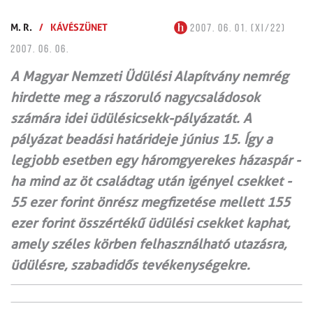
M. R.
/
KÁVÉSZÜNET
2007. 06. 01. (XI/22)
2007. 06. 06.
A Magyar Nemzeti Üdülési Alapítvány nemrég
hirdette meg a rászoruló nagycsaládosok
számára idei üdülésicsekk-pályázatát. A
pályázat beadási határideje június 15. Így a
legjobb esetben egy háromgyerekes házaspár -
ha mind az öt családtag után igényel csekket -
55 ezer forint önrész megfizetése mellett 155
ezer forint összértékű üdülési csekket kaphat,
amely széles körben felhasználható utazásra,
üdülésre, szabadidős tevékenységekre.