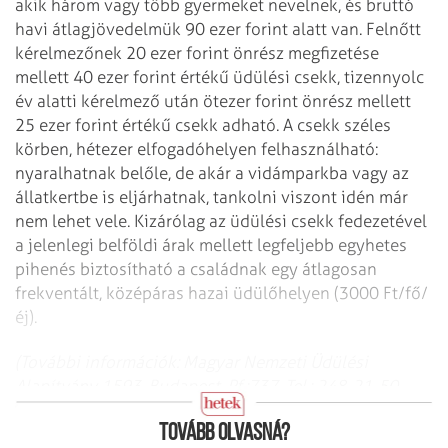
akik három vagy több gyermeket nevelnek, és bruttó
havi átlagjövedelmük 90 ezer forint alatt van. Felnőtt
kérelmezőnek 20 ezer
forint önrész megfizetése
mellett 40 ezer forint értékű üdülési csekk,
tizennyolc
év alatti kérelmező után ötezer forint önrész mellett
25 ezer forint
értékű csekk adható. A csekk széles
körben, hétezer elfogadóhelyen
felhasználható:
nyaralhatnak belőle, de akár a vidámparkba vagy az
állatkertbe
is eljárhatnak, tankolni viszont idén már
nem lehet vele. Kizárólag az üdülési
csekk fedezetével
a jelenlegi belföldi árak mellett legfeljebb egyhetes
pihenés
biztosítható a családnak egy átlagosan
frekventált, középáras hazai üdülőhelyen
(3000 Ft/fő/
éj).
(További információk: Magyar Nemzeti Üdülési
Alapítvány 1593. Budapest. Pf.:737.
Tel.: 248-21-50
)
www.mnua.hu
Tovább olvasná?