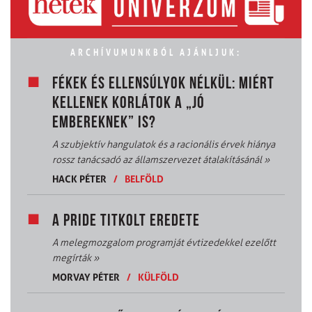
ARCHÍVUMUNKBÓL AJÁNLJUK:
FÉKEK ÉS ELLENSÚLYOK NÉLKÜL: MIÉRT
KELLENEK KORLÁTOK A „JÓ
EMBEREKNEK” IS?
A szubjektív hangulatok és a racionális érvek hiánya
rossz tanácsadó az államszervezet átalakításánál
»
HACK PÉTER
/
BELFÖLD
A PRIDE TITKOLT EREDETE
A melegmozgalom programját évtizedekkel ezelőtt
megírták
»
MORVAY PÉTER
/
KÜLFÖLD