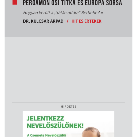
PERGAMON ŐSI TITKA ÉS EURÓPA SORSA
Hogyan került a „Sátán oltára” Berlinbe?
»
DR. KULCSÁR ÁRPÁD
/
HIT ÉS ÉRTÉKEK
HIRDETÉS