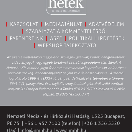
KAPCSOLAT
MÉDIAAJÁNLAT
ADATVÉDELEM
SZABÁLYZAT A KOMMENTELÉSRŐL
PARTNEREINK
ÁSZF
POLITIKAI HIRDETÉSEK
WEBSHOP TÁJÉKOZTATÓ
Az ezen a weboldalon megjelenő szövegek, grafikák, képek, hangfelvételek,
video anyagok vagy egyéb tartalmak szerzői jogvédelem alatt állnak. A
Hetek.hu Kft. minden jogot fenntart a tartalommal kapcsolatosan, beleértve a
tartalom szöveg- és adatbányászat céljára való felhasználását is – A szerzői
jogról szóló 1999. évi LXXVI. törvény rendelkezései értelmében a törvény
35/A. § (1) paragrafusa és a digitális szolgáltatások piacairól szóló európai
irányelv (Az Európai Parlament és a Tanács (EU) 2019/790 Irányelve) 4. cikke
alapján. © 2026 HETEK.HU Kft.
Nemzeti Média - és Hírközlési Hatóság, 1525 Budapest,
Pf. 75. | +36 1 457 7100 (telefon) | +36 1 356 5520
(fax) |
info@nmhh.hu
| www.nmhh.hu