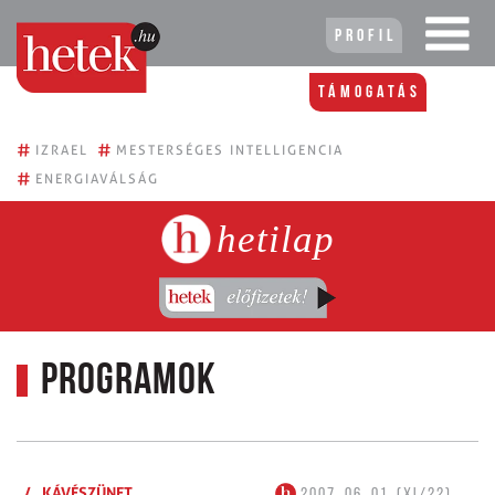
Profil
Támogatás
#
#
IZRAEL
MESTERSÉGES INTELLIGENCIA
#
ENERGIAVÁLSÁG
hetilap
Programok
/
KÁVÉSZÜNET
2007. 06. 01. (XI/22)