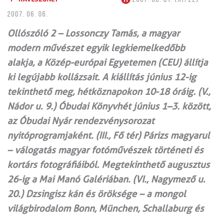
2007. 06. 06.
Ollószóló 2 – Lossonczy Tamás, a magyar
modern művészet egyik legkiemelkedőbb
alakja, a Közép-európai Egyetemen (CEU) állítja
ki legújabb kollázsait. A kiállítás június 12-ig
tekinthető meg, hétköznapokon 10-18 óráig. (V.,
Nádor u. 9.) Óbudai Könyvhét június 1–3. között,
az Óbudai Nyár rendezvénysorozat
nyitóprogramjaként. (III., Fő tér) Párizs magyarul
– válogatás magyar fotóművészek történeti és
kortárs fotográfiáiból. Megtekinthető augusztus
26-ig a Mai Manó Galériában. (VI., Nagymező u.
20.) Dzsingisz kán és öröksége – a mongol
világbirodalom Bonn, München, Schallaburg és