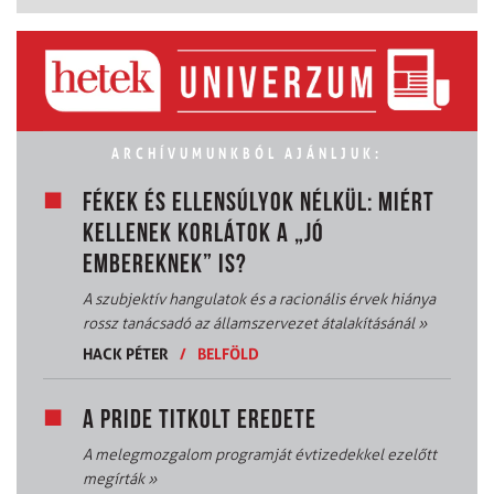
ARCHÍVUMUNKBÓL AJÁNLJUK:
FÉKEK ÉS ELLENSÚLYOK NÉLKÜL: MIÉRT
KELLENEK KORLÁTOK A „JÓ
EMBEREKNEK” IS?
A szubjektív hangulatok és a racionális érvek hiánya
rossz tanácsadó az államszervezet átalakításánál
»
HACK PÉTER
/
BELFÖLD
A PRIDE TITKOLT EREDETE
A melegmozgalom programját évtizedekkel ezelőtt
megírták
»