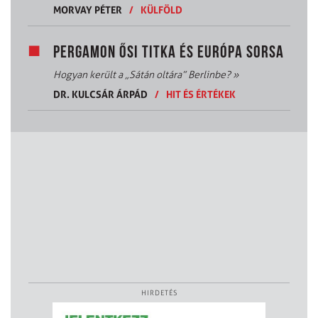
MORVAY PÉTER
/
KÜLFÖLD
PERGAMON ŐSI TITKA ÉS EURÓPA SORSA
Hogyan került a „Sátán oltára” Berlinbe?
»
DR. KULCSÁR ÁRPÁD
/
HIT ÉS ÉRTÉKEK
HIRDETÉS