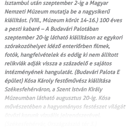
Isztambul után szeptember 2-ig a Magyar
Nemzeti Múzeum mutatja be a nagysikerű
kiállítást. (VIII., Múzeum körút 14-16.) 100 éves
a pesti kabaré – A Budavári Palotában
szeptember 20-ig látható kiállításon az egykori
szórakozóhelyet idéző enteriőrben filmek,
fotók, hangfelvételek és eddig ki nem állított
relikviák adják vissza a századelő e sajátos
intézményének hangulatát. (Budavári Palota E
épület) Kósa Károly festőművész kiállítása
Székesfehérváron, a Szent István Király
Múzeumban látható augusztus 20-ig. Kósa
művészetében a hagyományos festészet világát
ötvözi korunk vizuális jelrendszerével.
(Székesfehérvár, Országzászló tér 3.)