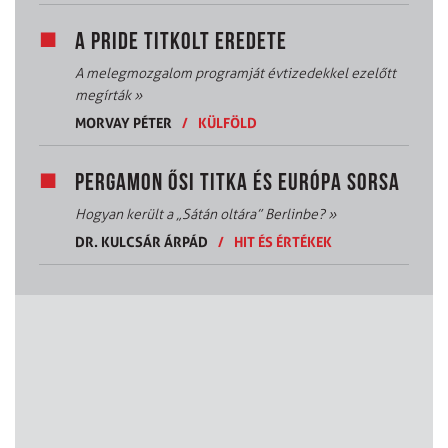
A PRIDE TITKOLT EREDETE
A melegmozgalom programját évtizedekkel ezelőtt
megírták
»
MORVAY PÉTER
/
KÜLFÖLD
PERGAMON ŐSI TITKA ÉS EURÓPA SORSA
Hogyan került a „Sátán oltára” Berlinbe?
»
DR. KULCSÁR ÁRPÁD
/
HIT ÉS ÉRTÉKEK