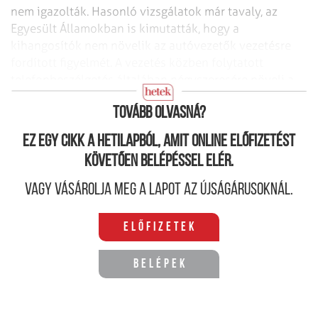
nem igazolták. Hasonló vizsgálatok már tavaly, az
Egyesült Államokban is kimutatták, hogy a
kihangosítók nem növelik az autóvezetők vezetésre
fordított figyelmét. A vezetés közben folytatott
telefonbeszélgetés általában négyszeresére növeli a
baleset kockázatát. (MTI)
Tovább olvasná?
Ez egy cikk a hetilapból, amit online előfizetést
követően belépéssel elér.
Vagy vásárolja meg a lapot az újságárusoknál.
Előfizetek
Belépek