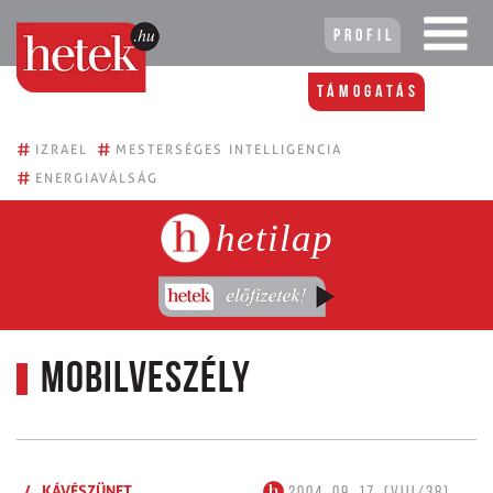
Profil
Támogatás
#
#
IZRAEL
MESTERSÉGES INTELLIGENCIA
#
ENERGIAVÁLSÁG
hetilap
Mobilveszély
/
KÁVÉSZÜNET
2004. 09. 17. (VIII/38)