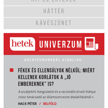
HÁTTÉR
KÁVÉSZÜNET
ARCHÍVUMUNKBÓL AJÁNLJUK:
FÉKEK ÉS ELLENSÚLYOK NÉLKÜL: MIÉRT
KELLENEK KORLÁTOK A „JÓ
EMBEREKNEK” IS?
A szubjektív hangulatok és a racionális érvek hiánya
rossz tanácsadó az államszervezet átalakításánál
»
HACK PÉTER
/
BELFÖLD