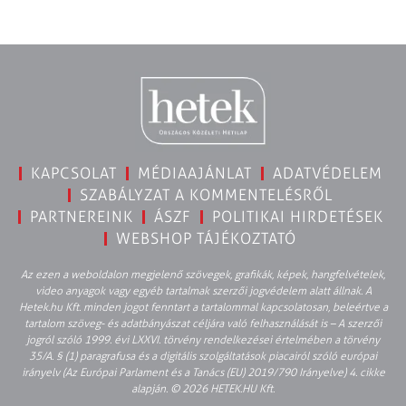
KAPCSOLAT
MÉDIAAJÁNLAT
ADATVÉDELEM
SZABÁLYZAT A KOMMENTELÉSRŐL
PARTNEREINK
ÁSZF
POLITIKAI HIRDETÉSEK
WEBSHOP TÁJÉKOZTATÓ
Az ezen a weboldalon megjelenő szövegek, grafikák, képek, hangfelvételek,
video anyagok vagy egyéb tartalmak szerzői jogvédelem alatt állnak. A
Hetek.hu Kft. minden jogot fenntart a tartalommal kapcsolatosan, beleértve a
tartalom szöveg- és adatbányászat céljára való felhasználását is – A szerzői
jogról szóló 1999. évi LXXVI. törvény rendelkezései értelmében a törvény
35/A. § (1) paragrafusa és a digitális szolgáltatások piacairól szóló európai
irányelv (Az Európai Parlament és a Tanács (EU) 2019/790 Irányelve) 4. cikke
alapján. © 2026 HETEK.HU Kft.