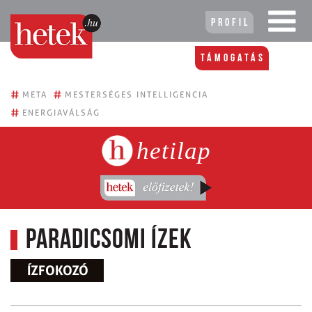
Profil
Támogatás
#
#
META
MESTERSÉGES INTELLIGENCIA
#
ENERGIAVÁLSÁG
hetilap
Paradicsomi ízek
ÍZFOKOZÓ