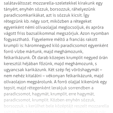
salátaváltozat: mozzarella-szeletekkel kirakunk egy
tányért, enyhén sózzuk, borsozzuk, ráhelyezünk
paradicsomkarikákat, azt is sózzuk kicsit. Így
rétegzünk kb. négy sort, miközben a rétegeket
egyenként némi olívaolajjal meglocsoljuk, és apróra
vágott friss bazsalikommal megszórjuk. Azon nyomban
fogyasztható.
Figyelemre méltó a franciás rakott
krumpli is: háromnegyed kiló paradicsomot egyenként
forró vízbe mártunk, majd meghámozunk,
felkarikázunk. Öt darab közepes krumplit negyed órán
keresztül héjában főzünk, majd meghámozunk, s
ugyancsak karikázunk. Két szép fej vöröshagymát –
nem nehéz kitalálni – vékonyan felkarikázunk, majd
olívaolajon megpárolunk. A forró olajjal kikenünk egy
tepsit, majd rétegenként lerakjuk sorrendben a
paradicsomot, hagymát, krumplit, erre hagymát,
paradicsomot, krumplit. Közben enyhén sózzuk,
borsozzuk, s kerülhet bele középtájt reszelt mozzarella
sajt is. Tetejére tárkonyt hintünk, és meglocsoljuk pár