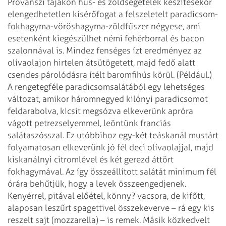
Provanszi tájakon hús- és zöldségételek készítésekor
elengedhetetlen kísérőfogat a felszeletelt
paradicsom-
fokhagyma-vöröshagyma-zöldfűszer négyese, ami
esetenként kiegészülhet némi fehérborral és bacon
szalonnával is. Mindez fenséges ízt eredményez az
olívaolajon hirtelen átsütögetett, majd fedő alatt
csendes párolódásra ítélt baromfihús körül. (Például.)
A rengetegféle paradicsomsalátából egy lehetséges
változat, amikor háromnegyed kilónyi paradicsomot
feldarabolva, kicsit megsózva elkeverünk apróra
vágott petrezselyemmel, leöntünk franciás
salátaszósszal. Ez utóbbihoz egy-két teáskanál mustárt
folyamatosan elkeverünk jó fél deci olívaolajjal, majd
kiskanálnyi citromlével és két gerezd áttört
fokhagymával. Az így összeállított salátát minimum fél
órára behűtjük, hogy a levek összeengedjenek.
Kenyérrel, pitával előétel, könny? vacsora, de kifőtt,
alaposan leszűrt spagettivel összekeverve – rá egy kis
reszelt sajt (mozzarella) – is remek. Másik közkedvelt