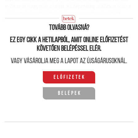
evőkanál hagymás olajjal. Középmeleg sütőben félóra
sülés, majd egytálételként – vagy egyben lesütött
vörös húsok köreteként – el is költhető. (M. R.)
Tovább olvasná?
Ez egy cikk a hetilapból, amit online előfizetést
követően belépéssel elér.
Vagy vásárolja meg a lapot az újságárusoknál.
Előfizetek
Belépek