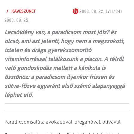
/
KÁVÉSZÜNET
2003. 08. 22. (VII/34)
2003. 08. 25.
Lecsóidény van, a paradicsom most jóíz? és
olcsó, ami azt jelenti, hogy nem a megszokott,
íztelen és drága gyerekszomorító
vitaminforrással találkozunk a piacon. A télről
való gondoskodás mellett a kánikula is
ösztönöz: a paradicsom ilyenkor frissen és
sütve-főzve egyaránt első számú alapanyaggá
léphet elő.
Paradicsomsaláta avokádóval, oreganóval, olívával