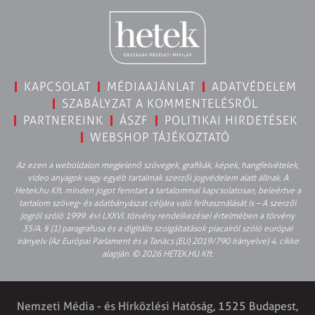
KAPCSOLAT
MÉDIAAJÁNLAT
ADATVÉDELEM
SZABÁLYZAT A KOMMENTELÉSRŐL
PARTNEREINK
ÁSZF
POLITIKAI HIRDETÉSEK
WEBSHOP TÁJÉKOZTATÓ
Az ezen a weboldalon megjelenő szövegek, grafikák, képek, hangfelvételek,
video anyagok vagy egyéb tartalmak szerzői jogvédelem alatt állnak. A
Hetek.hu Kft. minden jogot fenntart a tartalommal kapcsolatosan, beleértve a
tartalom szöveg- és adatbányászat céljára való felhasználását is – A szerzői
jogról szóló 1999. évi LXXVI. törvény rendelkezései értelmében a törvény
35/A. § (1) paragrafusa és a digitális szolgáltatások piacairól szóló európai
irányelv (Az Európai Parlament és a Tanács (EU) 2019/790 Irányelve) 4. cikke
alapján. © 2026 HETEK.HU Kft.
Nemzeti Média - és Hírközlési Hatóság, 1525 Budapest,