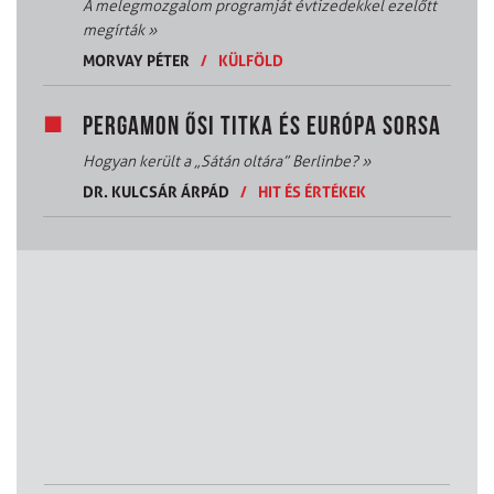
A melegmozgalom programját évtizedekkel ezelőtt
megírták
»
MORVAY PÉTER
/
KÜLFÖLD
PERGAMON ŐSI TITKA ÉS EURÓPA SORSA
Hogyan került a „Sátán oltára” Berlinbe?
»
DR. KULCSÁR ÁRPÁD
/
HIT ÉS ÉRTÉKEK