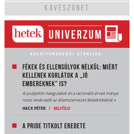
KÁVÉSZÜNET
ARCHÍVUMUNKBÓL AJÁNLJUK:
FÉKEK ÉS ELLENSÚLYOK NÉLKÜL: MIÉRT
KELLENEK KORLÁTOK A „JÓ
EMBEREKNEK” IS?
A szubjektív hangulatok és a racionális érvek hiánya
rossz tanácsadó az államszervezet átalakításánál
»
HACK PÉTER
/
BELFÖLD
A PRIDE TITKOLT EREDETE