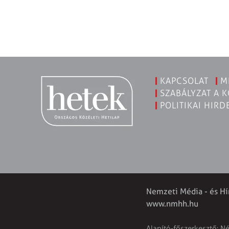
KAPCSOLAT
M
SZABÁLYZAT A 
POLITIKAI HIRD
Nemzeti Média - és Hí
www.nmhh.hu
Alapító-főszerkesztő: N