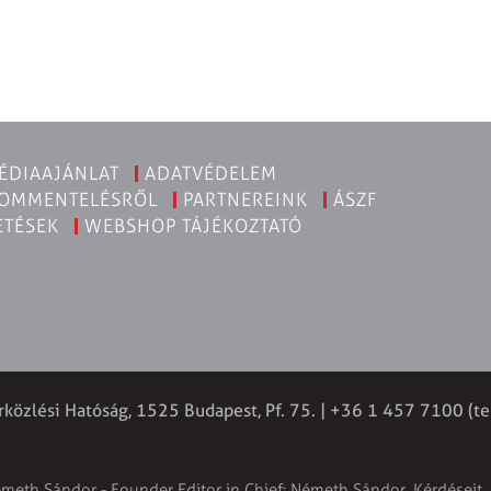
ÉDIAAJÁNLAT
ADATVÉDELEM
KOMMENTELÉSRŐL
PARTNEREINK
ÁSZF
ETÉSEK
WEBSHOP TÁJÉKOZTATÓ
rközlési Hatóság, 1525 Budapest, Pf. 75. | +36 1 457 7100 (te
émeth Sándor - Founder Editor in Chief: Németh Sándor. Kérdéseit, 