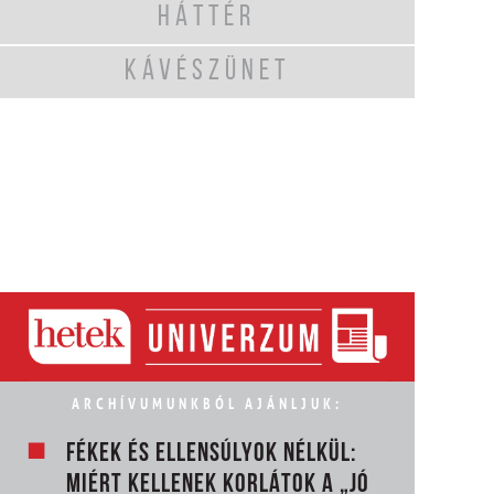
HÁTTÉR
KÁVÉSZÜNET
ARCHÍVUMUNKBÓL AJÁNLJUK:
FÉKEK ÉS ELLENSÚLYOK NÉLKÜL:
MIÉRT KELLENEK KORLÁTOK A „JÓ