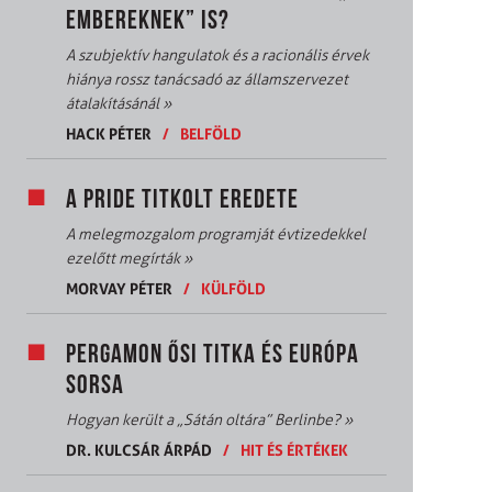
EMBEREKNEK” IS?
A szubjektív hangulatok és a racionális érvek
hiánya rossz tanácsadó az államszervezet
átalakításánál
»
HACK PÉTER
/
BELFÖLD
A PRIDE TITKOLT EREDETE
A melegmozgalom programját évtizedekkel
ezelőtt megírták
»
MORVAY PÉTER
/
KÜLFÖLD
PERGAMON ŐSI TITKA ÉS EURÓPA
SORSA
Hogyan került a „Sátán oltára” Berlinbe?
»
DR. KULCSÁR ÁRPÁD
/
HIT ÉS ÉRTÉKEK