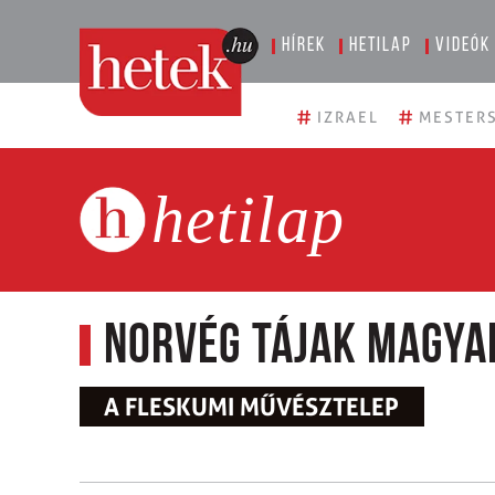
Hírek
Hetilap
Videók
#
#
IZRAEL
MESTERS
hetilap
Norvég tájak Magy
A FLESKUMI MŰVÉSZTELEP