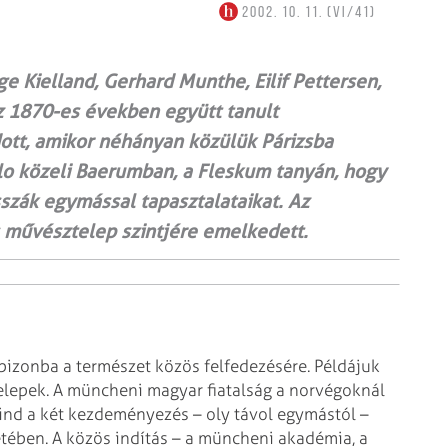
2002. 10. 11. (VI/41)
ge Kielland, Gerhard Munthe, Eilif Pettersen,
az 1870-es években együtt tanult
ott, amikor néhányan közülük Párizsba
lo közeli Baerumban, a Fleskum tanyán, hogy
zák egymással tapasztalataikat. Az
s művésztelep szintjére emelkedett.
rbizonba a természet közös felfedezésére. Példájuk
elepek. A müncheni magyar fiatalság a norvégoknál
ind a két kezdeményezés – oly távol egymástól –
tében. A közös indítás – a müncheni akadémia, a