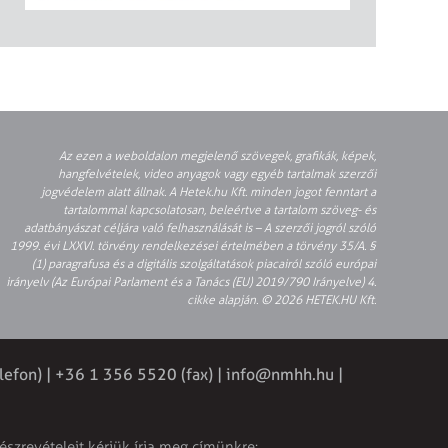
Az ezen a weboldalon megjelenő szövegek, grafikák, képek,
hangfelvételek, video anyagok vagy egyéb tartalmak szerzői
jogvédelem alatt állnak. A Hetek.hu Kft. minden jogot fenntart a
tartalommal kapcsolatosan, beleértve a tartalom szöveg- és
adatbányászat céljára való felhasználását is – A szerzői jogról szóló
1999. évi LXXVI. törvény rendelkezései értelmében a törvény 35/A. §
(1) paragrafusa és a digitális szolgáltatások piacairól szóló európai
irányelv (Az Európai Parlament és a Tanács (EU) 2019/790 Irányelve) 4.
cikke alapján. © 2026 HETEK.HU Kft.
lefon) | +36 1 356 5520 (fax) |
info@nmhh.hu
|
észrevételeit kérjük írja meg címünkre: