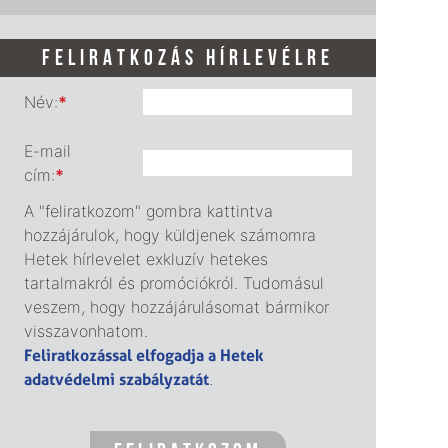
FELIRATKOZÁS HÍRLEVÉLRE
Név:
*
E-mail
cím:
*
A "feliratkozom" gombra kattintva
hozzájárulok, hogy küldjenek számomra
Hetek hírlevelet exkluzív hetekes
tartalmakról és promóciókról. Tudomásul
veszem, hogy hozzájárulásomat bármikor
visszavonhatom.
Feliratkozással elfogadja a Hetek
adatvédelmi szabályzatát
.