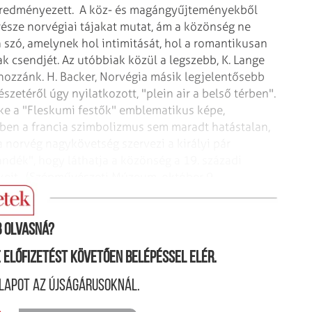
 eredményezett.
A köz- és magángyűjteményekből
észe norvégiai tájakat mutat, ám a közönség ne
 szó, amelynek hol intimitását, hol a romantikusan
k csendjét. Az utóbbiak közül a legszebb, K. Lange
 hozzánk.
H. Backer, Norvégia másik legjelentősebb
észetéről úgy nyilatkozott, "plein air a belső térben".
ke a "Fleskumi festők" emblematikus képe,
ben a francia szimbolizmus sem maradt hatástalan,
a norvég nagykövetség szervezi a királyi pár
jándék", hogy láthatja a közönség a 19. századi
keit.
(Szépművészeti Múzeum, október 9. –
 olvasná?
ne előfizetést követően belépéssel elér.
lapot az újságárusoknál.