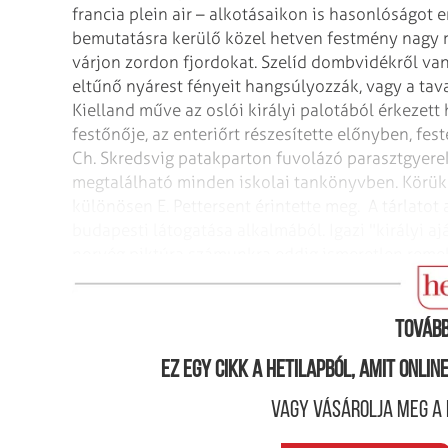
francia plein air – alkotásaikon is hasonlóságot
bemutatásra kerülő közel hetven festmény nagy r
várjon zordon fjordokat. Szelíd dombvidékről van
eltűnő nyárest fényeit hangsúlyozzák, vagy a tava
Kielland műve az oslói királyi palotából érkezett
festőnője, az enteriőrt részesítette előnyben, fest
Ch. Skredsvig patakparton fuvolázó parasztgyere
megtalálható minden iskolai tankönyvben. Körük
különösen E. Pettersent érintette meg.
A tárlatot 
budapesti látogatása alkalmából. Igazi "királyi a
norvég piktúra számunkra eddig ismeretlen reme
december 1.) (Hetek)
Tovább
Ez egy cikk a hetilapból, amit onli
Vagy vásárolja meg a 