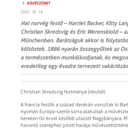
/
KÁVÉSZÜNET
2002. 10. 14.
Hat norvég festő – Harriet Backer, Kitty Lan
Christian Skredsvig és Eric Werenskiold – 
Münchenben. Barátságuk akkor is folytatód
költöztek. 1886 nyarán összegyűltek az Os
a természetben munkálkodjanak, és megoss
eredetileg egy évadra tervezett vakációzá
Christian Skredsvig festménye (részlet)
A francia festők a század derekán vonultak ki Ba
nyomán Európa-szerte sorra alakultak a művészt
kereken tíz évvel később utazott Nagybányára. M
hasonló szerephez jutott hazája művészettörténe