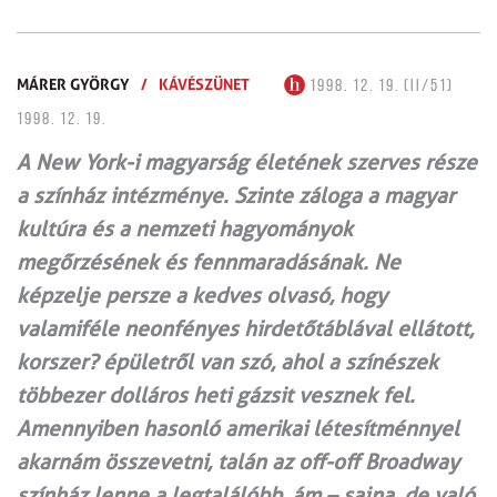
MÁRER GYÖRGY
/
KÁVÉSZÜNET
1998. 12. 19. (II/51)
1998. 12. 19.
A New York-i magyarság életének szerves része
a színház intézménye. Szinte záloga a magyar
kultúra és a nemzeti hagyományok
megőrzésének és fennmaradásának. Ne
képzelje persze a kedves olvasó, hogy
valamiféle neonfényes hirdetőtáblával ellátott,
korszer? épületről van szó, ahol a színészek
többezer dolláros heti gázsit vesznek fel.
Amennyiben hasonló amerikai létesítménnyel
akarnám összevetni, talán az off-off Broadway
színház lenne a legtalálóbb, ám – sajna, de való