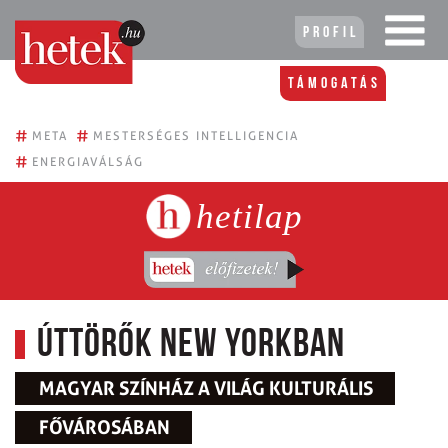
Profil
Támogatás
#
#
META
MESTERSÉGES INTELLIGENCIA
#
ENERGIAVÁLSÁG
hetilap
Úttörők New Yorkban
MAGYAR SZÍNHÁZ A VILÁG KULTURÁLIS
FŐVÁROSÁBAN