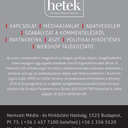
KAPCSOLAT
MÉDIAAJÁNLAT
ADATVÉDELEM
SZABÁLYZAT A KOMMENTELÉSRŐL
PARTNEREINK
ÁSZF
POLITIKAI HIRDETÉSEK
WEBSHOP TÁJÉKOZTATÓ
Az ezen a weboldalon megjelenő szövegek, grafikák, képek, hangfelvételek,
video anyagok vagy egyéb tartalmak szerzői jogvédelem alatt állnak. A
Hetek.hu Kft. minden jogot fenntart a tartalommal kapcsolatosan, beleértve a
tartalom szöveg- és adatbányászat céljára való felhasználását is – A szerzői
jogról szóló 1999. évi LXXVI. törvény rendelkezései értelmében a törvény
35/A. § (1) paragrafusa és a digitális szolgáltatások piacairól szóló európai
irányelv (Az Európai Parlament és a Tanács (EU) 2019/790 Irányelve) 4. cikke
alapján. © 2026 HETEK.HU Kft.
Nemzeti Média - és Hírközlési Hatóság, 1525 Budapest,
Pf. 75. | +36 1 457 7100 (telefon) | +36 1 356 5520