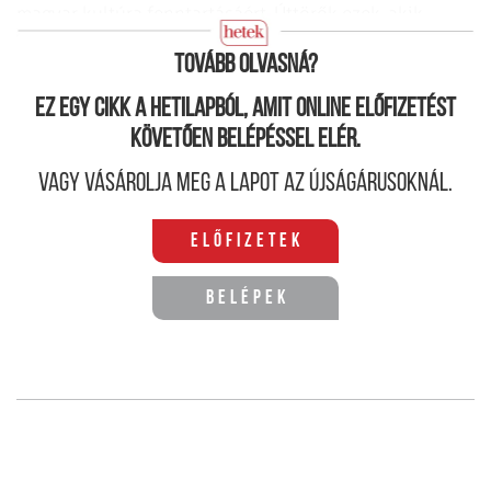
magyar kultúra fenntartásáért. Úttörők ezek, akik
minden elismerést megérdemelnek.
Tovább olvasná?
Ez egy cikk a hetilapból, amit online előfizetést
követően belépéssel elér.
Vagy vásárolja meg a lapot az újságárusoknál.
Előfizetek
Belépek