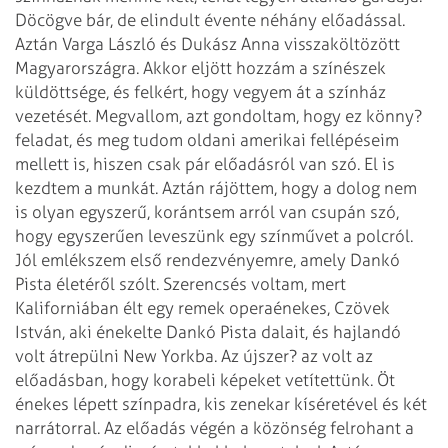
Döcögve bár, de elindult
évente néhány előadással.
Aztán Varga László és Dukász Anna visszaköltözött
Magyarországra. Akkor eljött hozzám a színészek
küldöttsége, és felkért, hogy
vegyem át a színház
vezetését. Megvallom, azt gondoltam, hogy ez könny?
feladat, és
meg tudom oldani amerikai fellépéseim
mellett is, hiszen csak pár előadásról van szó.
El is
kezdtem a munkát. Aztán rájöttem, hogy a dolog nem
is olyan egyszerű, korántsem
arról van csupán szó,
hogy egyszerűen leveszünk egy színművet a polcról.
Jól emlékszem
első rendezvényemre, amely Dankó
Pista életéről szólt. Szerencsés voltam, mert
Kaliforniában élt egy remek operaénekes, Czövek
István, aki énekelte Dankó Pista
dalait, és hajlandó
volt átrepülni New Yorkba. Az újszer? az volt az
előadásban,
hogy korabeli képeket vetítettünk. Öt
énekes lépett színpadra, kis zenekar kíséretével
és két
narrátorral. Az előadás végén a közönség felrohant a