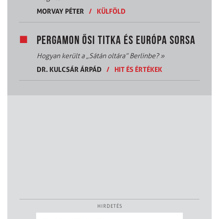
MORVAY PÉTER
/
KÜLFÖLD
PERGAMON ŐSI TITKA ÉS EURÓPA SORSA
Hogyan került a „Sátán oltára” Berlinbe?
»
DR. KULCSÁR ÁRPÁD
/
HIT ÉS ÉRTÉKEK
HIRDETÉS