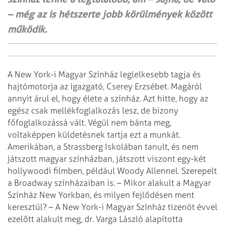
– még az is hétszerte jobb körülmények között
működik.
A New York-i Magyar Színház leglelkesebb tagja és
hajtómotorja az igazgató, Cserey
Erzsébet. Magáról
annyit árul el, hogy élete a színház. Azt hitte, hogy az
egész
csak mellékfoglalkozás lesz, de bizony
főfoglalkozássá vált. Végül nem bánta meg,
voltaképpen küldetésnek tartja ezt a munkát.
Amerikában, a Strassberg Iskolában
tanult, és nem
játszott magyar színházban, játszott viszont egy-két
hollywoodi
filmben, például Woody Allennel. Szerepelt
a Broadway színházaiban is.
– Mikor alakult a Magyar
Színház New Yorkban, és milyen fejlődésen ment
keresztül?
– A New York-i Magyar Színház tizenöt évvel
ezelőtt alakult meg, dr. Varga László
alapította