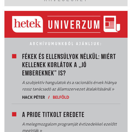
ARCHÍVUMUNKBÓL AJÁNLJUK:
FÉKEK ÉS ELLENSÚLYOK NÉLKÜL: MIÉRT
KELLENEK KORLÁTOK A „JÓ
EMBEREKNEK” IS?
A szubjektív hangulatok és a racionális érvek hiánya
rossz tanácsadó az államszervezet átalakításánál
»
HACK PÉTER
/
BELFÖLD
A PRIDE TITKOLT EREDETE
A melegmozgalom programját évtizedekkel ezelőtt
megírták
»