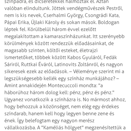
színpadra, és dicséretekkel
halmoztak el. Aztán
valóban elindultunk. Jöttek vendégművészek Pestről,
nem is kis
nevek, Cserhalmi György, Csongrádi Kata,
Pápai Erika, Újlaki Károly és sokan mások.
Boldogan
léptek fel. Körülbelül három évvel ezelőtt
megalakítottam a kamaraszínházunkat.
Itt szerényebb
körülmények között rendezzük előadásainkat, de
magasabb szinten, költői
esteket, életrajzi
ismertetőket, többek között Kabos Gyuláról, Fedák
Sáriról,
Ruttkai Éváról, Latinovits Zoltánról, és nagyon
sikeresek ezek az előadások.
– Véleménye szerint mi a
legszükségesebb kellék egy színház munkájához?
–
Amint annakidején Montecuccoli mondta: "a
háborúhoz három dolog kell: pénz, pénz
és pénz."
Ugyanez vonatkozik a színházra is. No mármost ahhoz,
hogy behozzuk a közönséget,
nem elég egy érdekes
színdarab, hanem kell hogy legyen benne zene és
ének. Így
belefogtam egy nagyon merész
vállalkozásba. A "Kaméliás hölgyet" megzenésítettük
a