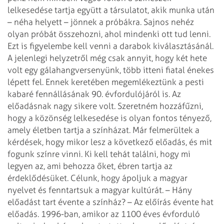
lelkesedése tartja
együtt a társulatot, akik munka után
– néha helyett – jönnek a próbákra. Sajnos
nehéz
olyan próbát összehozni, ahol mindenki ott tud lenni.
Ezt is figyelembe kell
venni a darabok kiválasztásánál.
A jelenlegi helyzetről még csak annyit, hogy két
hete
volt egy gálahangversenyünk, több itteni fiatal énekes
lépett fel. Ennek keretében
megemlékeztünk a pesti
kabaré fennállásának 90. évfordulójáról is. Az
előadásnak
nagy sikere volt. Szeretném hozzáfűzni,
hogy a közönség lelkesedése is olyan fontos
tényező,
amely életben tartja a színházat. Már felmerültek a
kérdések, hogy mikor
lesz a következő előadás, és mit
fogunk színre vinni. Ki kell tehát találni, hogy
mi
legyen az, ami behozza őket, ébren tartja az
érdeklődésüket. Célunk, hogy ápoljuk
a magyar
nyelvet és fenntartsuk a magyar kultúrát.
– Hány
előadást tart évente a színház?
– Az előírás évente hat
előadás. 1996-ban, amikor az 1100 éves évforduló