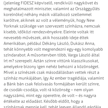
(jelenleg FIDESZ képviselő, rendkívüli nagykövet és
meghatalmazott
miniszter, valamint az Országgyűlés
korelnöke) néhány másik vállalkozó szellemmel
karöltve, akiknek az volt a véleményük, hogy New
Yorknak szüksége van szervezett színházra,
nemcsak
kisebb, időközi rendezvényekre. Eleinte voltak itt
nevesebb művészek, akik
hosszabb ideje éltek
Amerikában, például Dékány László, Dukász Anna,
tehát könnyebb
volt megrendezni egy-egy komolyabb
színdarabot. A műsortervben több, Varga László által
írt m? szerepelt. Aztán színre vittünk klasszikusokat,
amelyekre bizony igen nehéz
behozni a közönséget.
Mivel a színészek csak másodállásban vettek részt a
színház
munkájában, így Az ember tragédiája, valamint
a Bánk bán csak felolvasás formájában
került színre,
de csodák-csodája, volt rá közönség – nem olyan
nagyszámú, mint
egy operettre, de volt – és nagyra
értékelte az előadást. Később eldőlt, hogy a
színháznak mennie kell, tehát legyen állandó gárdája.