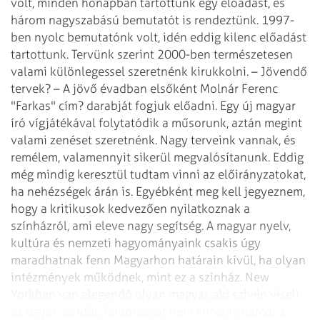
volt,
minden hónapban tartottunk egy előadást, és
három nagyszabású bemutatót is rendeztünk.
1997-
ben nyolc bemutatónk volt, idén eddig kilenc előadást
tartottunk. Tervünk
szerint 2000-ben természetesen
valami különlegessel szeretnénk kirukkolni.
– Jövendő
tervek?
– A jövő évadban elsőként Molnár Ferenc
"Farkas" cím? darabját fogjuk előadni.
Egy új magyar
író vígjátékával folytatódik a műsorunk, aztán megint
valami zenéset
szeretnénk. Nagy terveink vannak, és
remélem, valamennyit sikerül megvalósítanunk.
Eddig
még mindig keresztül tudtam vinni az előirányzatokat,
ha nehézségek árán is.
Egyébként meg kell jegyeznem,
hogy a kritikusok kedvezően nyilatkoznak a
színházról,
ami eleve nagy segítség.
A magyar nyelv,
kultúra és nemzeti hagyományaink csakis úgy
maradhatnak fenn Magyarhon
határain kívül, ha olyan
intézmények működnek, mint ez a színház. New
Yorkban van
elegendő olyan magyar, aki szívén viseli
az ügyet, és időt, fáradtságot nem kímélve
harcol a