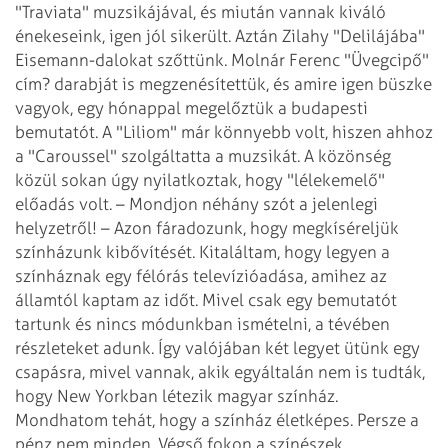
"Traviata" muzsikájával, és miután vannak kiváló
énekeseink, igen jól sikerült.
Aztán Zilahy "Delilájába"
Eisemann-dalokat szőttünk. Molnár Ferenc "Üvegcipő"
cím? darabját is megzenésítettük, és amire igen büszke
vagyok, egy hónappal megelőztük
a budapesti
bemutatót. A "Liliom" már könnyebb volt, hiszen ahhoz
a "Caroussel"
szolgáltatta a muzsikát. A közönség
közül sokan úgy nyilatkoztak, hogy "lélekemelő"
előadás volt.
– Mondjon néhány szót a jelenlegi
helyzetről!
– Azon fáradozunk, hogy megkíséreljük
színházunk kibővítését. Kitaláltam,
hogy legyen a
színháznak egy félórás televízióadása, amihez az
államtól kaptam
az időt. Mivel csak egy bemutatót
tartunk és nincs módunkban ismételni, a tévében
részleteket
adunk. Így valójában két legyet ütünk egy
csapásra, mivel vannak, akik egyáltalán
nem is tudták,
hogy New Yorkban létezik magyar színház.
Mondhatom tehát, hogy a színház
életképes. Persze a
pénz nem minden. Végső fokon a színészek