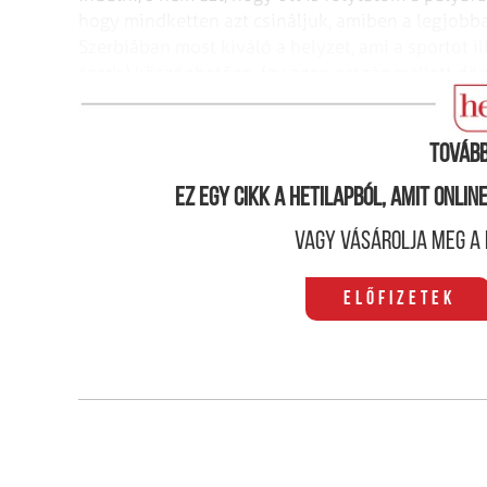
hogy mindketten azt csináljuk, amiben a legjobba
Szerbiában most kiváló a helyzet, ami a sportot i
szerk.) köszönhetően, így azon ország mellett dö
családom is él. Itt nincs semmiféle dilemma” – m
Tovább
Ez egy cikk a hetilapból, amit onli
Vagy vásárolja meg a 
Előfizetek