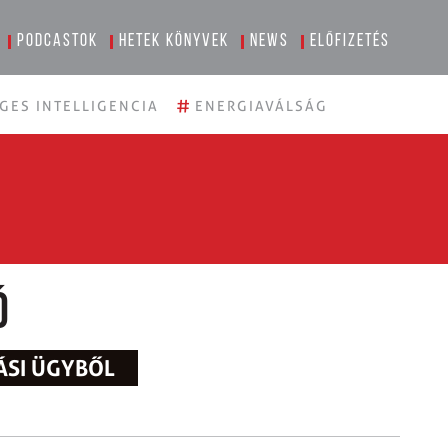
Podcastok
Hetek könyvek
News
Előfizetés
#
GES INTELLIGENCIA
ENERGIAVÁLSÁG
ó
ÁSI ÜGYBŐL