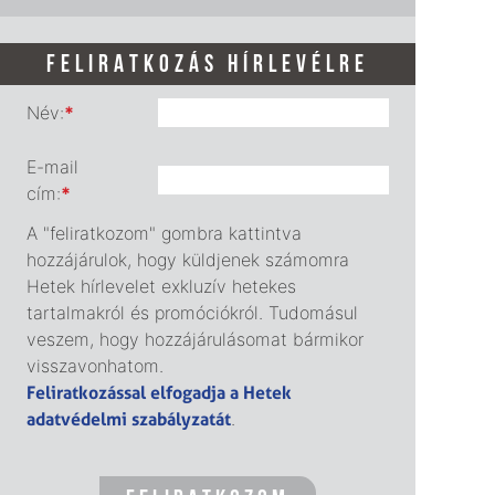
FELIRATKOZÁS HÍRLEVÉLRE
Név:
*
E-mail
cím:
*
A "feliratkozom" gombra kattintva
hozzájárulok, hogy küldjenek számomra
Hetek hírlevelet exkluzív hetekes
tartalmakról és promóciókról. Tudomásul
veszem, hogy hozzájárulásomat bármikor
visszavonhatom.
Feliratkozással elfogadja a Hetek
adatvédelmi szabályzatát
.