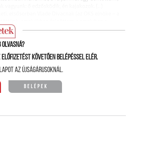
k vagyunk: ő edzősködik, én kajakozok. (…)
lleti, elsősorban Vlade Divacnak (az OKS elnöke – a
ntöttünk, amelyikben felnőttem, s amelyben a
ondta.
 olvasná?
ne előfizetést követően belépéssel elér.
lapot az újságárusoknál.
Belépek