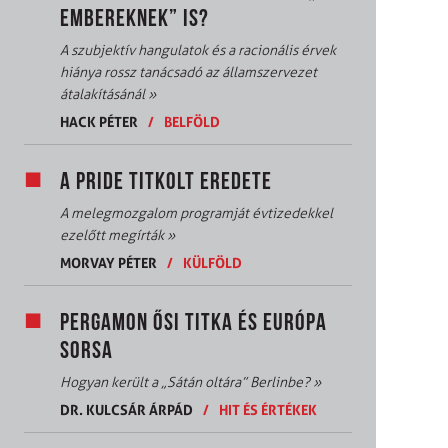
EMBEREKNEK” IS?
A szubjektív hangulatok és a racionális érvek
hiánya rossz tanácsadó az államszervezet
átalakításánál
»
HACK PÉTER
/
BELFÖLD
A PRIDE TITKOLT EREDETE
A melegmozgalom programját évtizedekkel
ezelőtt megírták
»
MORVAY PÉTER
/
KÜLFÖLD
PERGAMON ŐSI TITKA ÉS EURÓPA
SORSA
Hogyan került a „Sátán oltára” Berlinbe?
»
DR. KULCSÁR ÁRPÁD
/
HIT ÉS ÉRTÉKEK