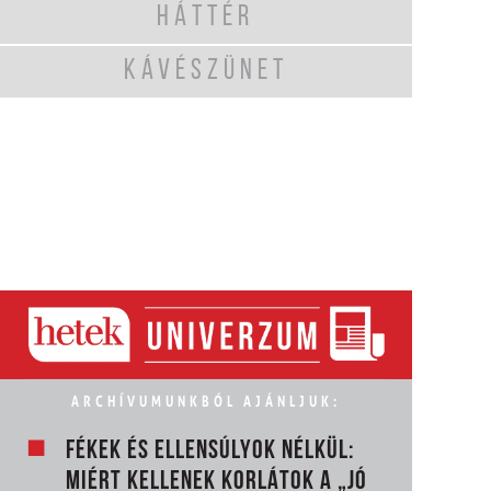
HÁTTÉR
KÁVÉSZÜNET
ARCHÍVUMUNKBÓL AJÁNLJUK:
FÉKEK ÉS ELLENSÚLYOK NÉLKÜL:
MIÉRT KELLENEK KORLÁTOK A „JÓ