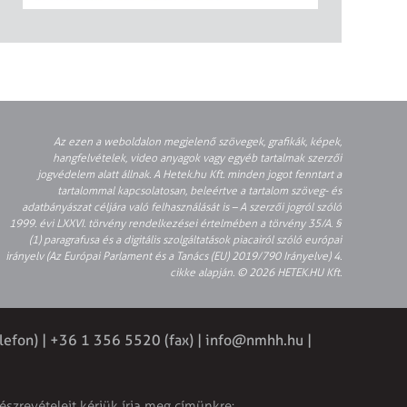
Az ezen a weboldalon megjelenő szövegek, grafikák, képek,
hangfelvételek, video anyagok vagy egyéb tartalmak szerzői
jogvédelem alatt állnak. A Hetek.hu Kft. minden jogot fenntart a
tartalommal kapcsolatosan, beleértve a tartalom szöveg- és
adatbányászat céljára való felhasználását is – A szerzői jogról szóló
1999. évi LXXVI. törvény rendelkezései értelmében a törvény 35/A. §
(1) paragrafusa és a digitális szolgáltatások piacairól szóló európai
irányelv (Az Európai Parlament és a Tanács (EU) 2019/790 Irányelve) 4.
cikke alapján. © 2026 HETEK.HU Kft.
lefon) | +36 1 356 5520 (fax) |
info@nmhh.hu
|
észrevételeit kérjük írja meg címünkre: