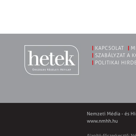
KAPCSOLAT
M
SZABÁLYZAT A 
POLITIKAI HIRD
Nemzeti Média - és Hí
www.nmhh.hu
Alapító-főszerkesztő: N