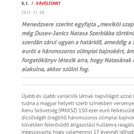
S. I.
/
KÁVÉSZÜNET
2012. 11. 08.
Menedzsere szerint egyfajta „mexikói sza
még Dusev-Janics Natasa Szerbiába történő
szerdán zárul ugyan a határidő, ameddig a 
eurót a háromszoros olimpiai bajnokért, á
forgatókönyv létezik arra, hogy Natasának 
alakulna, akkor szülni fog.
Újabb és újabb variációk látnak napvilágot azza
tudna a magyar helyett szerb színekben versenye
Kenu Szövetség (MKKSZ) 150 ezer euró felkészülé
dicsőségét öregbítő háromszoros olimpiai bajnok
követően felerősödő átigazolási hullámra reagál
megszavazta, hogy valamennyi 17 évesnél időseb