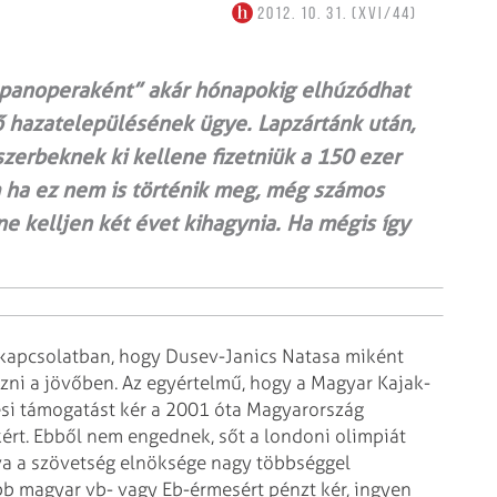
2012. 10. 31. (XVI/44)
ppanoperaként” akár hónapokig elhúzódhat
 hazatelepülésének ügye. Lapzártánk után,
szerbeknek ki kellene fizetniük a 150 ezer
m ha ez nem is történik meg, még számos
ne kelljen két évet kihagynia. Ha mégis így
l kapcsolatban, hogy Dusev-Janics Natasa miként
zni a jövőben. Az egyértelmű, hogy a Magyar Kajak-
si támogatást kér a 2001 óta Magyarország
ért. Ebből nem engednek, sőt a londoni olimpiát
va a szövetség elnöksége nagy többséggel
b magyar vb- vagy Eb-érmesért pénzt kér, ingyen