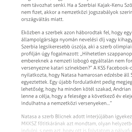
nem távozhat senki. Ha a Szerbiai Kajak-Kenu Szöv
nem fizet, akkor a nemzetközi jogszabályok szerin
országváltás miatt.
Eközben a szerbek azon háborodtak fel, hogy egyes
állampolgársága nyomán nevelési díj vagy kihagyá
Szerbia legsikeresebb úszója, aki a szerb olimpiai b
profilján úgy fogalmazott: „Hihetetlen szappanope
embereknek a nemzeti lobogó egyáltalán nem font
versenyezne katari színekben?” A KSS Facebook-ol
nyilatkozta, hogy Natasa hamarosan edzésbe áll S
egyeztettek. Egy újabb fordulatként pedig megjeg
lehetőség, hogy ha min­den kötél szakad, Andrian
lenne a célja, hogy a felesége a következő év ele
indulhatna a nemzetközi versenyeken…”
Natasa a szerb Blicnek adott interjújában igyekeze
MKKSZ főtitkárának azt mondtam, olyan helyzetbe
indulni, s nem azt, hogy ott is folytatom a pálya