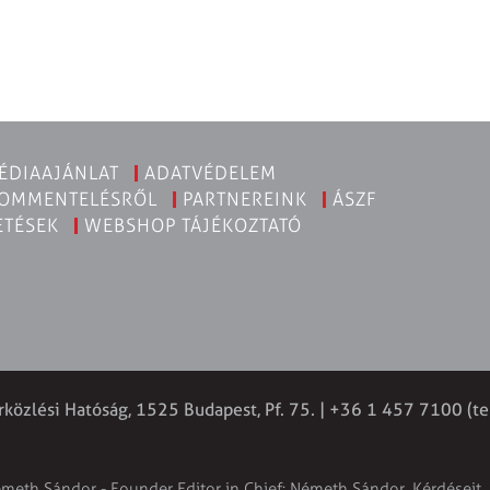
ÉDIAAJÁNLAT
ADATVÉDELEM
KOMMENTELÉSRŐL
PARTNEREINK
ÁSZF
ETÉSEK
WEBSHOP TÁJÉKOZTATÓ
rközlési Hatóság, 1525 Budapest, Pf. 75. | +36 1 457 7100 (te
émeth Sándor - Founder Editor in Chief: Németh Sándor. Kérdéseit, 