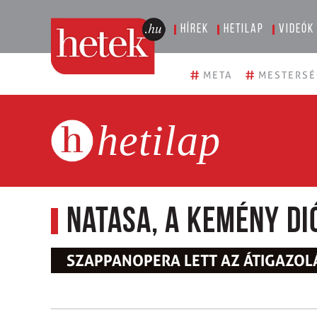
Hírek
Hetilap
Videók
#
#
META
MESTERSÉ
hetilap
Natasa, a kemény di
SZAPPANOPERA LETT AZ ÁTIGAZOL