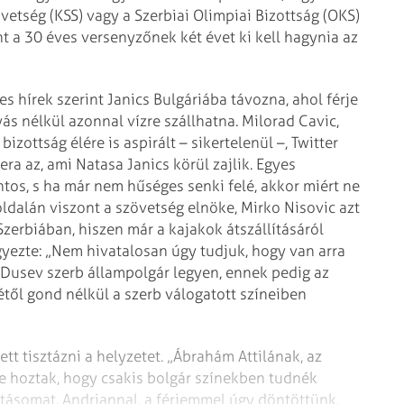
etség (KSS) vagy a Szerbiai Olimpiai Bizottság (OKS)
t a 30 éves versenyzőnek két évet ki kell hagynia az
 hírek szerint Janics Bulgáriába távozna, ahol férje
s nélkül azonnal vízre szállhatna. Milorad Cavic,
izottság élére is aspirált – sikertelenül –, Twitter
ra az, ami Natasa Janics körül zajlik. Egyes
os, s ha már nem hűséges senki felé, akkor miért ne
dalán viszont a szövetség elnöke, Mirko Nisovic azt
zerbiában, hiszen már a kajakok átszállításáról
yezte: „Nem hivatalosan úgy tudjuk, hogy van arra
 Dusev szerb állam­polgár legyen, ennek pedig az
jétől gond nélkül a szerb válogatott színeiben
tt tisztázni a helyzetet. „Ábrahám Attilának, az
 hoztak, hogy csakis bolgár színekben tudnék
futásomat. Andriannal, a férjemmel úgy döntöttünk,