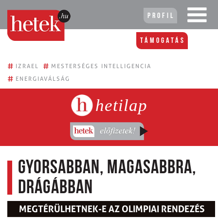
Profil
Támogatás
#
#
IZRAEL
MESTERSÉGES INTELLIGENCIA
#
ENERGIAVÁLSÁG
hetilap
Gyorsabban, magasabbra,
drágábban
MEGTÉRÜLHETNEK-E AZ OLIMPIAI RENDEZÉS