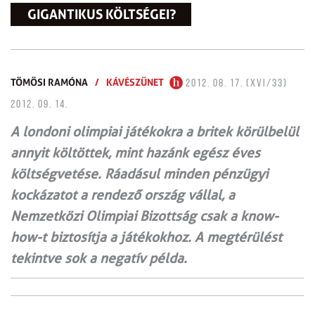
GIGANTIKUS KÖLTSÉGEI?
TÖMÖSI RAMÓNA
/
KÁVÉSZÜNET
2012. 08. 17. (XVI/33)
2012. 09. 14.
A londoni olimpiai játékokra a britek körülbelül
annyit költöttek, mint hazánk egész éves
költségvetése. Ráadásul minden pénzügyi
kockázatot a rendező ország vállal, a
Nemzetközi Olimpiai Bizottság csak a know-
how-t biztosítja a játékokhoz. A megtérülést
tekintve sok a negatív példa.