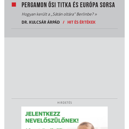
PERGAMON ŐSI TITKA ÉS EURÓPA SORSA
Hogyan került a „Sátán oltára” Berlinbe?
»
DR. KULCSÁR ÁRPÁD
/
HIT ÉS ÉRTÉKEK
HIRDETÉS