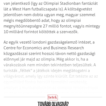
van jelentkező (így az Olimpiai Stadionban fantáziát
lát a West Ham futballcsapata is). A költségvetést
jelentősen nem dobta ugyan meg, magyar szemmel
mégis megdöbbentő adat, hogy az olimpiai
megnyitóünnepségre 27 millió fontot, vagyis mintegy
10 milliárd forintot költöttek a szervezők.
Az egyik vezető londoni gazdaságelemző intézet, a
Centre for Economics and Business Research
közgazdászai szerint hosszú távon nettó gazdasági
előnnyel jár majd az olimpia. Még akkor is, ha a
várakozások nem minden tekintetben teljesültek. A
turisták „féltek" a játékok idején meglátogatni a
világvárost, amely így szinte kiürült. Ezt tetézte az az
egymilliárd fontra becsült termelési veszteség,
amelyet a munkahelyükön az olimpiai rendezvények
miatt meg nem jelenő alkalmazottak, illetve az olimpia
elől szabadságra távozók kiesése okozott.
Tovább olvasná?