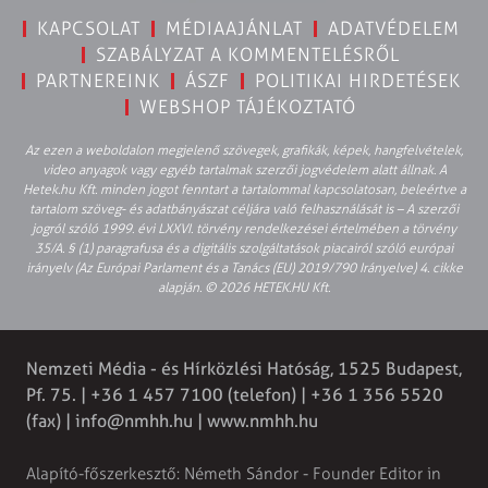
KAPCSOLAT
MÉDIAAJÁNLAT
ADATVÉDELEM
SZABÁLYZAT A KOMMENTELÉSRŐL
PARTNEREINK
ÁSZF
POLITIKAI HIRDETÉSEK
WEBSHOP TÁJÉKOZTATÓ
Az ezen a weboldalon megjelenő szövegek, grafikák, képek, hangfelvételek,
video anyagok vagy egyéb tartalmak szerzői jogvédelem alatt állnak. A
Hetek.hu Kft. minden jogot fenntart a tartalommal kapcsolatosan, beleértve a
tartalom szöveg- és adatbányászat céljára való felhasználását is – A szerzői
jogról szóló 1999. évi LXXVI. törvény rendelkezései értelmében a törvény
35/A. § (1) paragrafusa és a digitális szolgáltatások piacairól szóló európai
irányelv (Az Európai Parlament és a Tanács (EU) 2019/790 Irányelve) 4. cikke
alapján. © 2026 HETEK.HU Kft.
Nemzeti Média - és Hírközlési Hatóság, 1525 Budapest,
Pf. 75. | +36 1 457 7100 (telefon) | +36 1 356 5520
(fax) |
info@nmhh.hu
| www.nmhh.hu
Alapító-főszerkesztő: Németh Sándor - Founder Editor in