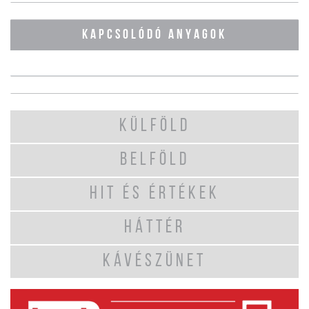
KAPCSOLÓDÓ ANYAGOK
KÜLFÖLD
BELFÖLD
HIT ÉS ÉRTÉKEK
HÁTTÉR
KÁVÉSZÜNET