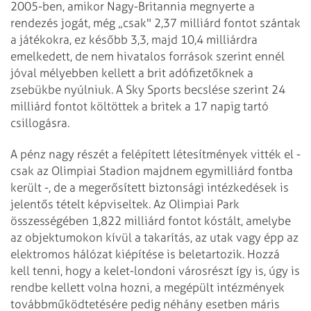
2005-ben, amikor Nagy-Britannia megnyerte a
rendezés jogát, még „csak" 2,37 milliárd fontot szántak
a játékokra, ez később 3,3, majd 10,4 milliárdra
emelkedett, de nem hivatalos források szerint ennél
jóval mélyebben kellett a brit adófizetőknek a
zsebükbe nyúlniuk. A Sky Sports becslése szerint 24
milliárd fontot költöttek a britek a 17 napig tartó
csillogásra.
A pénz nagy részét a felépített létesítmények vitték el -
csak az Olimpiai Stadion majdnem egymilliárd fontba
került -, de a megerősített biztonsági intézkedések is
jelentős tételt képviseltek. Az Olimpiai Park
összességében 1,822 milliárd fontot kóstált, amelybe
az objektumokon kívül a takarítás, az utak vagy épp az
elektromos hálózat kiépítése is beletartozik. Hozzá
kell tenni, hogy a kelet-londoni városrészt így is, úgy is
rendbe kellett volna hozni, a megépült intézmények
továbbműködtetésére pedig néhány esetben máris