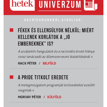
ARCHÍVUMUNKBÓL AJÁNLJUK:
FÉKEK ÉS ELLENSÚLYOK NÉLKÜL: MIÉRT
KELLENEK KORLÁTOK A „JÓ
EMBEREKNEK” IS?
A szubjektív hangulatok és a racionális érvek hiánya
rossz tanácsadó az államszervezet átalakításánál
»
HACK PÉTER
/
BELFÖLD
A PRIDE TITKOLT EREDETE
A melegmozgalom programját évtizedekkel ezelőtt
megírták
»
MORVAY PÉTER
/
KÜLFÖLD